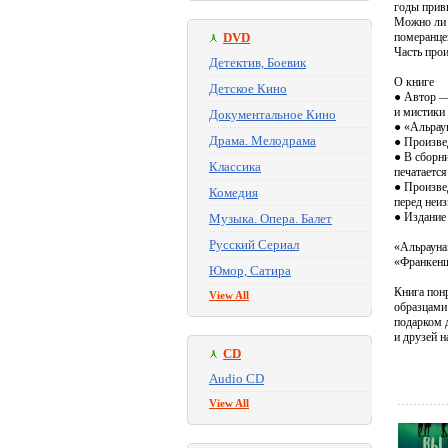
годы прив
Можно ли п
DVD
померанце
Часть прои
Детектив, Боевик
О книге
Детское Кино
● Автор —
и мистики
Документальное Кино
● «Альрау
Драма. Мелодрама
● Произвед
● В сборн
Классика
печатается
● Произве
Комедия
перед неи
● Издание 
Музыка. Опера. Балет
Русский Сериал
«Альрауна
«Франкенш
Юмор, Сатира
Книга пон
View All
образцами
подарком 
и друзей н
CD
Audio CD
View All