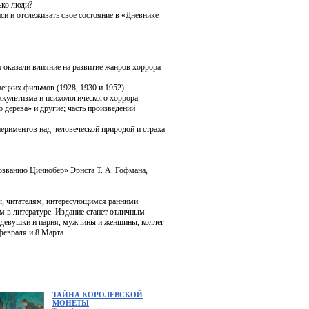
ько люди?
иси и отслеживать свое состояние в «Дневнике
 оказали влияние на развитие жанров хоррора
ецких фильмов (1928, 1930 и 1952).
ккультизма и психологического хоррора.
 дерева» и другие; часть произведений
периментов над человеческой природой и страха
озванию Циннобер» Эрнста Т. А. Гофмана,
ры, читателям, интересующимся ранними
м в литературе. Издание станет отличным
 девушки и парня, мужчины и женщины, коллег
февраля и 8 Марта.
ТАЙНА КОРОЛЕВСКОЙ
МОНЕТЫ