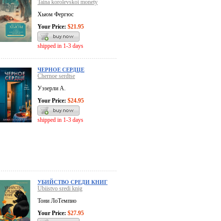
Taina korolevskoi monety
Хьюм Фергюс
Your Price:
$21.95
shipped in 1-3 days
ЧЕРНОЕ СЕРДЦЕ
Chernoe serdtse
Уэзерли А.
Your Price:
$24.95
shipped in 1-3 days
УБИЙСТВО СРЕДИ КНИГ
Ubiistvo sredi knig
Тони ЛоТемпио
Your Price:
$27.95