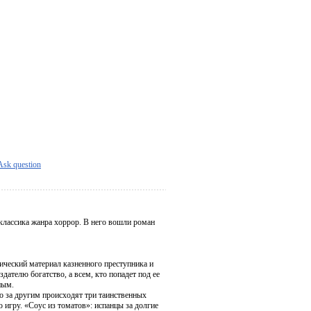
Ask question
 классика жанра хоррор. В него вошли роман
ический материал казненного преступника и
ателю богатство, а всем, кто попадет под ее
ным.
но за другим происходят три таинственных
 игру. «Соус из томатов»: испанцы за долгие