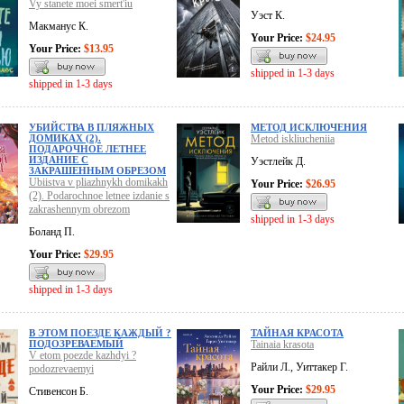
Vy stanete moei smert'iu
Уэст К.
Макманус К.
Your Price:
$24.95
Your Price:
$13.95
shipped in 1-3 days
shipped in 1-3 days
УБИЙСТВА В ПЛЯЖНЫХ
МЕТОД ИСКЛЮЧЕНИЯ
ДОМИКАХ (2).
Metod iskliucheniia
ПОДАРОЧНОЕ ЛЕТНЕЕ
ИЗДАНИЕ С
Уэстлейк Д.
ЗАКРАШЕННЫМ ОБРЕЗОМ
Ubiistva v pliazhnykh domikakh
Your Price:
$26.95
(2). Podarochnoe letnee izdanie s
zakrashennym obrezom
shipped in 1-3 days
Боланд П.
Your Price:
$29.95
shipped in 1-3 days
В ЭТОМ ПОЕЗДЕ КАЖДЫЙ ?
ТАЙНАЯ КРАСОТА
ПОДОЗРЕВАЕМЫЙ
Tainaia krasota
V etom poezde kazhdyi ?
Райли Л., Уиттакер Г.
podozrevaemyi
Your Price:
$29.95
Стивенсон Б.