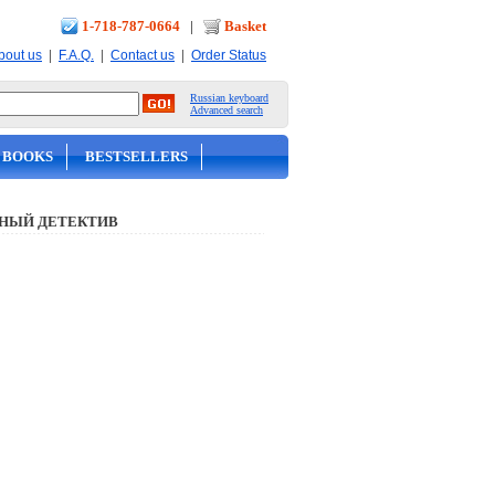
1-718-787-0664
|
Basket
|
|
|
bout us
F.A.Q.
Contact us
Order Status
Russian keyboard
Advanced search
 BOOKS
BESTSELLERS
НЫЙ ДЕТЕКТИВ