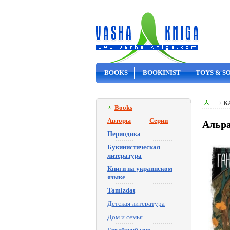
BOOKS
BOOKINIST
TOYS & S
ON SALE
К
Books
Авторы
Серии
Альра
Периодика
Букинистическая
литература
Книги на украинском
языке
Tamizdat
Детская литература
Дом и семья