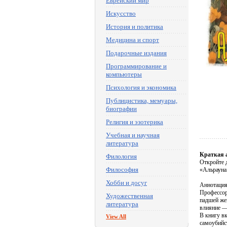
Еврейский мир
Искусство
История и политика
Медицина и спорт
Подарочные издания
Программирование и
компьютеры
Психология и экономика
Публицистика, мемуары,
биографии
Религия и эзотерика
Учебная и научная
литература
Краткая 
Филология
Откройте 
Философия
«Альрауна»
Хобби и досуг
Аннотаци
Профессор 
Художественная
падшей жен
литература
влияние — 
В книгу в
View All
самоубийст