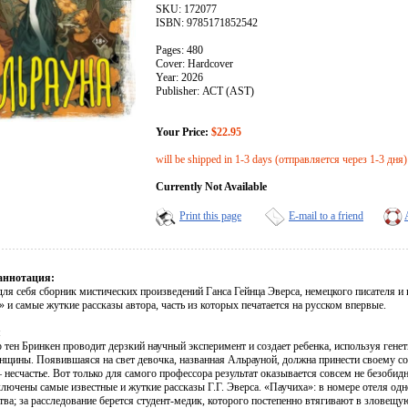
SKU: 172077
ISBN: 9785171852542
Pages: 480
Cover: Hardcover
Year: 2026
Publisher: АСТ (AST)
Your Price:
$22.95
will be shipped in 1-3 days (отправляется через 1-3 дня)
Currently Not Available
Print this page
E-mail to a friend
аннотация:
для себя сборник мистических произведений Ганса Гейнца Эверса, немецкого писателя и
 и самые жуткие рассказы автора, часть из которых печатается на русском впервые.
я
тен Бринкен проводит дерзкий научный эксперимент и создает ребенка, используя генет
щины. Появившаяся на свет девочка, названная Альрауной, должна принести своему созд
несчастье. Вот только для самого профессора результат оказывается совсем не безобид
ключены самые известные и жуткие рассказы Г.Г. Эверса. «Паучиха»: в номере отеля од
ва; за расследование берется студент-медик, которого постепенно втягивают в зловещую