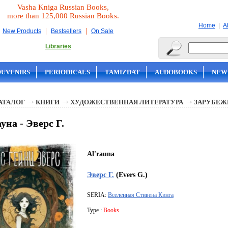
Vasha Kniga Russian Books,
more than 125,000 Russian Books.
|
Home
A
|
|
New Products
Bestsellers
On Sale
Libraries
OUVENIRS
PERIODICALS
TAMIZDAT
AUDOBOOKS
NEW
АТАЛОГ
КНИГИ
ХУДОЖЕСТВЕННАЯ ЛИТЕРАТУРА
ЗАРУБЕЖ
уна - Эверс Г.
Al'rauna
Эверс Г.
(Evers G.)
SERIA:
Вселенная Стивена Кинга
Type :
Books