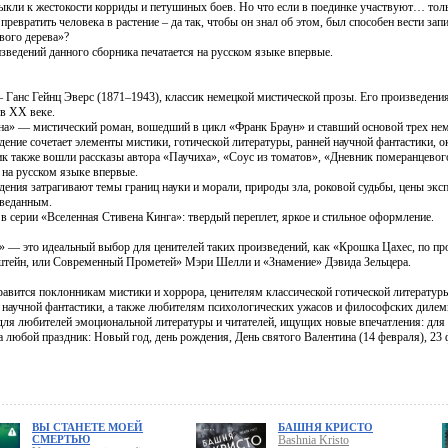
ыкли к жестокости корриды и петушиных боев. Но что если в поединке участвуют… тол
ревратить человека в растение – да так, чтобы он знал об этом, был способен вести зап
вого дерева»?
зведений данного сборника печатается на русском языке впервые.
 Ганс Гейнц Эверс (1871–1943), классик немецкой мистической прозы. Его произведения
 в XX веке.
на» — мистический роман, вошедший в цикл «Франк Браун» и ставший основой трех нем
ение сочетает элементы мистики, готической литературы, ранней научной фантастики, о
ик также вошли рассказы автора «Паучиха», «Соус из томатов», «Дневник померанцевого
 на русском языке впервые.
дения затрагивают темы границ науки и морали, природы зла, роковой судьбы, цены экс
зведанным.
в серии «Вселенная Стивена Кинга»: твердый переплет, яркое и стильное оформление.
» — это идеальный выбор для ценителей таких произведений, как «Крошка Цахес, по пр
тейн, или Современный Прометей» Мэри Шелли и «Знамение» Дэвида Зельцера.
равится поклонникам мистики и хоррора, ценителям классической готической литерату
 научной фантастики, а также любителям психологических ужасов и философских дилем
для любителей эмоциональной литературы и читателей, ищущих новые впечатления: для
а любой праздник: Новый год, день рождения, День святого Валентина (14 февраля), 23 
ВЫ СТАНЕТЕ МОЕЙ
БАШНЯ КРИСТО
СМЕРТЬЮ
Bashnia Kristo