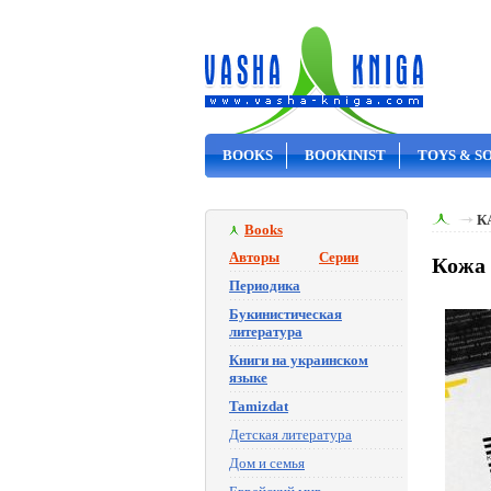
BOOKS
BOOKINIST
TOYS & S
ON SALE
К
Books
Авторы
Серии
Кожа 
Периодика
Букинистическая
литература
Книги на украинском
языке
Tamizdat
Детская литература
Дом и семья