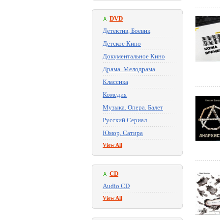
DVD
Детектив, Боевик
Детское Кино
Документальное Кино
Драма. Мелодрама
Классика
Комедия
Музыка. Опера. Балет
Русский Сериал
Юмор, Сатира
View All
CD
Audio CD
View All