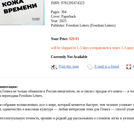
ISBN: 9781291674323
Pages: 364
Cover: Paperback
Year: 2025
Publisher: Freedom Letters (Freedom Letters)
Your Price:
$29.95
will be shipped in 1-3 days (отправляется через 1-3 дня)
Currently Not Available
Print this page
E-mail to a friend
аннотация:
 Гениса не только объявили в России иноагентом, но и сняли с продаж его книги — в т
а переиздана Freedom Letters.
 собрание великолепных эссе о мире, который меняется быстрее, чем человек успевает эт
, одиночество и массовая культура — любая интересная тема для Гениса — способ улови
теллектуальную точность, иронию и редкий дар рассказывать о сложном легко и увлекат