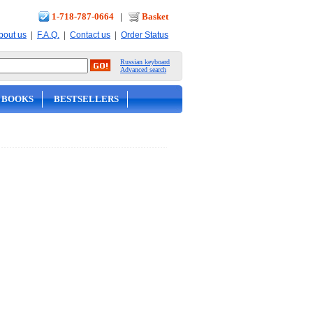
1-718-787-0664
|
Basket
|
|
|
bout us
F.A.Q.
Contact us
Order Status
Russian keyboard
Advanced search
 BOOKS
BESTSELLERS