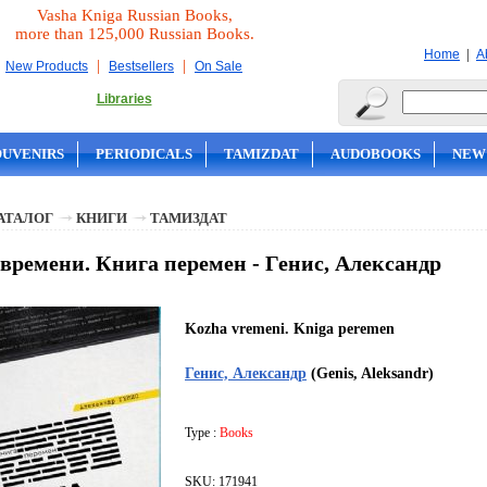
Vasha Kniga Russian Books,
more than 125,000 Russian Books.
|
Home
A
|
|
New Products
Bestsellers
On Sale
Libraries
OUVENIRS
PERIODICALS
TAMIZDAT
AUDOBOOKS
NEW
АТАЛОГ
КНИГИ
ТАМИЗДАТ
времени. Книга перемен - Генис, Александр
Kozha vremeni. Kniga peremen
Генис, Александр
(Genis, Aleksandr)
Type :
Books
SKU: 171941