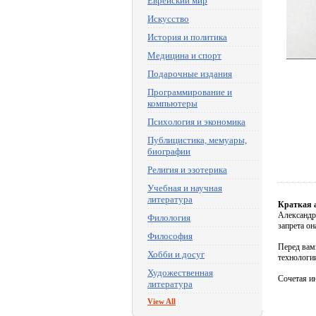
Еврейский мир
Искусство
История и политика
Медицина и спорт
Подарочные издания
Программирование и
компьютеры
Психология и экономика
Публицистика, мемуары,
биографии
Религия и эзотерика
Учебная и научная
литература
Краткая 
Александра
Филология
запрета он
Философия
Перед вами
Хобби и досуг
технологии
Художественная
Сочетая ин
литература
View All