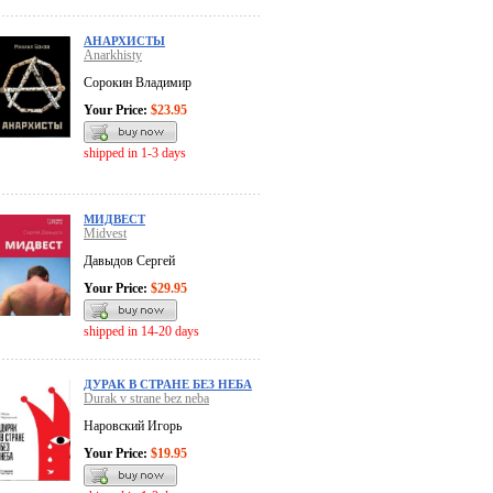
АНАРХИСТЫ
Anarkhisty
Сорокин Владимир
Your Price:
$23.95
shipped in 1-3 days
МИДВЕСТ
Midvest
Давыдов Сергей
Your Price:
$29.95
shipped in 14-20 days
ДУРАК В СТРАНЕ БЕЗ НЕБА
Durak v strane bez neba
Наровский Игорь
Your Price:
$19.95