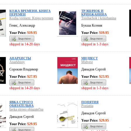
КОЖА ВРЕМЕНИ. КНИГА
ТРЭШАЧОК И
ПЕРЕМЕН
КРИНЖАНИНА
Kozha vremeni. Kniga peremen
Treshachok i krinzhanina
Генис, Александр
Букша Ксения
Your Price:
$19.95
Your Price:
$19.95
shipped in 14-20 days
shipped in 1-3 days
АНАРХИСТЫ
МИДВЕСТ
Anarkhisty
Midvest
Сорокин Владимир
Давыдов Сергей
Your Price:
$27.95
Your Price:
$23.95
shipped in 14-20 days
shipped in 1-3 days
ЯВКА СТРОГО
ПОНЯТИЯ
ОБЯЗАТЕЛЬНА
Poniatiia
Iavka strogo obiazatel'na
Давыдов Сергей
Давыдов Сергей
Your Price:
$29.95
Your Price:
$29.95