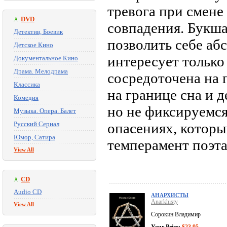
тревога при смене
DVD
совпадения. Букша
Детектив, Боевик
позволить себе аб
Детское Кино
интересует только
Документальное Кино
Драма. Мелодрама
сосредоточена на 
Классика
на границе сна и д
Комедия
но не фиксируемся
Музыка. Опера. Балет
Русский Сериал
опасениях, которы
Юмор, Сатира
темперамент поэта 
View All
CD
Audio CD
АНАРХИСТЫ
Anarkhisty
View All
Сорокин Владимир