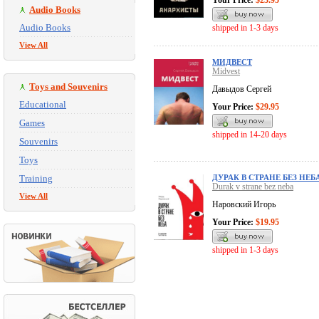
Your Price:
$23.95
Audio Books
Audio Books
shipped in 1-3 days
View All
МИДВЕСТ
Midvest
Toys and Souvenirs
Давыдов Сергей
Educational
Your Price:
$29.95
Games
shipped in 14-20 days
Souvenirs
Toys
Training
ДУРАК В СТРАНЕ БЕЗ НЕБ
Durak v strane bez neba
View All
Наровский Игорь
Your Price:
$19.95
shipped in 1-3 days