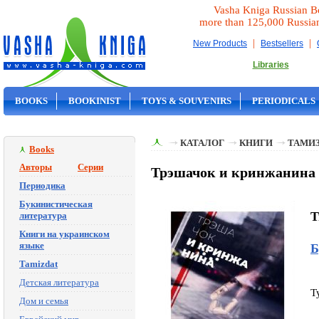
Vasha Kniga Russian B
more than 125,000 Russia
|
|
New Products
Bestsellers
Libraries
BOOKS
BOOKINIST
TOYS & SOUVENIRS
PERIODICALS
ON SALE
КАТАЛОГ
КНИГИ
ТАМИ
Books
Авторы
Серии
Трэшачок и кринжанина 
Периодика
Букинистическая
T
литература
Книги на украинском
языке
Б
Tamizdat
Детская литература
T
Дом и семья