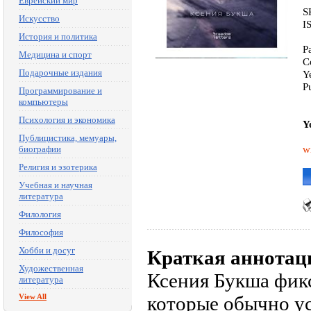
Еврейский мир
S
Искусство
I
История и политика
P
Медицина и спорт
C
Подарочные издания
Y
P
Программирование и
компьютеры
Психология и экономика
Y
Публицистика, мемуары,
w
биографии
Религия и эзотерика
Учебная и научная
литература
Филология
Философия
Хобби и досуг
Краткая аннотац
Художественная
Ксения Букша фикс
литература
View All
которые обычно ус