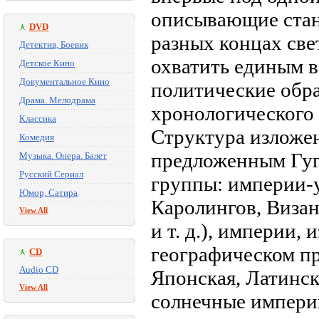
описывающие стан
DVD
разных концах све
Детектив, Боевик
охватить единым 
Детское Кино
Документальное Кино
политические обр
Драма. Мелодрама
хронологического 
Классика
Структура изложен
Комедия
предложенным Гуг
Музыка. Опера. Балет
Русский Сериал
группы: империи-
Юмор, Сатира
Каролингов, Визан
View All
и т. д.), империи
географическом пр
CD
Audio CD
Японская, Латинс
View All
солнечные импери