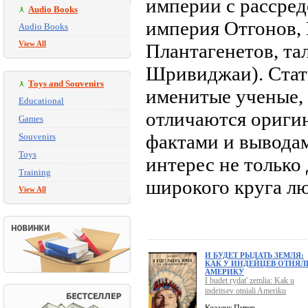
империи с рассре
Audio Books
империя Отгонов,
Audio Books
View All
Плантагенетов, та
Шривиджаи). Стать
Toys and Souvenirs
именитые ученые, 
Educational
отличаются ориги
Games
фактами и вывода
Souvenirs
Toys
интерес не только 
Training
широкого круга л
View All
И БУДЕТ РЫДАТЬ ЗЕМЛЯ:
КАК У ИНДЕЙЦЕВ ОТНЯЛ
АМЕРИКУ
I budet rydat' zemlia: Kak u
indeitsev otniali Ameriku