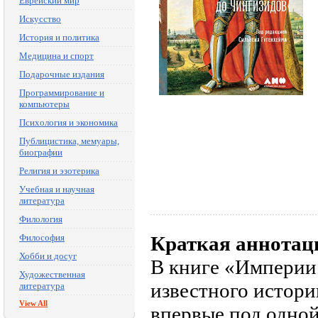
Еврейский мир
Искусство
История и политика
Медицина и спорт
Подарочные издания
Программирование и
компьютеры
Психология и экономика
Публицистика, мемуары,
биографии
Религия и эзотерика
Учебная и научная
литература
Филология
Философия
Краткая аннотац
Хобби и досуг
В книге «Империи
Художественная
известного истори
литература
View All
впервые под одно