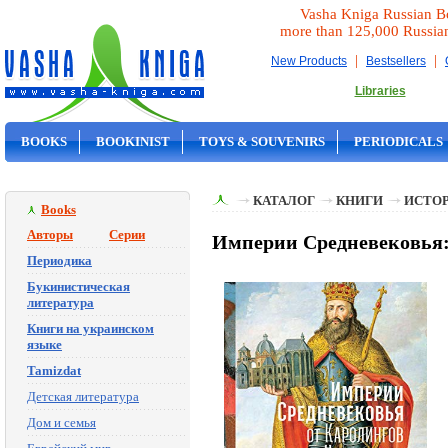
Vasha Kniga Russian B
more than 125,000 Russia
|
|
New Products
Bestsellers
Libraries
BOOKS
BOOKINIST
TOYS & SOUVENIRS
PERIODICALS
ON SALE
КАТАЛОГ
КНИГИ
ИСТОР
Books
Авторы
Серии
Империи Средневековья:
Периодика
Букинистическая
литература
Книги на украинском
языке
Tamizdat
Детская литература
Дом и семья