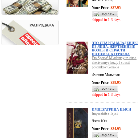
Коззенс Питер
Your Price:
$37.95
shipped in 1-3 days
ЭТО СПАРТА! МЛАДЕНЦЫ
ИЗ ЯЙЦА, ЖЕРТВЕННЫЕ
КОЗЛЫ И СТРАСТИ
ПОТОМКОВ ГЕРАКЛА
Eto Sparta! Mladentsy iz iaitsa,
zhertvennye kozly i strasti
potomkov Gerakla
Филипп Матышак
Your Price:
$38.95
shipped in 1-3 days
ИМПЕРАТРИЦА ЦЫСИ
Imperatritsa Tsysi
Чжан Юн
Your Price:
$34.95