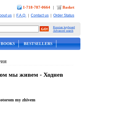
1-718-787-0664
|
Basket
|
|
|
bout us
F.A.Q.
Contact us
Order Status
Russian keyboard
Advanced search
 BOOKS
BESTSELLERS
РИЯ
ром мы живем - Ходнев
v kotorom my zhivem