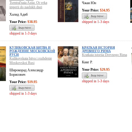
Tsentral'naia Aziia: Ot veka
Чжан Юн
imperii do nashikh dnei
Your Price:
$34.95
Халид Адиб
Your Price:
$38.95
shipped in 1-3 days
shipped in 1-3 days
КУЛИКОВСКАЯ БИТВА И
КРАТКАЯ ИСТОРИЯ
РОЖДЕНИЕ МОСКОВСКОЙ
ДРЕВНЕГО РИМА
РУСИ
Kratkaia istoriia Drevnego Rima
Kulikovskaia bitva i rozhdenie
Кинг Р.
Moskovskoi Rusi
Your Price:
$29.95
Широкорад Александр
Борисович
shipped in 1-3 days
Your Price:
$19.95
shipped in 1-3 days