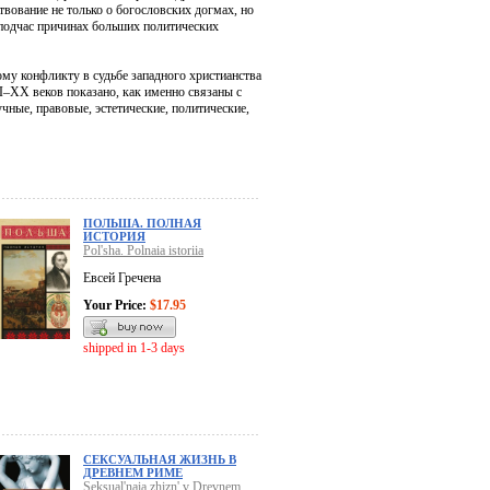
ствование не только о богословских догмах, но
 подчас причинах больших политических
му конфликту в судьбе западного христианства
–XX веков показано, как именно связаны с
ные, правовые, эстетические, политические,
ПОЛЬША. ПОЛНАЯ
ИСТОРИЯ
Pol'sha. Polnaia istoriia
Евсей Гречена
Your Price:
$17.95
shipped in 1-3 days
СЕКСУАЛЬНАЯ ЖИЗНЬ В
ДРЕВНЕМ РИМЕ
Seksual'naia zhizn' v Drevnem