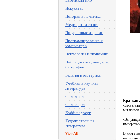
Еврейский мир
Искусство
История и политика
Медицина и спорт
Подарочные издания
Программирование и
компьютеры
Психология и экономика
Публицистика, мемуары,
биографии
Религия и эзотерика
Учебная и научная
литература
Филология
Краткая 
Философия
•Захватыв
мы живем
Хобби и досуг
•Вы увиди
Художественная
император
литература
В книге в
View All
наших дней