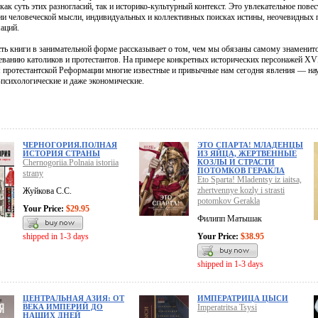
как суть этих разногласий, так и историко-культурный контекст. Это увлекательное пове
тии человеческой мысли, индивидуальных и коллективных поисках истины, неочевидных
аций.
сть книги в занимательной форме рассказывает о том, чем мы обязаны самому знаменито
ванию католиков и протестантов. На примере конкретных исторических персонажей XVI
 протестантской Реформации многие известные и привычные нам сегодня явления — науч
-психологические и даже экономические.
ЧЕРНОГОРИЯ.ПОЛНАЯ
ЭТО СПАРТА! МЛАДЕНЦЫ
ИСТОРИЯ СТРАНЫ
ИЗ ЯЙЦА, ЖЕРТВЕННЫЕ
Chernogoriia.Polnaia istoriia
КОЗЛЫ И СТРАСТИ
ПОТОМКОВ ГЕРАКЛА
strany
Eto Sparta! Mladentsy iz iaitsa,
zhertvennye kozly i strasti
Жуйкова С.С.
potomkov Gerakla
Your Price:
$29.95
Филипп Матышак
shipped in 1-3 days
Your Price:
$38.95
shipped in 1-3 days
ЦЕНТРАЛЬНАЯ АЗИЯ: ОТ
ИМПЕРАТРИЦА ЦЫСИ
ВЕКА ИМПЕРИЙ ДО
Imperatritsa Tsysi
НАШИХ ДНЕЙ