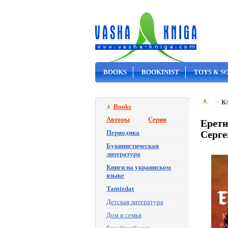
BOOKS
BOOKINIST
TOYS & S
ON SALE
К
Books
Авторы
Серии
Ерети
Периодика
Серге
Букинистическая
литература
Книги на украинском
языке
Tamizdat
Детская литература
Дом и семья