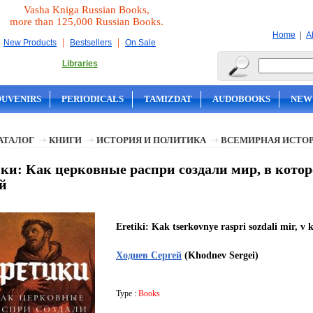
Vasha Kniga Russian Books,
more than 125,000 Russian Books.
|
Home
A
|
|
New Products
Bestsellers
On Sale
Libraries
OUVENIRS
PERIODICALS
TAMIZDAT
AUDOBOOKS
NEW
АТАЛОГ
КНИГИ
ИСТОРИЯ И ПОЛИТИКА
ВСЕМИРНАЯ ИСТО
ки: Как церковные распри создали мир, в кото
й
Eretiki: Kak tserkovnye raspri sozdali mir, 
Ходнев Сергей
(Khodnev Sergei)
Type :
Books