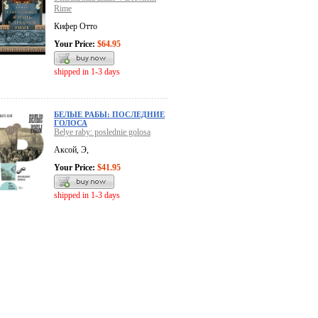
Rime
Кифер Отто
Your Price:
$64.95
shipped in 1-3 days
БЕЛЫЕ РАБЫ: ПОСЛЕДНИЕ
ГОЛОСА
Belye raby: poslednie golosa
Аксой, Э,
Your Price:
$41.95
shipped in 1-3 days