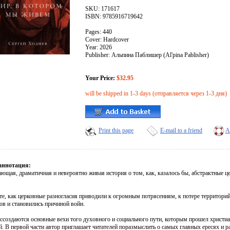
SKU: 171617
ISBN: 9785916719642
Pages: 440
Cover: Hardcover
Year: 2026
Publisher: Альпина Паблишер (Al'pina Pablisher)
Your Price:
$32.95
will be shipped in 1-3 days (отправляется через 1-3 дня)
Print this page
E-mail to a friend
A
аннотация:
ающая, драматичная и невероятно живая история о том, как, казалось бы, абстрактные 
.
те, как церковные разногласия приводили к огромным потрясениям, к потере территорий
ов и становились причиной войн.
оссоздаются основные вехи того духовного и социального пути, которым прошел христи
. В первой части автор приглашает читателей поразмыслить о самых главных ересях и р