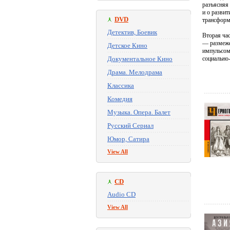
разъясняя 
и о разви
DVD
трансформ
Детектив, Боевик
Вторая ча
— размеже
Детское Кино
импульсом
Документальное Кино
социально
Драма. Мелодрама
Классика
Комедия
Музыка. Опера. Балет
Русский Сериал
Юмор, Сатира
View All
CD
Audio CD
View All