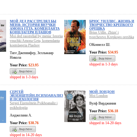
МОЙ ДЕД РАССТРЕЛЯЛ БЫ
БРЮС УИЛЛИС. ЖИЗНЬ И
МЕНЯ: ИСТОРИЯ ВНУЧКИ
ТВОРЧЕСТВО КРЕПКОГО
АМОНА ГЁТА, КОМЕНДАНТА
ОРЕШКА
КОНЦЛАГЕРЯ ПЛАШОВ
Brius Uillis. Zhizn' i
Moi ded rasstrelial by menia: Istoriia
tvorchestvo Krepkogo oreshka
vnuchki Amona Geta, komendanta
ОКоннелл Ш.
kontslageria Plashov
Your Price:
$34.95
Тиге Дженнифер, Зелльмаир
Никола
shipped in 1-3 days
Your Price:
$23.95
shipped in 1-3 days
СЕРГЕЙ
МОЙ ЛОНДОН
ЭЙЗЕНШТЕЙН.ПСИХОАНАЛИЗ
Moi London
И ПСИХОЛОГИЯ
Sergei Eizenshtein.Psikhoanaliz i
Вулф Вирджиния
psikhologiia
Your Price:
$36.18
Анджелини А.
Your Price:
$38.76
shipped in 14-20 days
shipped in 14-20 days