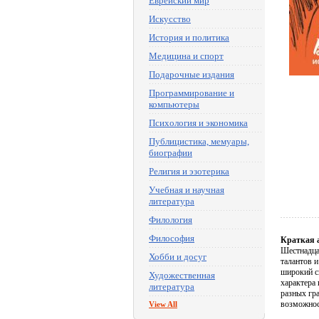
Еврейский мир
Искусство
История и политика
Медицина и спорт
Подарочные издания
Программирование и
компьютеры
Психология и экономика
Публицистика, мемуары,
биографии
Религия и эзотерика
Учебная и научная
литература
Филология
Философия
Краткая 
Шестнадца
Хобби и досуг
талантов 
широкий с
Художественная
характера
литература
разных гр
возможнос
View All