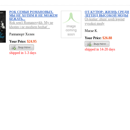
РОК СЕМЬИ РОМАНОВЫХ.
ОТ-КУТЮР: ЖИЗНЬ СРЕДИ
МЫ НЕ ХОТИМ И НЕ МОЖЕМ
ЛЕГЕНД ВЫСОКОЙ МОДЫ
БЕЖАТЬ...
Ot-kutiur: zhizn' sredi legend
Rok sem'i Romanovykh. My ne
vysokoi mody
khotim i ne mozhem bezhat'...
Масье К.
Раппапорт Хелен
Your Price:
$26.88
Your Price:
$24.95
shipped in 14-20 days
shipped in 1-3 days