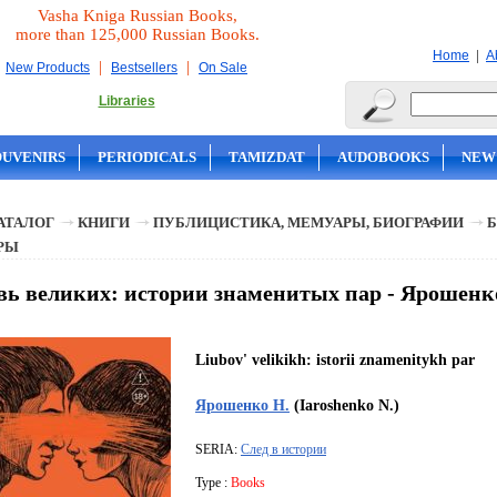
Vasha Kniga Russian Books,
more than 125,000 Russian Books.
|
Home
A
|
|
New Products
Bestsellers
On Sale
Libraries
OUVENIRS
PERIODICALS
TAMIZDAT
AUDOBOOKS
NEW
АТАЛОГ
КНИГИ
ПУБЛИЦИСТИКА, МЕМУАРЫ, БИОГРАФИИ
Б
РЫ
ь великих: истории знаменитых пар - Ярошенк
Liubov' velikikh: istorii znamenitykh par
Ярошенко Н.
(Iaroshenko N.)
SERIA:
След в истории
Type :
Books