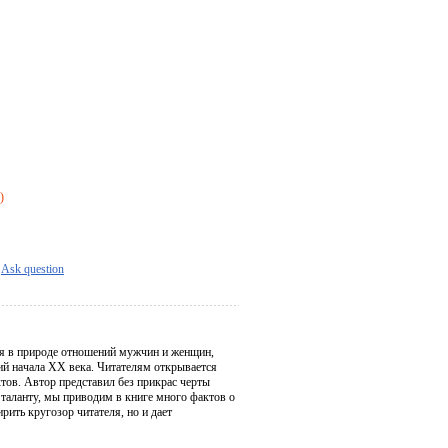
)
Ask question
ся в природе отношений мужчин и женщин,
ий начала XX века. Читателям открывается
тов. Автор представил без прикрас черты
 таланту, мы приводим в книге много фактов о
ить кругозор читателя, но и дает