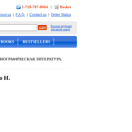
1-718-787-0664
|
Basket
|
|
|
bout us
F.A.Q.
Contact us
Order Status
Russian keyboard
Advanced search
 BOOKS
BESTSELLERS
ИОГРАФИЧЕСКАЯ ЛИТЕРАТУРА.
о Н.