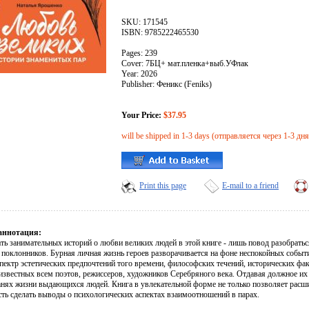
SKU: 171545
ISBN: 9785222465530
Pages: 239
Cover: 7БЦ+ мат.пленка+выб.УФлак
Year: 2026
Publisher: Феникс (Feniks)
Your Price:
$37.95
will be shipped in 1-3 days (отправляется через 1-3 дня
Print this page
E-mail to a friend
аннотация:
ть занимательных историй о любви великих людей в этой книге - лишь повод разобрать
и поклонников. Бурная личная жизнь героев разворачивается на фоне неспокойных событ
пектр эстетических предпочтений того времени, философских течений, исторических фак
 известных всем поэтов, режиссеров, художников Серебряного века. Отдавая должное их
анях жизни выдающихся людей. Книга в увлекательной форме не только позволяет расшир
ть сделать выводы о психологических аспектах взаимоотношений в парах.