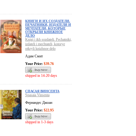
КНИГИ И ИХ СОЗДАТЕЛИ.
ПЕЧАТНИКИ, ИЗДАТЕЛИ И
МЕЧТАТЕЛИ, КОТОРЫЕ
ОТКРЫЛИ КНИЖНОЕ
ДЕЛО
Knigi i ikh sozdateli. Pechatniki,
izdateli i mechtateli, kotorye
otkryli knizhnoe delo
Адам Смит
Your Price:
$39.76
shipped in 14-20 days
СПАСАЯ ВИНСЕНТА
Spasaia Vinsenta
Фернандес Джоан
Your Price:
$22.95
shipped in 1-3 days