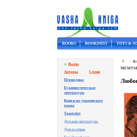
BOOKS
BOOKINIST
TOYS & S
ON SALE
К
Books
МЕМУА
Авторы
Серии
Периодика
Любов
Букинистическая
литература
Книги на украинском
языке
Tamizdat
Детская литература
Дом и семья