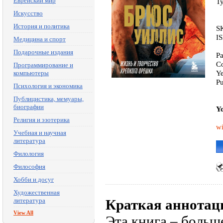
Еврейский мир
T
Искусство
История и политика
S
I
Медицина и спорт
Подарочные издания
Pa
Co
Программирование и
Ye
компьютеры
Pu
Психология и экономика
Публицистика, мемуары,
биографии
Yo
Религия и эзотерика
wi
Учебная и научная
литература
Филология
Философия
Хобби и досуг
Художественная
литература
Краткая аннотац
View All
Эта книга – больш