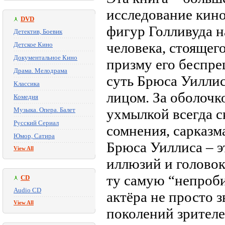
исследование кино
DVD
фигур Голливуда н
Детектив, Боевик
человека, стоящег
Детское Кино
Документальное Кино
призму его беспр
Драма. Мелодрама
суть Брюса Уиллис
Классика
лицом. За оболочк
Комедия
Музыка. Опера. Балет
ухмылкой всегда с
Русский Сериал
сомнения, сарказм
Юмор, Сатира
Брюса Уиллиса – э
View All
иллюзий и головок
ту самую “непроби
CD
Audio CD
актёра не просто з
View All
поколений зрителе