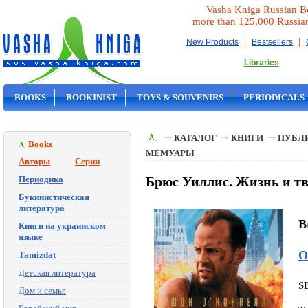
Vasha Kniga Russian B
more than 125,000 Russia
|
|
New Products
Bestsellers
Libraries
BOOKS
BOOKINIST
TOYS & SOUVENIRS
PERIODICALS
ON SALE
КАТАЛОГ
КНИГИ
ПУБЛИ
Books
МЕМУАРЫ
Авторы
Серии
Периодика
Брюс Уиллис. Жизнь и т
Букинистическая
литература
B
Книги на украинском
языке
О
Tamizdat
Детская литература
S
Дом и семья