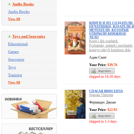
Audio Books
Audio Books
View All
КНИГИ И ИХ СОЗДАТЕЛИ.
ПЕЧАТНИКИ, ИЗДАТЕЛИ 
МЕЧТАТЕЛИ, КОТОРЫЕ
ОТКРЫЛИ КНИЖНОЕ
Toys and Souvenirs
ДЕЛО
Knigi i ikh sozdateli.
Educational
Pechatniki, izdateli i mechtateli,
kotorye otkryli knizhnoe delo
Games
Адам Смит
Souvenirs
Your Price:
$39.76
Toys
Training
shipped in 14-20 days
View All
СПАСАЯ ВИНСЕНТА
Spasaia Vinsenta
Фернандес Джоан
Your Price:
$22.95
shipped in 1-3 days