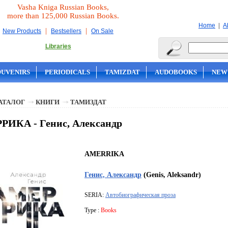
Vasha Kniga Russian Books,
more than 125,000 Russian Books.
|
Home
A
|
|
New Products
Bestsellers
On Sale
Libraries
OUVENIRS
PERIODICALS
TAMIZDAT
AUDOBOOKS
NEW
АТАЛОГ
КНИГИ
ТАМИЗДАТ
РИКА - Генис, Александр
AMERRIKA
Генис, Александр
(Genis, Aleksandr)
SERIA:
Автобиографическая проза
Type :
Books