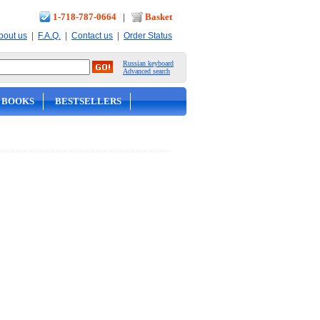
1-718-787-0664
|
Basket
|
|
|
bout us
F.A.Q.
Contact us
Order Status
Russian keyboard
Advanced search
 BOOKS
BESTSELLERS