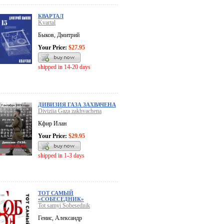
КВАРТАЛ
Kvartal
Быков, Дмитрий
Your Price:
$27.95
shipped in 14-20 days
ДИВИЗИЯ ГАЗА ЗАХВАЧЕНА
Diviziia Gaza zakhvachena
Кфир Илан
Your Price:
$29.95
shipped in 1-3 days
ТОТ САМЫЙ
«СОБЕСЕДНИК»
Tot samyi Sobesednik
Генис, Александр