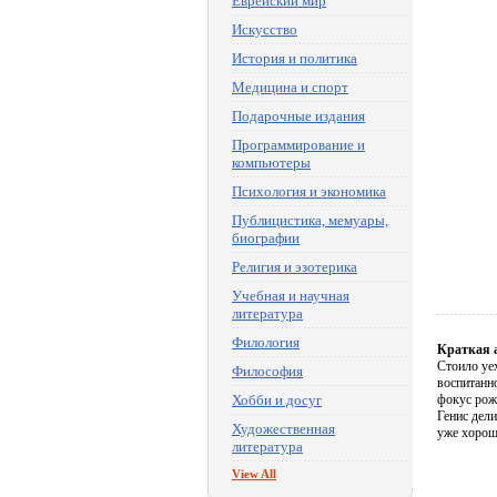
Еврейский мир
Искусство
История и политика
Медицина и спорт
Подарочные издания
Программирование и
компьютеры
Психология и экономика
Публицистика, мемуары,
биографии
Религия и эзотерика
Учебная и научная
литература
Филология
Краткая 
Стоило уе
Философия
воспитанн
Хобби и досуг
фокус рож
Генис дели
Художественная
уже хорош
литература
View All