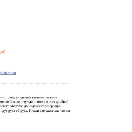
дня)
sk question
— страна, увиденная глазами писателя,
менно близко и чуждо, и именно этот двойной
ского квартала до индейских резерваций.
идут рука об руку. И если вам кажется, что вы