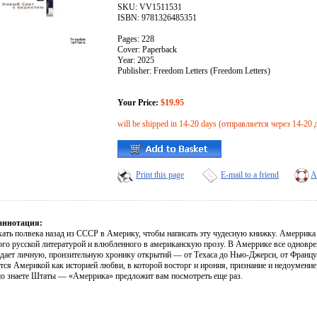
SKU: VV1511531
ISBN: 9781326485351
Pages: 228
Cover: Paperback
Year: 2025
Publisher: Freedom Letters (Freedom Letters)
Your Price:
$19.95
will be shipped in 14-20 days (отправляется через 14-20 
Print this page
E-mail to a friend
A
аннотация:
хать полвека назад из СССР в Америку, чтобы написать эту чудесную книжку. Амеррика 
ого русской литературой и влюбленного в американскую прозу. В Амеррике все одновре
дает личную, пронзительную хронику открытий — от Техаса до Нью-Джерси, от Француз
тся Америкой как историей любви, в которой восторг и ирония, признание и недоумение 
о знаете Штаты — «Амеррика» предложит вам посмотреть еще раз.