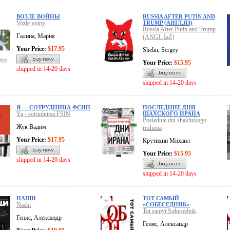
ВОЗЛЕ ВОЙНЫ
RUSSIA AFTER PUTIN AND
Vozle voiny
TRUMP (АНГЛ.ЯЗ)
Russia After Putin and Trump
Галина, Мария
(ANGL.IaZ)
Your Price:
$17.95
Shelin, Sergey
Your Price:
$15.95
shipped in 14-20 days
shipped in 14-20 days
Я — СОТРУДНИЦА ФСИН
ПОСЛЕДНИЕ ДНИ
Ya - sotrudnitsa FSIN
ШАХСКОГО ИРАНА
Poslednie dni shakhskogo
Жук Вадим
rezhima
Your Price:
$17.95
Крутихин Михаил
Your Price:
$15.95
shipped in 14-20 days
shipped in 14-20 days
НАШИ
ТОТ САМЫЙ
Nashi
«СОБЕСЕДНИК»
Tot samyi Sobesednik
Генис, Александр
Генис, Александр