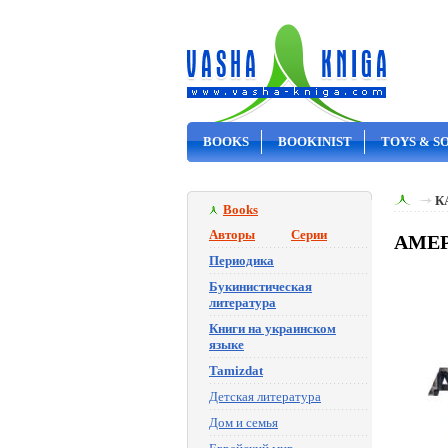
BOOKS
BOOKINIST
TOYS & S
ON SALE
К
Books
Авторы
Серии
АМЕР
Периодика
Букинистическая
литература
Книги на украинском
языке
Tamizdat
Детская литература
Дом и семья