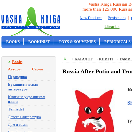
Vasha Kniga Russian B
more than 125,000 Russia
|
|
New Products
Bestsellers
Libraries
BOOKS
BOOKINIST
TOYS & SOUVENIRS
PERIODICALS
ON SALE
КАТАЛОГ
КНИГИ
ТАМИ
Books
Авторы
Серии
Russia After Putin and Tr
Периодика
Букинистическая
R
литература
Книги на украинском
языке
Sh
Tamizdat
Детская литература
Ty
Дом и семья