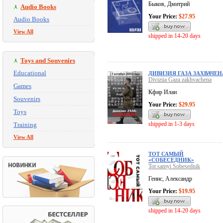
Быков, Дмитрий
Audio Books
Your Price:
$27.95
Audio Books
View All
shipped in 14-20 days
Toys and Souvenirs
Educational
ДИВИЗИЯ ГАЗА ЗАХВАЧЕН
Diviziia Gaza zakhvachena
Games
Кфир Илан
Souvenirs
Your Price:
$29.95
Toys
shipped in 1-3 days
Training
View All
ТОТ САМЫЙ
«СОБЕСЕДНИК»
Tot samyi Sobesednik
Генис, Александр
Your Price:
$19.95
shipped in 14-20 days