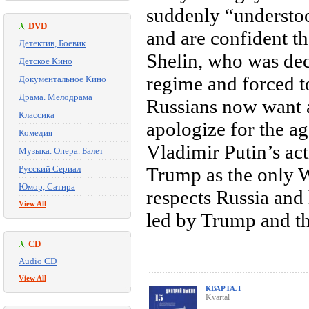
suddenly “understoo
DVD
and are confident tha
Детектив, Боевик
Shelin, who was dec
Детское Кино
regime and forced t
Документальное Кино
Драма. Мелодрама
Russians now want a
Классика
apologize for the ag
Комедия
Vladimir Putin’s ac
Музыка. Опера. Балет
Русский Сериал
Trump as the only 
Юмор, Сатира
respects Russia and
View All
led by Trump and th
CD
Audio CD
View All
КВАРТАЛ
Kvartal