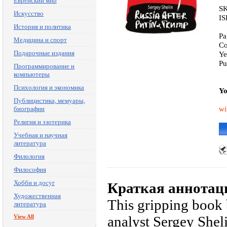
Еврейский мир
S
Искусство
IS
История и политика
Pa
Медицина и спорт
Co
Подарочные издания
Ye
Pu
Программирование и
компьютеры
Психология и экономика
Yo
Публицистика, мемуары,
wi
биографии
Религия и эзотерика
Учебная и научная
литература
Филология
Философия
Хобби и досуг
Краткая аннотац
Художественная
This gripping book 
литература
View All
analyst Sergey Shel