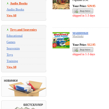
Гаршин В.М.
Audio Books
Your Price:
$29.95
Audio Books
View All
shipped in 1-3 days
Toys and Souvenirs
МАШИНКИ
Educational
Mashinki
Games
Your Price:
$12.95
Souvenirs
shipped in 1-3 days
Toys
Training
View All