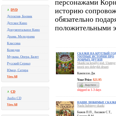
персонажами Корн
историю сопровож
DVD
Детектив, Боевик
обязательно подар
Детское Кино
положительными э
Документальное Кино
Драма. Мелодрама
Классика
Комедия
СКАЗКИ НА КРУГЛЫЙ ГОД
Музыка. Опера. Балет
УЮТНЫЕ ИСТОРИИ ПРО
ДОБРЫХ ДРУЗЕЙ
Skazki na kruglyi god. Uiutnye
Русский Сериал
istorii pro dobrykh druzei
Юмор, Сатира
Кампелло Дж
View All
Your Price:
$21.95
shipped in 1-3 days
CD
Audio CD
НАШИ ЛЮБИМЫЕ СКАЗК
View All
Nashi liubimye skazki
Бажов П.П., Аксаков С.Т.,