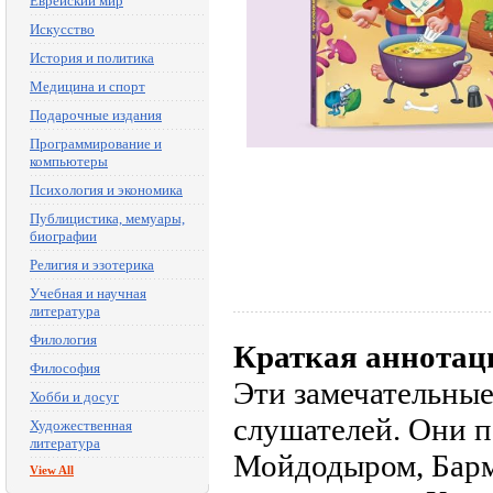
Еврейский мир
Искусство
История и политика
Медицина и спорт
Подарочные издания
Программирование и
компьютеры
Психология и экономика
Публицистика, мемуары,
биографии
Религия и эзотерика
Учебная и научная
литература
Филология
Краткая аннотац
Философия
Эти замечательны
Хобби и досуг
слушателей. Они 
Художественная
литература
Мойдодыром, Барм
View All