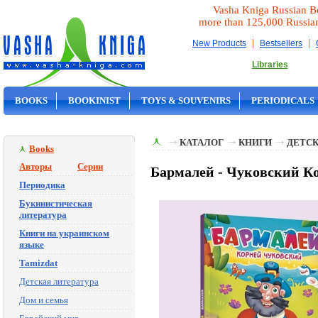
Vasha Kniga Russian B
more than 125,000 Russia
|
|
New Products
Bestsellers
Libraries
BOOKS
BOOKINIST
TOYS & SOUVENIRS
PERIODICALS
ON SALE
КАТАЛОГ
КНИГИ
ДЕТСК
Books
Авторы
Серии
Бармалей - Чуковский К
Периодика
Букинистическая
литература
Книги на украинском
языке
Tamizdat
Детская литература
Дом и семья