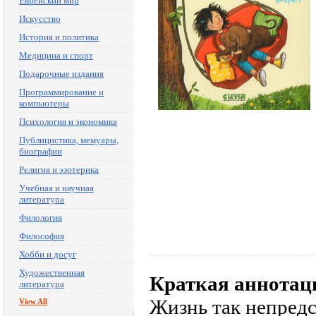
Еврейский мир
Искусство
История и политика
Медицина и спорт
Подарочные издания
Программирование и
компьютеры
Психология и экономика
Публицистика, мемуары,
биографии
Религия и эзотерика
Учебная и научная
литература
Филология
Философия
Хобби и досуг
Художественная
Краткая аннотац
литература
Жизнь так непредс
View All