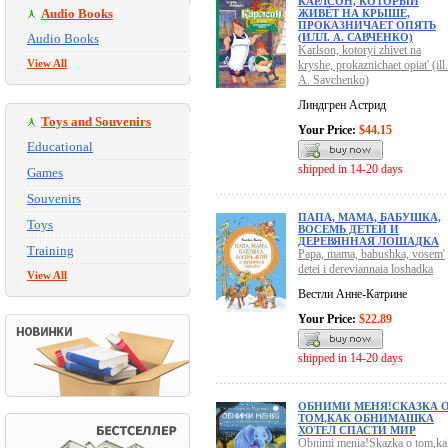
КАРЛСОН, КОТОРЫЙ
Audio Books
ЖИВЁТ НА КРЫШЕ,
ПРОКАЗНИЧАЕТ ОПЯТЬ
Audio Books
(ИЛЛ. А. САВЧЕНКО)
Karlson, kotoryi zhivet na
View All
kryshe, prokaznichaet opiat' (ill.
A. Savchenko)
Линдгрен Астрид
Toys and Souvenirs
Your Price:
$44.15
Educational
shipped in 14-20 days
Games
Souvenirs
ПАПА, МАМА, БАБУШКА,
Toys
ВОСЕМЬ ДЕТЕЙ И
ДЕРЕВЯННАЯ ЛОШАДКА
Training
Papa, mama, babushka, vosem'
detei i dereviannaia loshadka
View All
Вестли Анне-Катрине
Your Price:
$22.89
shipped in 14-20 days
ОБНИМИ МЕНЯ!СКАЗКА 
ТОМ,КАК ОБНИМАШКА
ХОТЕЛ СПАСТИ МИР
Obnimi menia!Skazka o tom,ka