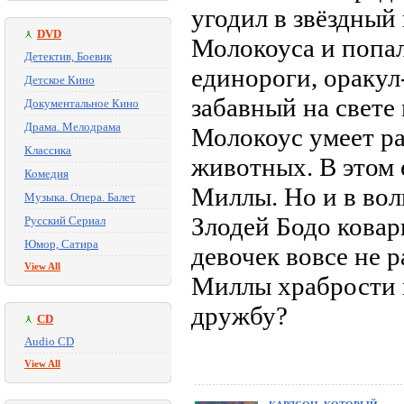
угодил в звёздный
DVD
Молокоуса и попал
Детектив, Боевик
единороги, оракул
Детское Кино
забавный на свете
Документальное Кино
Драма. Мелодрама
Молокоус умеет ра
Классика
животных. В этом 
Комедия
Миллы. Но и в во
Музыка. Опера. Балет
Злодей Бодо ковар
Русский Сериал
Юмор, Сатира
девочек вовсе не 
View All
Миллы храбрости 
дружбу?
CD
Audio CD
View All