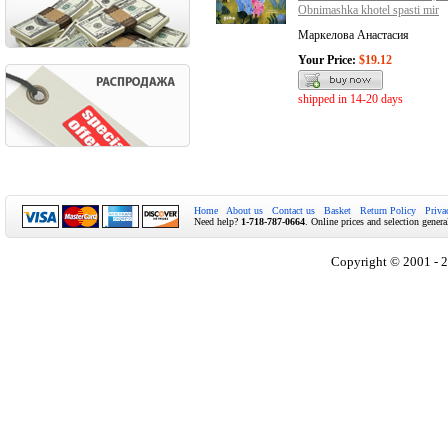
Obnimashka khotel spasti mir
Маркелова Анастасия
Your Price:
$19.12
shipped in 14-20 days
Home
About us
Contact us
Basket
Return Policy
Priva
Need help?
1-718-787-0664
. Online prices and selection genera
Copyright © 2001 - 2