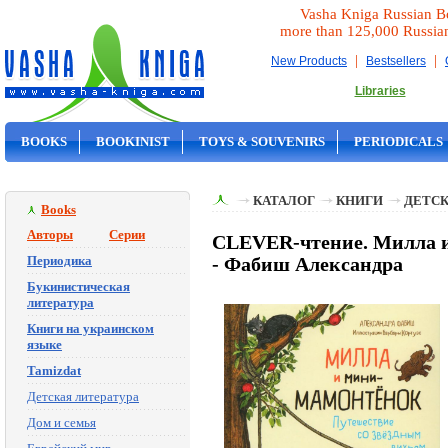
Vasha Kniga Russian B
more than 125,000 Russia
|
|
New Products
Bestsellers
Libraries
BOOKS
BOOKINIST
TOYS & SOUVENIRS
PERIODICALS
ON SALE
КАТАЛОГ
КНИГИ
ДЕТСК
Books
Авторы
Серии
CLEVER-чтение. Милла и
Периодика
- Фабиш Александра
Букинистическая
литература
Книги на украинском
языке
Tamizdat
Детская литература
Дом и семья