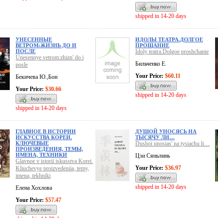
shipped in 14-20 days
УНЕСЕННЫЕ
ИДОЛЫ ТЕАТРА.ДОЛГОЕ
ВЕТРОМ:ЖИЗНЬ ДО И
ПРОЩАНИЕ
ПОСЛЕ
Idoly teatra.Dolgoe proshchanie
Unesennye vetrom:zhizn' do i
Бильченко Е.
posle
Your Price:
$60.11
Бекичева Ю.,Бон
Your Price:
$30.66
shipped in 14-20 days
shipped in 14-20 days
ГЛАВНОЕ В ИСТОРИИ
ДУШОЙ УНОСЯСЬ НА
ИСКУССТВА КОРЕИ.
ТЫСЯЧУ ЛИ…
КЛЮЧЕВЫЕ
Dushoi unosias' na tysiachu li…
ПРОИЗВЕДЕНИЯ, ТЕМЫ,
ИМЕНА, ТЕХНИКИ
Цзи Сяньлинь
Glavnoe v istorii iskusstva Korei.
Your Price:
$36.97
Kliuchevye proizvedeniia, temy,
imena, tekhniki
shipped in 14-20 days
Елена Хохлова
Your Price:
$57.47