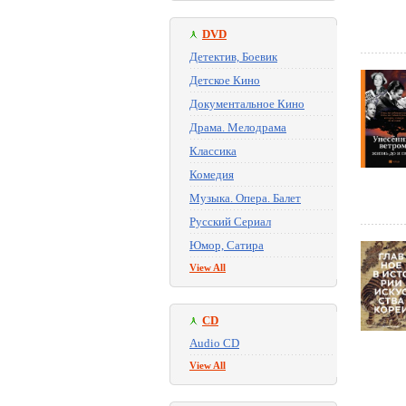
DVD
Детектив, Боевик
Детское Кино
Документальное Кино
Драма. Мелодрама
Классика
Комедия
Музыка. Опера. Балет
Русский Сериал
Юмор, Сатира
View All
CD
Audio CD
View All