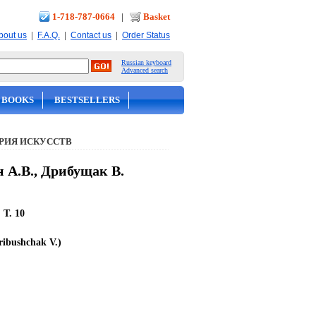
1-718-787-0664
|
Basket
|
|
|
bout us
F.A.Q.
Contact us
Order Status
Russian keyboard
Advanced search
 BOOKS
BESTSELLERS
РИЯ ИСКУССТВ
 А.В., Дрибущак В.
 T. 10
ribushchak V.)