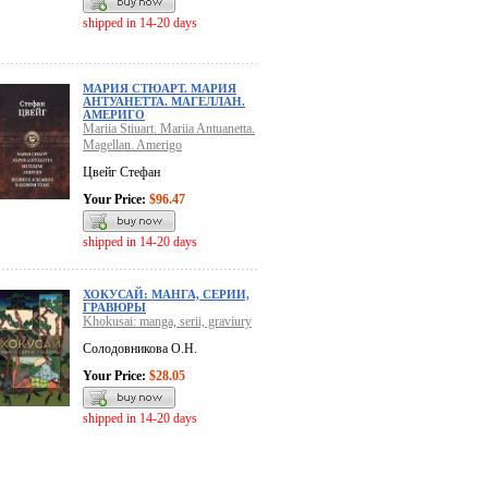
shipped in 14-20 days
МАРИЯ СТЮАРТ. МАРИЯ
АНТУАНЕТТА. МАГЕЛЛАН.
АМЕРИГО
Mariia Stiuart. Mariia Antuanetta.
Magellan. Amerigo
Цвейг Стефан
Your Price:
$96.47
shipped in 14-20 days
ХОКУСАЙ: МАНГА, СЕРИИ,
ГРАВЮРЫ
Khokusai: manga, serii, graviury
Солодовникова О.Н.
Your Price:
$28.05
shipped in 14-20 days