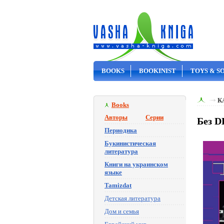
BOOKS
BOOKINIST
TOYS & S
ON SALE
К
Books
Авторы
Серии
Без D
Периодика
Букинистическая
литература
Книги на украинском
языке
Tamizdat
Детская литература
Дом и семья