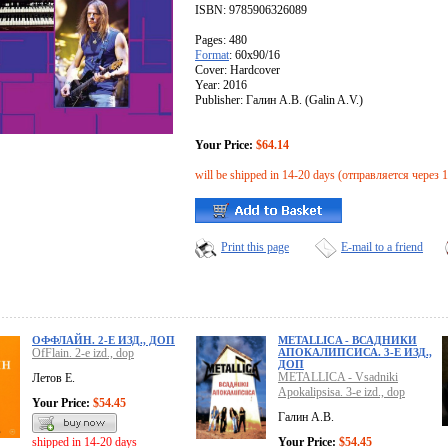
ISBN: 9785906326089
Pages: 480
Format
: 60x90/16
Cover: Hardcover
Year: 2016
Publisher: Галин А.В. (Galin A.V.)
Your Price:
$64.14
will be shipped in 14-20 days (отправляется через 
Print this page
E-mail to a friend
ОФФЛАЙН. 2-Е ИЗД., ДОП
METALLICA - ВСАДНИКИ
OfFlain. 2-e izd., dop
АПОКАЛИПСИСА. 3-Е ИЗД.,
ДОП
METALLICA - Vsadniki
Летов Е.
Apokalipsisa. 3-e izd., dop
Your Price:
$54.45
Галин А.В.
shipped in 14-20 days
Your Price:
$54.45