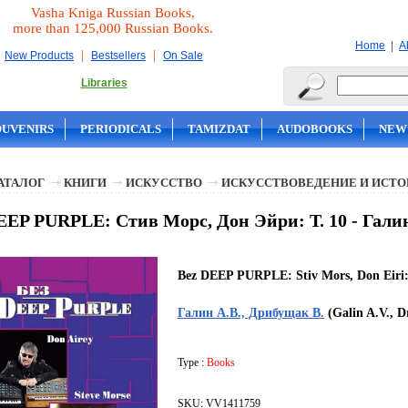
Vasha Kniga Russian Books,
more than 125,000 Russian Books.
|
Home
A
|
|
New Products
Bestsellers
On Sale
Libraries
OUVENIRS
PERIODICALS
TAMIZDAT
AUDOBOOKS
NEW
АТАЛОГ
КНИГИ
ИСКУССТВО
ИСКУССТВОВЕДЕНИЕ И ИСТО
EEP PURPLE: Стив Морс, Дон Эйри: Т. 10 - Галин
Bez DEEP PURPLE: Stiv Mors, Don Eiri:
Галин А.В., Дрибущак В.
(Galin A.V., D
Type :
Books
SKU: VV1411759