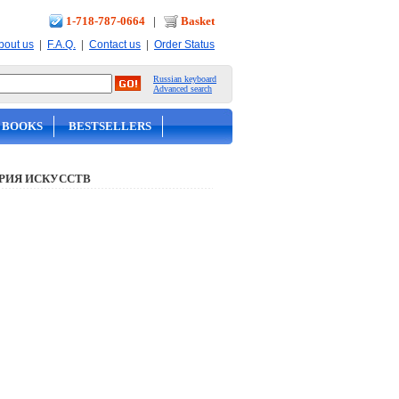
1-718-787-0664
|
Basket
|
|
|
bout us
F.A.Q.
Contact us
Order Status
Russian keyboard
Advanced search
 BOOKS
BESTSELLERS
РИЯ ИСКУССТВ