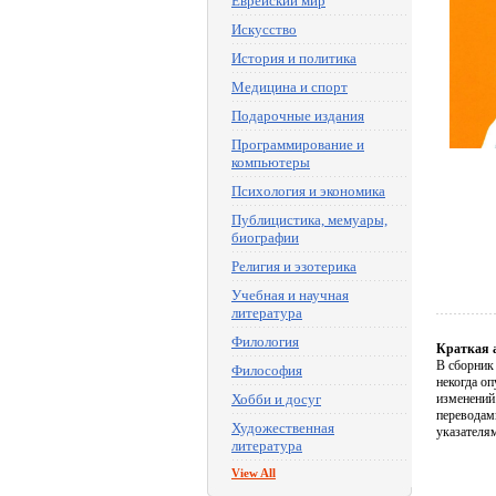
Еврейский мир
Искусство
История и политика
Медицина и спорт
Подарочные издания
Программирование и
компьютеры
Психология и экономика
Публицистика, мемуары,
биографии
Религия и эзотерика
Учебная и научная
литература
Филология
Краткая 
В сборник
Философия
некогда о
Хобби и досуг
изменений
переводам
Художественная
указателя
литература
View All