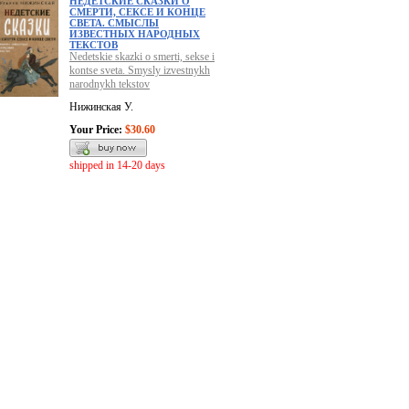
НЕДЕТСКИЕ СКАЗКИ О
СМЕРТИ, СЕКСЕ И КОНЦЕ
СВЕТА. СМЫСЛЫ
ИЗВЕСТНЫХ НАРОДНЫХ
ТЕКСТОВ
Nedetskie skazki o smerti, sekse i
kontse sveta. Smysly izvestnykh
narodnykh tekstov
Нижинская У.
Your Price:
$30.60
shipped in 14-20 days