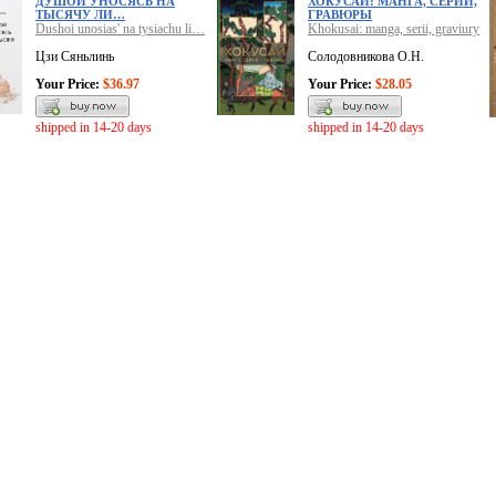
ДУШОЙ УНОСЯСЬ НА
ХОКУСАЙ: МАНГА, СЕРИИ,
ТЫСЯЧУ ЛИ…
ГРАВЮРЫ
Dushoi unosias' na tysiachu li…
Khokusai: manga, serii, graviury
Цзи Сяньлинь
Солодовникова О.Н.
Your Price:
$36.97
Your Price:
$28.05
shipped in 14-20 days
shipped in 14-20 days