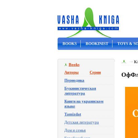
BOOKS
BOOKINIST
TOYS & S
ON SALE
К
Books
Авторы
Серии
ОфФла
Периодика
Букинистическая
литература
Книги на украинском
языке
Tamizdat
Детская литература
Дом и семья