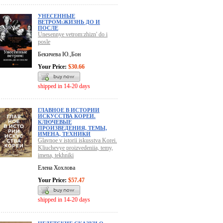
УНЕСЕННЫЕ
ВЕТРОМ:ЖИЗНЬ ДО И
ПОСЛЕ
Unesennye vetrom:zhizn' do i
posle
Бекичева Ю.,Бон
Your Price:
$30.66
shipped in 14-20 days
ГЛАВНОЕ В ИСТОРИИ
ИСКУССТВА КОРЕИ.
КЛЮЧЕВЫЕ
ПРОИЗВЕДЕНИЯ, ТЕМЫ,
ИМЕНА, ТЕХНИКИ
Glavnoe v istorii iskusstva Korei.
Kliuchevye proizvedeniia, temy,
imena, tekhniki
Елена Хохлова
Your Price:
$57.47
shipped in 14-20 days