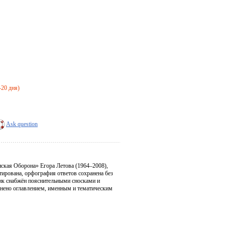
-20 дня)
Ask question
ская Оборона» Егора Летова (1964–2008),
тирована, орфография ответов сохранена без
ик снабжён пояснительными сносками и
олнено оглавлением, именным и тематическим