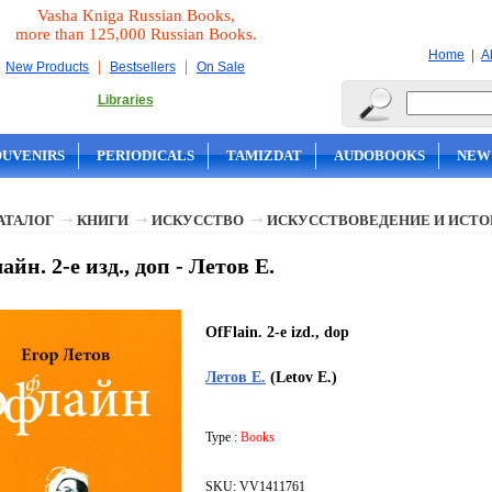
Vasha Kniga Russian Books,
more than 125,000 Russian Books.
|
Home
A
|
|
New Products
Bestsellers
On Sale
Libraries
OUVENIRS
PERIODICALS
TAMIZDAT
AUDOBOOKS
NEW
АТАЛОГ
КНИГИ
ИСКУССТВО
ИСКУССТВОВЕДЕНИЕ И ИСТО
йн. 2-е изд., доп - Летов Е.
OfFlain. 2-e izd., dop
Летов Е.
(Letov E.)
Type :
Books
SKU: VV1411761