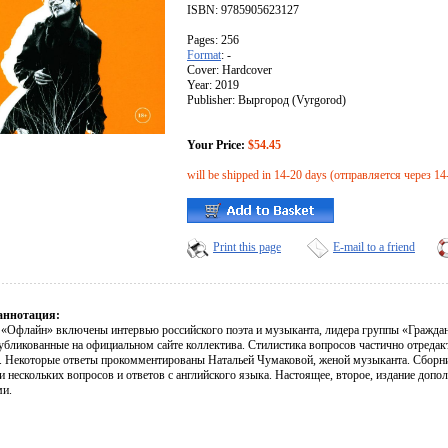
ISBN: 9785905623127
Pages: 256
Format
: -
Cover: Hardcover
Year: 2019
Publisher: Выргород (Vyrgorod)
Your Price:
$54.45
will be shipped in 14-20 days (отправляется через 14
Print this page
E-mail to a friend
аннотация:
 «Офлайн» включены интервью российского поэта и музыканта, лидера группы «Граждан
публикованные на официальном сайте коллектива. Стилистика вопросов частично отредак
. Некоторые ответы прокомментированы Натальей Чумаковой, женой музыканта. Сборн
и нескольких вопросов и ответов с английского языка. Настоящее, второе, издание доп
ми.