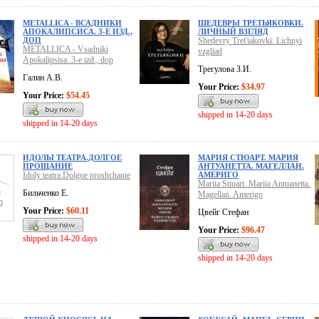
METALLICA - ВСАДНИКИ
ШЕДЕВРЫ ТРЕТЬЯКОВКИ.
АПОКАЛИПСИСА. 3-Е ИЗД.,
ЛИЧНЫЙ ВЗГЛЯД
ДОП
Shedevry Tret'iakovki. Lichnyi
METALLICA - Vsadniki
vzgliad
Apokalipsisa. 3-e izd., dop
Трегулова З.И.
Галин А.В.
Your Price:
$34.97
Your Price:
$54.45
shipped in 14-20 days
shipped in 14-20 days
ИДОЛЫ ТЕАТРА.ДОЛГОЕ
МАРИЯ СТЮАРТ. МАРИЯ
ПРОЩАНИЕ
АНТУАНЕТТА. МАГЕЛЛАН.
Idoly teatra.Dolgoe proshchanie
АМЕРИГО
Mariia Stiuart. Mariia Antuanetta.
Бильченко Е.
Magellan. Amerigo
Your Price:
$60.11
Цвейг Стефан
Your Price:
$96.47
shipped in 14-20 days
shipped in 14-20 days