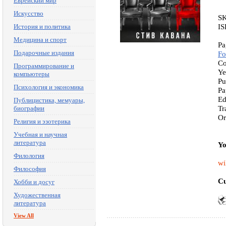
Еврейский мир
Искусство
S
IS
История и политика
Медицина и спорт
Pa
Подарочные издания
Fo
Co
Программирование и
Ye
компьютеры
Pu
Психология и экономика
Pa
Ed
Публицистика, мемуары,
Tr
биографии
Or
Религия и эзотерика
Учебная и научная
литература
Yo
Филология
wi
Философия
Cu
Хобби и досуг
Художественная
литература
View All