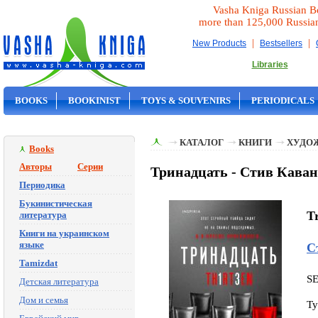
Vasha Kniga Russian B
more than 125,000 Russia
|
|
New Products
Bestsellers
Libraries
BOOKS
BOOKINIST
TOYS & SOUVENIRS
PERIODICALS
ON SALE
КАТАЛОГ
КНИГИ
ХУДО
Books
Авторы
Серии
Тринадцать - Стив Каван
Периодика
Букинистическая
Tr
литература
Книги на украинском
языке
С
Tamizdat
S
Детская литература
Дом и семья
Ty