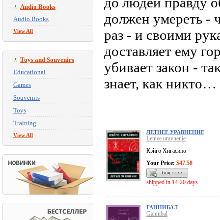
до людей правду об
Audio Books
должен умереть - 
Audio Books
раз - и своими ру
View All
доставляет ему го
Toys and Souvenirs
убивает закон - та
Educational
знает, как никто…
Games
Souvenirs
Toys
Training
ЛЕТНЕЕ УРАВНЕНИЕ
View All
Letnee uravnenie
Кэйго Хигасино
Your Price:
$47.58
shipped in 14-20 days
ГАННИБАЛ
Gannibal