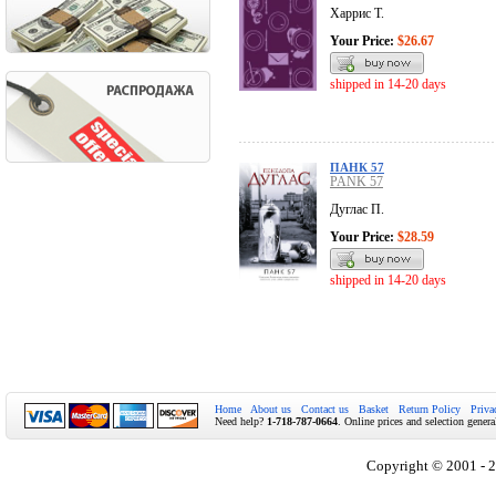
Харрис Т.
Your Price:
$26.67
shipped in 14-20 days
ПАНК 57
PANK 57
Дуглас П.
Your Price:
$28.59
shipped in 14-20 days
Home
About us
Contact us
Basket
Return Policy
Priva
Need help?
1-718-787-0664
. Online prices and selection genera
Copyright © 2001 - 2