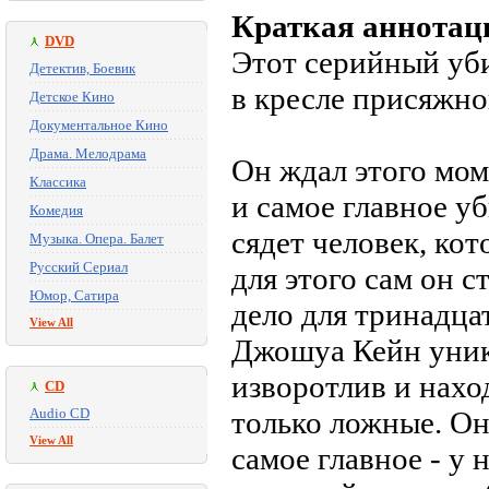
Краткая аннотац
DVD
Этот серийный уби
Детектив, Боевик
в кресле присяжн
Детское Кино
Документальное Кино
Драма. Мелодрама
Он ждал этого мом
Классика
и самое главное у
Комедия
сядет человек, ко
Музыка. Опера. Балет
Русский Сериал
для этого сам он 
Юмор, Сатира
дело для тринадц
View All
Джошуа Кейн уника
изворотлив и наход
CD
Audio CD
только ложные. Он
View All
самое главное - у 