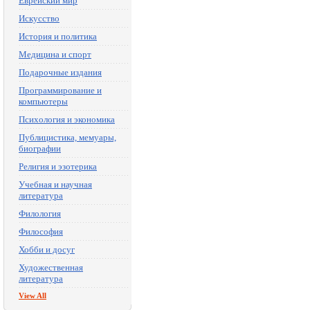
Еврейский мир
Искусство
История и политика
Медицина и спорт
Подарочные издания
Программирование и
компьютеры
Психология и экономика
Публицистика, мемуары,
биографии
Религия и эзотерика
Учебная и научная
литература
Филология
Философия
Хобби и досуг
Художественная
литература
View All