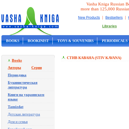
Vasha Kniga Russian B
more than 125,000 Russia
|
|
New Products
Bestsellers
Libraries
BOOKS
BOOKINIST
TOYS & SOUVENIRS
PERIODICALS
ON SALE
СТИВ КАВАНА (STIV KAVANA)
Books
Авторы
Серии
Периодика
Букинистическая
литература
Книги на украинском
языке
Tamizdat
Детская литература
Дом и семья