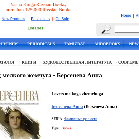
Vasha Kniga Russian Books,
more than 125,000 Russian Books.
|
Home
A
|
|
New Products
Bestsellers
On Sale
Libraries
OUVENIRS
PERIODICALS
TAMIZDAT
AUDOBOOKS
NEW
АТАЛОГ
КНИГИ
ХУДОЖЕСТВЕННАЯ ЛИТЕРАТУРА
СОВРЕМЕ
 мелкого жемчуга - Берсенева Анна
Lovets melkogo zhemchuga
Берсенева Анна
(Berseneva Anna)
SERIA:
Фамильные ценности
Type :
Books