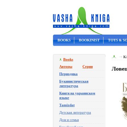
BOOKS
BOOKINIST
TOYS & S
ON SALE
К
Books
Авторы
Серии
Ловец
Периодика
Букинистическая
литература
Книги на украинском
языке
Tamizdat
Детская литература
Дом и семья