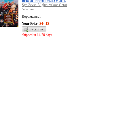
ВЕКОВ. ГЕРОЙ САЛАМИНА
Syn Zevsa. V glubi vekov. Geroi
Salamina
Воронкова Л.
Your Price:
$44.15
shipped in 14-20 days