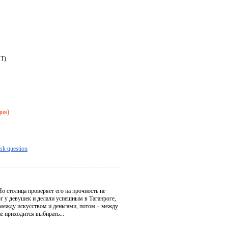
ST)
дня)
sk question
о столица проверяет его на прочность не
рг у девушек и делали успешным в Таганроге,
 между искусством и деньгами, потом – между
е приходится выбирать...