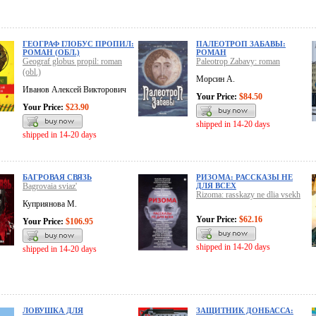
ГЕОГРАФ ГЛОБУС ПРОПИЛ:
ПАЛЕОТРОП ЗАБАВЫ:
РОМАН (ОБЛ.)
РОМАН
Geograf globus propil: roman
Paleotrop Zabavy: roman
(obl.)
Морсин А.
Иванов Алексей Викторович
Your Price:
$84.50
Your Price:
$23.90
shipped in 14-20 days
shipped in 14-20 days
БАГРОВАЯ СВЯЗЬ
РИЗОМА: РАССКАЗЫ НЕ
Bagrovaia sviaz'
ДЛЯ ВСЕХ
Rizoma: rasskazy ne dlia vsekh
Куприянова М.
Your Price:
$62.16
Your Price:
$106.95
shipped in 14-20 days
shipped in 14-20 days
ЛОВУШКА ДЛЯ
ЗАЩИТНИК ДОНБАССА: