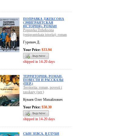
ПОПРАВКА ДЖЕКСОНА
(ЭМИГРАНТСКАЯ
ИСТОРИЯ): РОМАН
Popravka Dzheksona
(emigrantskaia istoriia): roman
Гуревич Д.
Your Price:
$33.94
shipped in 14-20 days
ТЕРРИТОРИЯ: РОМАН,
ПОВЕСТИ И РАССКАЗЫ
(ПЕР.)
Territoriia: roman, povesti i
rasskazy (per.)
Куваев Олег Михайлович
Your Price:
$50.30
shipped in 14-20 days
СЫН ЗЕВСА. В ГЛУБИ