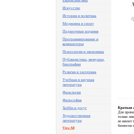
Еврейский мир
Искусство
История и политика
Медицина и спорт
Подарочные издания
Программирование и
компьютеры
Психология и экономика
Публицистика, мемуары,
биографии
Религия и эзотерика
Учебная и научная
литература
Филология
Философия
Хобби и досуг
Краткая 
Для провин
Художественная
только лиш
литература
не имеют т
бизнесом 
View All