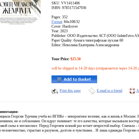
SKU: VV1411406
ISBN: 9785171547936
Pages: 352
Format
: 84x108/32
Cover: Hardcover
Year: 2023
Publisher: ООО Издательство АСТ (OOO Izdatel'stvo A
Paper Quality: бумага типографская пухлая 60
Editor: Неволина Екатерина Александровна
Your Price:
$25.50
will be shipped in 14-20 days (отправляется через 14-20 
Print this page
E-mail to a friend
A
аннотация:
циала Георгия Турчина учеба во ВГИКе – невероятное везение, как и жизнь в Москве. Н
ениями, но и соблазнами. Он вдруг понимает: те его качества, которые вызывали восто
акой силы в мегаполисе. Перед Георгием всякий раз встает непростой выбор. Сначала –
и человечностью, страстью и разумом, долгом и чувствами... И лишь однажды Георгию н