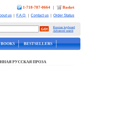
1-718-787-0664
|
Basket
|
|
|
bout us
F.A.Q.
Contact us
Order Status
Russian keyboard
Advanced search
 BOOKS
BESTSELLERS
ННАЯ РУССКАЯ ПРОЗА