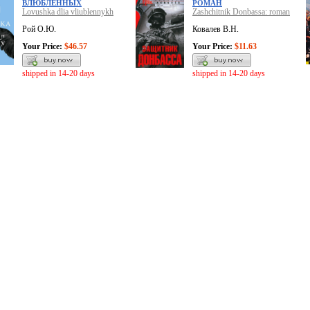
ВЛЮБЛЕННЫХ
РОМАН
Lovushka dlia vliublennykh
Zashchitnik Donbassa: roman
Рой О.Ю.
Ковалев В.Н.
Your Price:
$46.57
Your Price:
$11.63
shipped in 14-20 days
shipped in 14-20 days