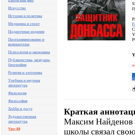
Еврейский мир
S
Искусство
I
История и политика
P
Медицина и спорт
F
C
Подарочные издания
Y
Программирование и
P
компьютеры
Психология и экономика
Y
Публицистика, мемуары,
биографии
w
Религия и эзотерика
Учебная и научная
литература
Филология
Философия
Хобби и досуг
Краткая аннотац
Художественная
Максим Найденов —
литература
школы связал свою
View All