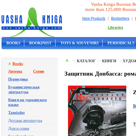
Vasha Kniga Russian B
more than 125,000 Russia
|
|
New Products
Bestsellers
Libraries
BOOKS
BOOKINIST
TOYS & SOUVENIRS
PERIODICALS
ON SALE
КАТАЛОГ
КНИГИ
ХУДО
Books
Авторы
Серии
Защитник Донбасса: рома
Периодика
Букинистическая
Z
литература
Книги на украинском
языке
К
Tamizdat
Детская литература
T
Дом и семья