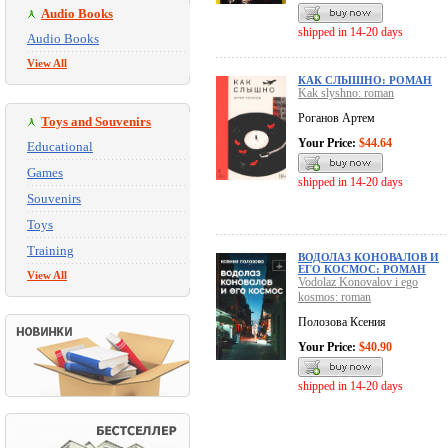
Audio Books
shipped in 14-20 days
Audio Books
View All
КАК СЛЫШНО: РОМАН
Kak slyshno: roman
Роганов Артем
Toys and Souvenirs
Your Price:
$44.64
Educational
Games
shipped in 14-20 days
Souvenirs
Toys
Training
ВОДОЛАЗ КОНОВАЛОВ И
ЕГО КОСМОС: РОМАН
View All
Vodolaz Konovalov i ego
kosmos: roman
Полозова Ксения
Your Price:
$40.90
shipped in 14-20 days