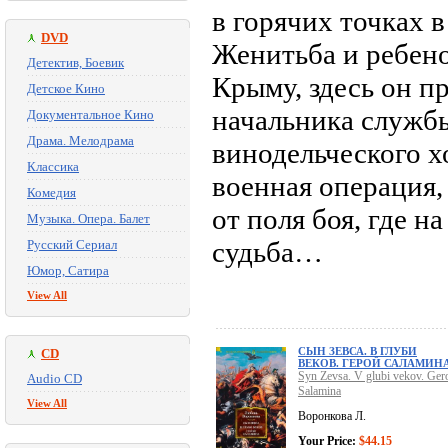
в горячих точках 
DVD
Женитьба и ребено
Детектив, Боевик
Крыму, здесь он п
Детское Кино
начальника служб
Документальное Кино
Драма. Мелодрама
винодельческого х
Классика
военная операция,
Комедия
от поля боя, где н
Музыка. Опера. Балет
судьба…
Русский Сериал
Юмор, Сатира
View All
СЫН ЗЕВСА. В ГЛУБИ
CD
ВЕКОВ. ГЕРОЙ САЛАМИН
Syn Zevsa. V glubi vekov. Ger
Audio CD
Salamina
View All
Воронкова Л.
Your Price:
$44.15