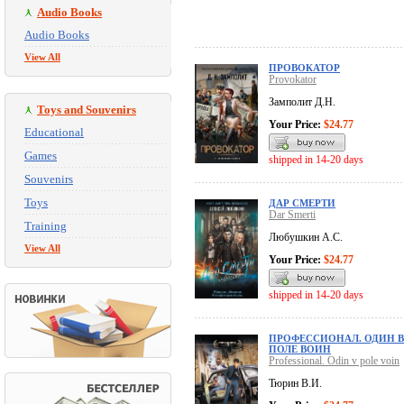
Audio Books
Audio Books
View All
ПРОВОКАТОР
Provokator
Замполит Д.Н.
Toys and Souvenirs
Your Price:
$24.77
Educational
Games
shipped in 14-20 days
Souvenirs
Toys
ДАР СМЕРТИ
Dar Smerti
Training
Любушкин А.С.
View All
Your Price:
$24.77
shipped in 14-20 days
ПРОФЕССИОНАЛ. ОДИН В
ПОЛЕ ВОИН
Professional. Odin v pole voin
Тюрин В.И.