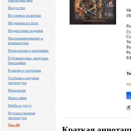
Еврейский мир
Искусство
S
IS
История и политика
Медицина и спорт
Pa
Подарочные издания
Fo
Co
Программирование и
Ye
компьютеры
Pu
Психология и экономика
Pa
Ed
Публицистика, мемуары,
биографии
Религия и эзотерика
Yo
Учебная и научная
литература
wi
Филология
Философия
Хобби и досуг
Художественная
литература
View All
Краткая аннотац