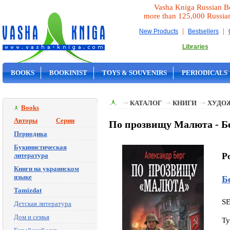
Vasha Kniga Russian B
more than 125,000 Russia
|
|
New Products
Bestsellers
Libraries
BOOKS
BOOKINIST
TOYS & SOUVENIRS
PERIODICALS
ON SALE
КАТАЛОГ
КНИГИ
ХУДО
Books
Авторы
Серии
По прозвищу Малюта - Бе
Периодика
Букинистическая
P
литература
Книги на украинском
языке
Б
Tamizdat
S
Детская литература
Дом и семья
Ty