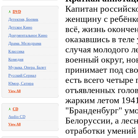
Капитан российско
DVD
женщину с ребёнко
Детектив, Боевик
всё, жизнь окончен
Детское Кино
Документальное Кино
оказавшись в теле
Драма. Мелодрама
случая молодого л
Классика
военный округ, н
Комедия
принимает под сво
Музыка. Опера. Балет
Русский Сериал
есть всего четыре 
Юмор, Сатира
отъявленных голово
View All
жарким летом 194
"Бранденбург" умо
CD
Audio CD
Белоруссии, а лес
View All
отработки умений