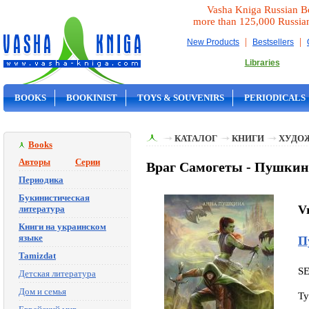
Vasha Kniga Russian B
more than 125,000 Russia
|
|
New Products
Bestsellers
Libraries
BOOKS
BOOKINIST
TOYS & SOUVENIRS
PERIODICALS
ON SALE
КАТАЛОГ
КНИГИ
ХУДО
Books
Авторы
Серии
Враг Самогеты - Пушкин
Периодика
Букинистическая
V
литература
Книги на украинском
языке
П
Tamizdat
S
Детская литература
Дом и семья
Ty