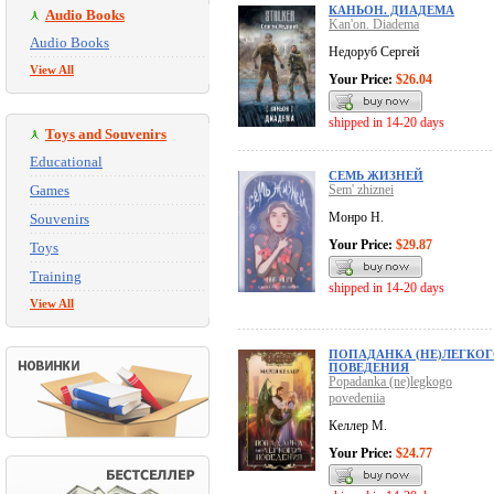
КАНЬОН. ДИАДЕМА
Audio Books
Kan'on. Diadema
Audio Books
Недоруб Сергей
View All
Your Price:
$26.04
shipped in 14-20 days
Toys and Souvenirs
Educational
СЕМЬ ЖИЗНЕЙ
Games
Sem' zhiznei
Монро Н.
Souvenirs
Your Price:
$29.87
Toys
Training
shipped in 14-20 days
View All
ПОПАДАНКА (НЕ)ЛЕГКО
ПОВЕДЕНИЯ
Popadanka (ne)legkogo
povedeniia
Келлер М.
Your Price:
$24.77