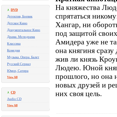
На княжества Люде
DVD
спрятаться никому
Детектив, Боевик
Хангар, ни оборот
Детское Кино
Документальное Кино
под защитой своих
Драма. Мелодрама
Амидера уже не та
Классика
она княгиня сразу 
Комедия
жив ли князь Кроуг
Музыка. Опера. Балет
Русский Сериал
Людею. Юной княг
Юмор, Сатира
прошлого, но она 
View All
новых друзей и ре
них своя цель.
CD
Audio CD
View All