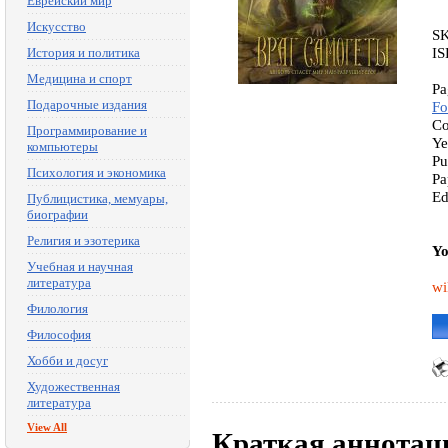
Еврейский мир
Искусство
S
IS
История и политика
Медицина и спорт
Pa
Подарочные издания
Fo
Co
Программирование и
Ye
компьютеры
Pu
Психология и экономика
Pa
Ed
Публицистика, мемуары,
биографии
Религия и эзотерика
Yo
Учебная и научная
литература
wi
Филология
Философия
Хобби и досуг
Художественная
литература
View All
Краткая аннотац