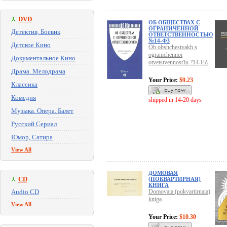
DVD
ОБ ОБЩЕСТВАХ С
ОГРАНИЧЕННОЙ
Детектив, Боевик
ОТВЕТСТВЕННОСТЬЮ
№14-ФЗ
Детское Кино
Ob obshchestvakh s
ogranichennoi
Документальное Кино
otvetstvennost'iu ?14-FZ
Драма. Мелодрама
Your Price:
$9.23
Классика
Комедия
shipped in 14-20 days
Музыка. Опера. Балет
Русский Сериал
Юмор, Сатира
View All
ДОМОВАЯ
CD
(ПОКВАРТИРНАЯ)
КНИГА
Audio CD
Domovaia (pokvartirnaia)
kniga
View All
Your Price:
$10.30