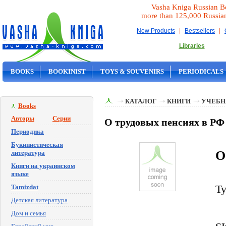
Vasha Kniga Russian B
more than 125,000 Russia
|
|
New Products
Bestsellers
Libraries
BOOKS
BOOKINIST
TOYS & SOUVENIRS
PERIODICALS
ON SALE
КАТАЛОГ
КНИГИ
УЧЕБН
Books
Авторы
Серии
О трудовых пенсиях в Р
Периодика
Букинистическая
O
литература
Книги на украинском
языке
Tamizdat
Ty
Детская литература
Дом и семья