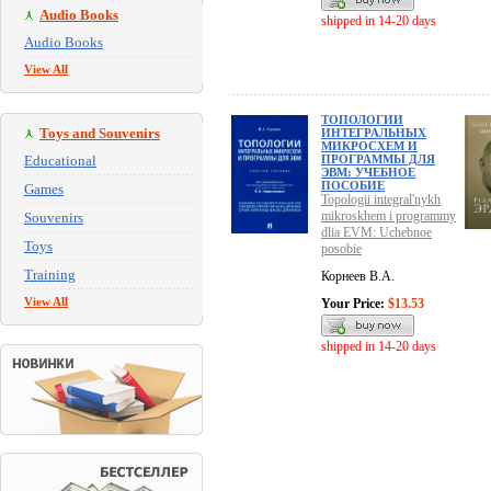
Audio Books
shipped in 14-20 days
Audio Books
View All
ТОПОЛОГИИ
Toys and Souvenirs
ИНТЕГРАЛЬНЫХ
МИКРОСХЕМ И
Educational
ПРОГРАММЫ ДЛЯ
ЭВМ: УЧЕБНОЕ
ПОСОБИЕ
Games
Topologii integral'nykh
mikroskhem i programmy
Souvenirs
dlia EVM: Uchebnoe
Toys
posobie
Training
Корнеев В.А.
View All
Your Price:
$13.53
shipped in 14-20 days