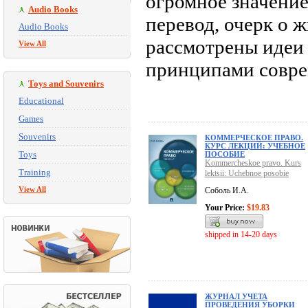
огромное значение
Audio Books
перевод, очерк о ж
Audio Books
рассмотрены идеи 
View All
принципами соврем
Toys and Souvenirs
Educational
Games
Souvenirs
КОММЕРЧЕСКОЕ ПРАВО.
КУРС ЛЕКЦИЙ: УЧЕБНОЕ
Toys
ПОСОБИЕ
Kommercheskoe pravo. Kurs
Training
lektsii: Uchebnoe posobie
View All
Соболь И.А.
Your Price:
$19.83
shipped in 14-20 days
ЖУРНАЛ УЧЕТА
ПРОВЕДЕНИЯ УБОРКИ