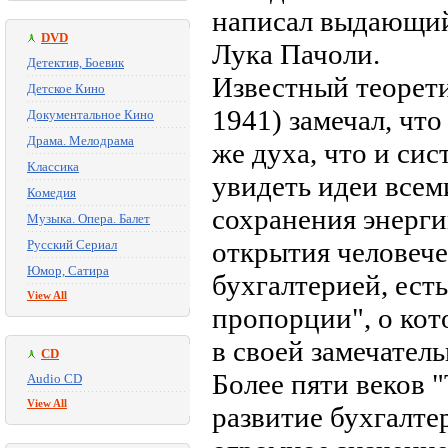
написал выдающий
DVD
Лука Пачоли.
Детектив, Боевик
Известный теорети
Детское Кино
1941) замечал, что
Документальное Кино
Драма. Мелодрама
же духа, что и си
Классика
увидеть идеи всем
Комедия
сохранения энергии
Музыка. Опера. Балет
открытия человече
Русский Сериал
Юмор, Сатира
бухгалтерией, ест
View All
пропорции", о кот
в своей замечатель
CD
Более пяти веков "
Audio CD
View All
развитие бухгалте