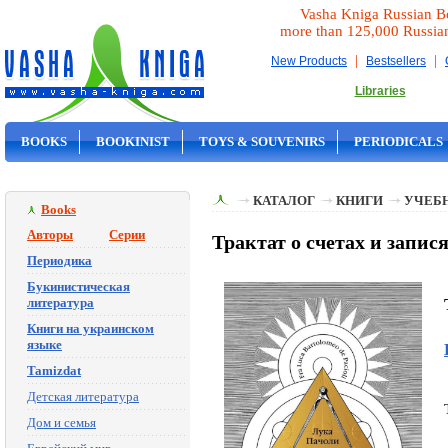
Vasha Kniga Russian B
more than 125,000 Russia
|
|
New Products
Bestsellers
Libraries
BOOKS
BOOKINIST
TOYS & SOUVENIRS
PERIODICALS
ON SALE
КАТАЛОГ
КНИГИ
УЧЕБН
Books
Авторы
Серии
Трактат о счетах и запися
Периодика
Букинистическая
литература
Книги на украинском
языке
Tamizdat
Детская литература
Дом и семья