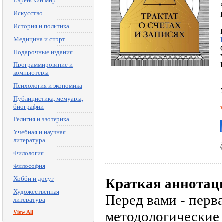
Еврейский мир
Искусство
История и политика
Медицина и спорт
Подарочные издания
Программирование и
компьютеры
Психология и экономика
Публицистика, мемуары,
биографии
Религия и эзотерика
Учебная и научная
литература
Филология
Философия
Хобби и досуг
Краткая аннотац
Художественная
Перед вами - перв
литература
методологические 
View All