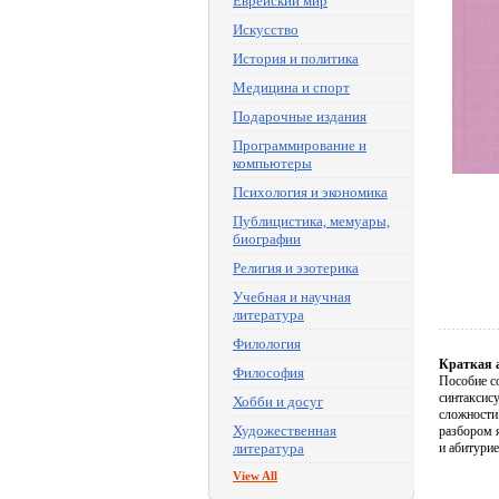
Еврейский мир
Искусство
История и политика
Медицина и спорт
Подарочные издания
Программирование и
компьютеры
Психология и экономика
Публицистика, мемуары,
биографии
Религия и эзотерика
Учебная и научная
литература
Филология
Краткая 
Философия
Пособие с
синтаксис
Хобби и досуг
сложности
Художественная
разбором 
литература
и абитурие
View All