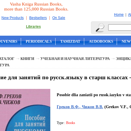
Vasha Kniga Russian Books,
more than 125,000 Russian Books.
|
Home
A
|
|
New Products
Bestsellers
On Sale
Libraries
OUVENIRS
PERIODICALS
TAMIZDAT
AUDOBOOKS
NEW
АТАЛОГ
КНИГИ
УЧЕБНАЯ И НАУЧНАЯ ЛИТЕРАТУРА
ЭНЦИК
ТУРА
ие для занятий по русск.языку в старш классах -
Posobie dlia zaniatii po russk.iazyku v st
Греков В.Ф., Чижов В.В.
(Grekov V.F., 
Type :
Books