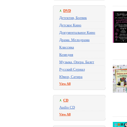
DVD
Детектив, Боевик
Детское Кино
Документальное Кино
Драма. Мелодрама
Классика
Комедия
Музыка. Опера. Балет
Русский Сериал
Юмор, Сатира
View All
CD
Audio CD
View All