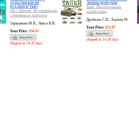
ДОПОЛНЕННОЙ
ЭНЦИКЛОПЕДИЯ
РЕАЛЬНОСТЬЮ
Tanki. Illiustrirovannaia
Mir i chelovek. 4D entsiklopedii
entsiklopediia
s dopolnennoi real'nost'iu
Дробязко С.И., Хаскью М.
Тараканова М.В., Ликсо В.В.
Your Price:
$72.87
Your Price:
$56.47
shipped in 14-20 days
shipped in 14-20 days