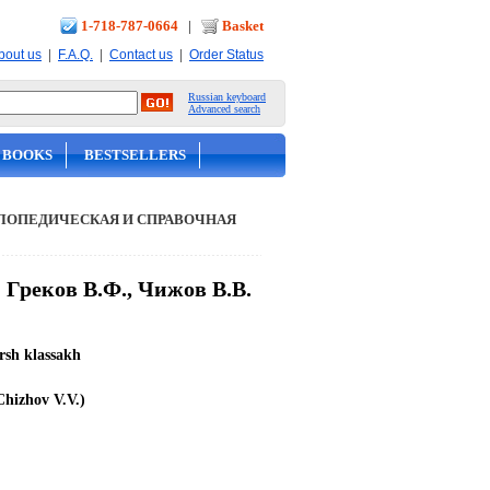
1-718-787-0664
|
Basket
|
|
|
bout us
F.A.Q.
Contact us
Order Status
Russian keyboard
Advanced search
 BOOKS
BESTSELLERS
ЛОПЕДИЧЕСКАЯ И СПРАВОЧНАЯ
 Греков В.Ф., Чижов В.В.
arsh klassakh
Chizhov V.V.)