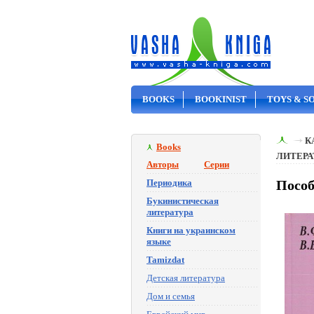
BOOKS
BOOKINIST
TOYS & S
ON SALE
К
Books
ЛИТЕРА
Авторы
Серии
Периодика
Пособ
Букинистическая
литература
Книги на украинском
языке
Tamizdat
Детская литература
Дом и семья