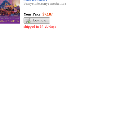
Samye interesnye mesta mira
Your Price:
$72.87
shipped in 14-20 days