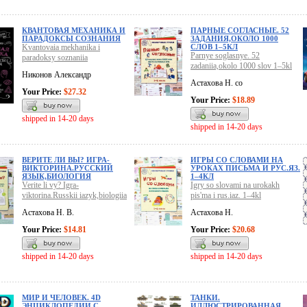
КВАНТОВАЯ МЕХАНИКА И
ПАРНЫЕ СОГЛАСНЫЕ. 52
ПАРАДОКСЫ СОЗНАНИЯ
ЗАДАНИЯ,ОКОЛО 1000
Kvantovaia mekhanika i
СЛОВ 1–5КЛ
Parnye soglasnye. 52
paradoksy soznaniia
zadaniia,okolo 1000 slov 1–5kl
Никонов Александр
Астахова Н. со
Your Price:
$27.32
Your Price:
$18.89
shipped in 14-20 days
shipped in 14-20 days
ВЕРИТЕ ЛИ ВЫ? ИГРА-
ИГРЫ СО СЛОВАМИ НА
ВИКТОРИНА.РУССКИЙ
УРОКАХ ПИСЬМА И РУС.ЯЗ.
ЯЗЫК,БИОЛОГИЯ
1–4КЛ
Verite li vy? Igra-
Igry so slovami na urokakh
viktorina.Russkii iazyk,biologiia
pis'ma i rus.iaz. 1–4kl
Астахова Н. В.
Астахова Н.
Your Price:
$14.81
Your Price:
$20.68
shipped in 14-20 days
shipped in 14-20 days
МИР И ЧЕЛОВЕК. 4D
ТАНКИ.
ЭНЦИКЛОПЕДИИ С
ИЛЛЮСТРИРОВАННАЯ