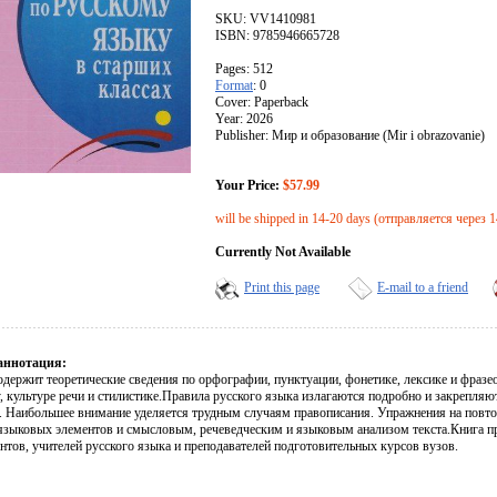
SKU: VV1410981
ISBN: 9785946665728
Pages: 512
Format
: 0
Cover: Paperback
Year: 2026
Publisher: Мир и образование (Mir i obrazovanie)
Your Price:
$57.99
will be shipped in 14-20 days (отправляется через 
Currently Not Available
Print this page
E-mail to a friend
аннотация:
одержит теоретические сведения по орфографии, пунктуации, фонетике, лексике и фраз
у, культуре речи и стилистике.Правила русского языка излагаются подробно и закрепля
. Наибольшее внимание уделяется трудным случаям правописания. Упражнения на повто
языковых элементов и смысловым, речеведческим и языковым анализом текста.Книга пр
нтов, учителей русского языка и преподавателей подготовительных курсов вузов.