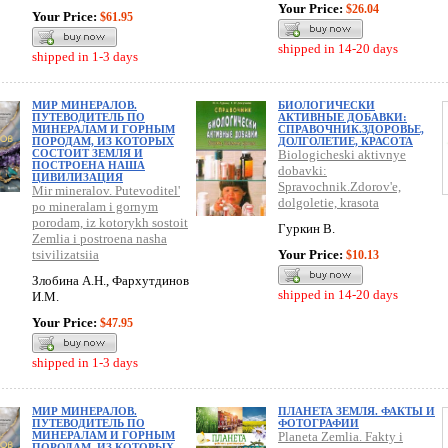
Your Price:
$26.04
Your Price:
$61.95
shipped in 14-20 days
shipped in 1-3 days
МИР МИНЕРАЛОВ.
БИОЛОГИЧЕСКИ
ПУТЕВОДИТЕЛЬ ПО
АКТИВНЫЕ ДОБАВКИ:
МИНЕРАЛАМ И ГОРНЫМ
СПРАВОЧНИК.ЗДОРОВЬЕ,
ПОРОДАМ, ИЗ КОТОРЫХ
ДОЛГОЛЕТИЕ, КРАСОТА
СОСТОИТ ЗЕМЛЯ И
Biologicheski aktivnye
ПОСТРОЕНА НАША
dobavki:
ЦИВИЛИЗАЦИЯ
Spravochnik.Zdorov'e,
Mir mineralov. Putevoditel'
dolgoletie, krasota
po mineralam i gornym
porodam, iz kotorykh sostoit
Гуркин В.
Zemlia i postroena nasha
tsivilizatsiia
Your Price:
$10.13
Злобина А.Н., Фархутдинов
shipped in 14-20 days
И.М.
Your Price:
$47.95
shipped in 1-3 days
МИР МИНЕРАЛОВ.
ПЛАНЕТА ЗЕМЛЯ. ФАКТЫ И
ПУТЕВОДИТЕЛЬ ПО
ФОТОГРАФИИ
МИНЕРАЛАМ И ГОРНЫМ
Planeta Zemlia. Fakty i
ПОРОДАМ, ИЗ КОТОРЫХ