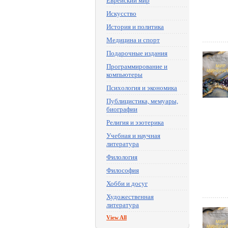
Еврейский мир
Искусство
История и политика
Медицина и спорт
Подарочные издания
Программирование и
компьютеры
Психология и экономика
Публицистика, мемуары,
биографии
Религия и эзотерика
Учебная и научная
литература
Филология
Философия
Хобби и досуг
Художественная
литература
View All