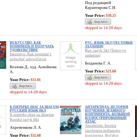
Под редакцией
Карантирова С.И.
Your Price:
$30.25
shipped in 14-20 days
ИСКУССТВО. КАК
РУС. ЯЗЫК 5КЛ [ТЕСТОВЫЕ
ПОНИМАТЬ И ПОЛУЧАТЬ
ЗАДАНИЯ]
УДОВОЛЬСТВИЕ
Rus. iazyk 5kl [Testovye
Iskusstvo. Kak ponimat' i
zadaniia]
poluchat' udovol'stvie
Богданова Г. А.
Козлова Д., худ. Асвойнова
Your Price:
$21.60
А.
Your Price:
$51.01
shipped in 14-20 days
shipped in 14-20 days
К ПЯТЕРКЕ ШАГ ЗА ШАГОМ
АНТАРКТИДА. ИСТОРИЯ
РУССКИЙ ЯЗЫК 8КЛ
ИЗУЧЕНИЯ ЛЕДЯНОГО
K piaterke shag za shagom
КОНТИНЕНТА. БОЛЬШОЙ
ИЛЛЮСТРИРОВАННЫЙ
Russkii iazyk 8kl
АТЛАС
Antarktida. Istoriia
Ахременкова Л. А.
izucheniia ledianogo
Your Price:
kontinenta. Bol'shoi
$32.68