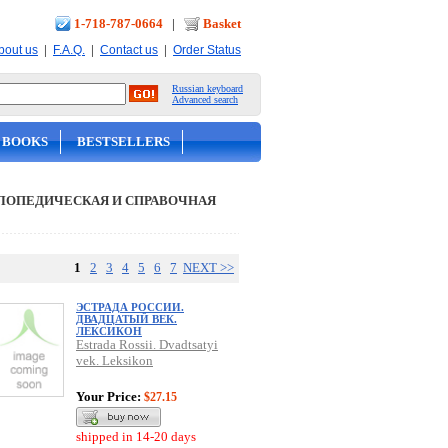
1-718-787-0664
|
Basket
|
|
|
bout us
F.A.Q.
Contact us
Order Status
Russian keyboard
Advanced search
 BOOKS
BESTSELLERS
ЛОПЕДИЧЕСКАЯ И СПРАВОЧНАЯ
1
2
3
4
5
6
7
NEXT >>
ЭСТРАДА РОССИИ.
ДВАДЦАТЫЙ ВЕК.
ЛЕКСИКОН
Estrada Rossii. Dvadtsatyi
vek. Leksikon
Your Price:
$27.15
shipped in 14-20 days