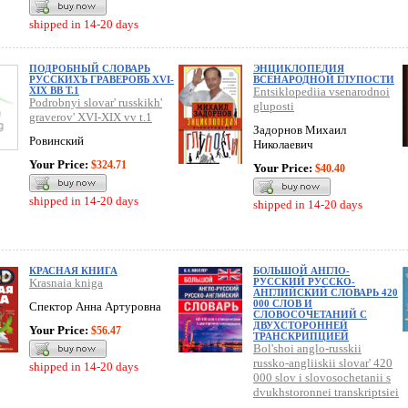
shipped in 14-20 days
ПОДРОБНЫЙ СЛОВАРЬ
ЭНЦИКЛОПЕДИЯ
РУССКИХЪ ГРАВЕРОВЪ XVI-
ВСЕНАРОДНОЙ ГЛУПОСТИ
XIX ВВ Т.1
Entsiklopediia vsenarodnoi
Podrobnyi slovar' russkikh'
gluposti
graverov' XVI-XIX vv t.1
Задорнов Михаил
Ровинский
Николаевич
Your Price:
$324.71
Your Price:
$40.40
shipped in 14-20 days
shipped in 14-20 days
КРАСНАЯ КНИГА
БОЛЬШОЙ АНГЛО-
Krasnaia kniga
РУССКИЙ РУССКО-
АНГЛИЙСКИЙ СЛОВАРЬ 420
000 СЛОВ И
Спектор Анна Артуровна
СЛОВОСОЧЕТАНИЙ С
ДВУХСТОРОННЕЙ
Your Price:
$56.47
ТРАНСКРИПЦИЕЙ
Bol'shoi anglo-russkii
russko-angliiskii slovar' 420
shipped in 14-20 days
000 slov i slovosochetanii s
dvukhstoronnei transkriptsiei