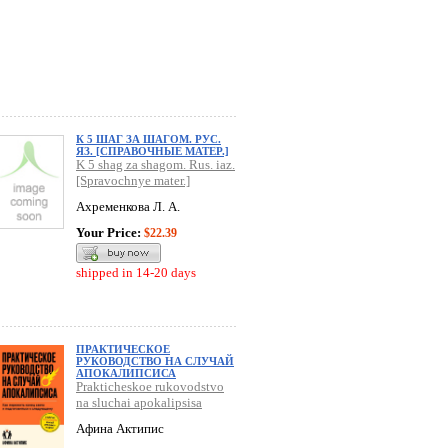
К 5 ШАГ ЗА ШАГОМ. РУС.
ЯЗ. [СПРАВОЧНЫЕ МАТЕР.]
K 5 shag za shagom. Rus. iaz.
[Spravochnye mater.]
Ахременкова Л. А.
Your Price:
$22.39
shipped in 14-20 days
ПРАКТИЧЕСКОЕ
РУКОВОДСТВО НА СЛУЧАЙ
АПОКАЛИПСИСА
Prakticheskoe rukovodstvo
na sluchai apokalipsisa
Афина Актипис