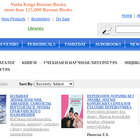
Vasha Kniga Russian Books,
more than 125,000 Russian Books.
|
Home
A
|
|
New Products
Bestsellers
On Sale
Libraries
OUVENIRS
PERIODICALS
TAMIZDAT
AUDOBOOKS
NEW
АТАЛОГ
КНИГИ
УЧЕБНАЯ И НАУЧНАЯ ЛИТЕРАТУРА
ЭНЦИК
ТУРА
Sort By:
БОЛЬШАЯ
ПЕРЕВОДИМ ДОРАМЫ БЕЗ
ЭНЦИКЛОПЕДИЯ.
ДРАМЫ. МАГИЯ
АВИАЦИЯ: САМОЛЕТЫ,
КОРЕЙСКИХ СЕРИАЛОВ
ВЕРТОЛЕТЫ И ДРОНЫ
ГЛАЗАМИ ПЕРЕВОДЧИКА
ГРАЖДАНСКОГО
Perevodim doramy bez
НАЗНАЧЕНИЯ
dramy. Magiia koreiskikh
Bol'shaia entsiklopediia.
serialov glazami
Aviatsiia: samolety, vertolety
perevodchika
i drony grazhdanskogo
naznacheniia
Иванова Е.Б.