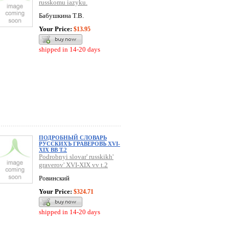
russkomu iazyku.
Бабушкина Т.В.
Your Price:
$13.95
shipped in 14-20 days
ПОДРОБНЫЙ СЛОВАРЬ
РУССКИХЪ ГРАВЕРОВЪ XVI-
XIX ВВ Т.2
Podrobnyi slovar' russkikh'
graverov' XVI-XIX vv t.2
Ровинский
Your Price:
$324.71
shipped in 14-20 days