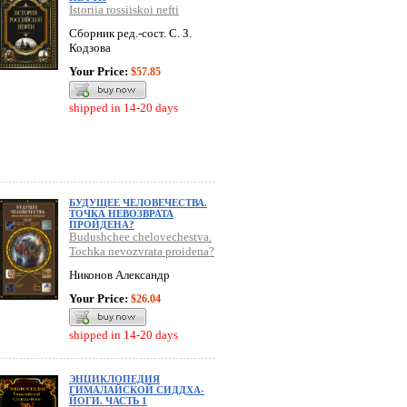
Istoriia rossiiskoi nefti
Сборник ред.-сост. С. З.
Кодзова
Your Price:
$57.85
shipped in 14-20 days
БУДУЩЕЕ ЧЕЛОВЕЧЕСТВА.
ТОЧКА НЕВОЗВРАТА
ПРОЙДЕНА?
Budushchee chelovechestva.
Tochka nevozvrata proidena?
Никонов Александр
Your Price:
$26.04
shipped in 14-20 days
ЭНЦИКЛОПЕДИЯ
ГИМАЛАЙСКОЙ СИДДХА-
ЙОГИ. ЧАСТЬ 1