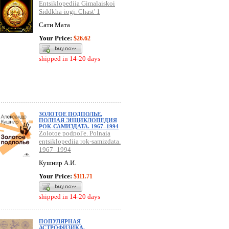
Entsiklopediia Gimalaiskoi
Siddkha-iogi. Chast' 1
Сати Мата
Your Price:
$26.62
shipped in 14-20 days
ЗОЛОТОЕ ПОДПОЛЬЕ.
ПОЛНАЯ ЭНЦИКЛОПЕДИЯ
РОК-САМИЗДАТА. 1967–1994
Zolotoe podpol'e. Polnaia
entsiklopediia rok-samizdata.
1967–1994
Кушнир А.И.
Your Price:
$111.71
shipped in 14-20 days
ПОПУЛЯРНАЯ
АСТРОФИЗИКА.