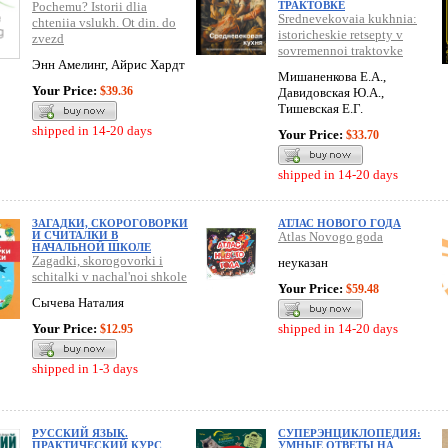
Pochemu? Istorii dlia
ТРАКТОВКЕ
Srednevekovaia kukhnia:
chteniia vslukh. Ot din. do
istoricheskie retsepty v
zvezd
sovremennoi traktovke
Энн Амелинг, Айрис Хардт
Мишаненкова Е.А.,
Your Price:
$39.36
Давидовская Ю.А.,
Тишевская Е.Г.
shipped in 14-20 days
Your Price:
$33.70
shipped in 14-20 days
ЗАГАДКИ, СКОРОГОВОРКИ
АТЛАС НОВОГО ГОДА
И СЧИТАЛКИ В
Atlas Novogo goda
НАЧАЛЬНОЙ ШКОЛЕ
Zagadki, skorogovorki i
неуказан
schitalki v nachal'noi shkole
Your Price:
$59.48
Сычева Наталия
Your Price:
shipped in 14-20 days
$12.95
shipped in 1-3 days
РУССКИЙ ЯЗЫК.
СУПЕРЭНЦИКЛОПЕДИЯ:
ПРАКТИЧЕСКИЙ КУРС
УМНЫЕ ОТВЕТЫ НА