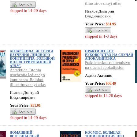
illiustrirovannyi atlas
shipped in 14-20 days
Иванов Дмитрий
Владимирович
Your Price:
$51.95
shipped in 1-3 days
АНТАРКТИДА. ИСТОРИЯ
ПРАКТИЧЕСКОЕ
ИЗУЧЕНИЯ ЛЕДЯНОГО
РУКОВОДСТВО НА СЛУЧАЙ
КОНТИНЕНТА. БОЛЬШОЙ
АПОКАЛИПСИСА
ИЛЛЮСТРИРОВАННЫЙ
Prakticheskoe rukovodstvo
АТЛАС
na sluchai apokalipsisa
Antarktida. Istoriia
izucheniia ledianogo
Афина Актипис
kontinenta. Bol'shoi
Your Price:
$56.49
illiustrirovannyi atlas
Иванов Дмитрий
shipped in 14-20 days
Владимирович
Your Price:
$51.01
shipped in 14-20 days
ДОМАШНИЙ
КОСМОС. БОЛЬШАЯ
ВЕТЕРИНАРНЫЙ
ЭНЦИКЛОПЕДИЯ ПРО