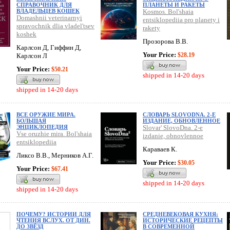
СПРАВОЧНИК ДЛЯ
ПЛАНЕТЫ И РАКЕТЫ
ВЛАДЕЛЬЦЕВ КОШЕК
Kosmos. Bol'shaia
Domashnii veterinarnyi
entsiklopediia pro planety i
spravochnik dlia vladel'tsev
rakety
koshek
Прозорова В.В.
Карлсон Д, Гиффин Д,
Your Price:
$28.19
Карлсон Л
Your Price:
$50.21
shipped in 14-20 days
shipped in 14-20 days
ВСЕ ОРУЖИЕ МИРА.
СЛОВАРЬ SLOVODNA. 2-Е
БОЛЬШАЯ
ИЗДАНИЕ, ОБНОВЛЕННОЕ
ЭНЦИКЛОПЕДИЯ
Slovar' SlovoDna. 2-e
Vse oruzhie mira. Bol'shaia
izdanie, obnovlennoe
entsiklopediia
Караваев К.
Ликсо В.В., Мерников А.Г.
Your Price:
$30.05
Your Price:
$67.41
shipped in 14-20 days
shipped in 14-20 days
ПОЧЕМУ? ИСТОРИИ ДЛЯ
СРЕДНЕВЕКОВАЯ КУХНЯ:
ЧТЕНИЯ ВСЛУХ. ОТ ДИН.
ИСТОРИЧЕСКИЕ РЕЦЕПТЫ
ДО ЗВЁЗД
В СОВРЕМЕННОЙ