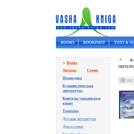
BOOKS
BOOKINIST
TOYS & S
ON SALE
К
Books
ЛИТЕРА
Авторы
Серии
Периодика
Букинистическая
литература
Книги на украинском
языке
Tamizdat
Детская литература
Дом и семья