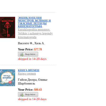
ЭНЦИКЛОПЕДИЯ
МОНСТРОВ. ВЕЛИКИЕ И
УЖАСНЫЕ ЛЕГЕНДЫ
КИНЕМАТОГРАФА
Entsiklopediia monstrov.
Velikie i uzhasnye legendy
kinematografa
Висенте Ф., Хиль А.
Your Price:
$77.78
shipped in 14-20 days
КНИГА ВРЕМЕН
Kniga vremen
Гийом Дюпра, Оливье
Шарбоннель
Your Price:
$80.43
shipped in 14-20 days