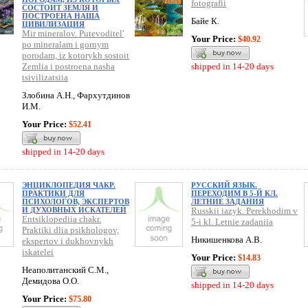
fotografii
СОСТОИТ ЗЕМЛЯ И
ПОСТРОЕНА НАША
Байе К.
ЦИВИЛИЗАЦИЯ
Mir mineralov. Putevoditel'
Your Price:
$40.92
po mineralam i gornym
porodam, iz kotorykh sostoit
Zemlia i postroena nasha
shipped in 14-20 days
tsivilizatsiia
Злобина А.Н., Фархутдинов
И.М.
Your Price:
$52.41
shipped in 14-20 days
ЭНЦИКЛОПЕДИЯ ЧАКР.
РУССКИЙ ЯЗЫК.
ПРАКТИКИ ДЛЯ
ПЕРЕХОДИМ В 5-Й КЛ.
ПСИХОЛОГОВ, ЭКСПЕРТОВ
ЛЕТНИЕ ЗАДАНИЯ
И ДУХОВНЫХ ИСКАТЕЛЕЙ
Russkii iazyk. Perekhodim v
Entsiklopediia chakr.
5-i kl. Letnie zadaniia
Praktiki dlia psikhologov,
Никишенкова А.В.
ekspertov i dukhovnykh
iskatelei
Your Price:
$14.83
Неаполитанский С.М.,
Демидова О.О.
shipped in 14-20 days
Your Price:
$75.80