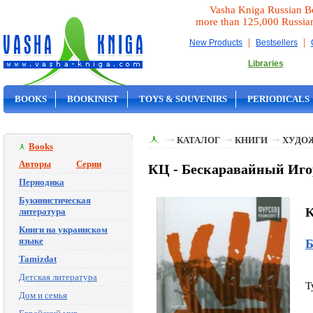
Vasha Kniga Russian B
more than 125,000 Russia
|
|
New Products
Bestsellers
Libraries
BOOKS
BOOKINIST
TOYS & SOUVENIRS
PERIODICALS
ON SALE
КАТАЛОГ
КНИГИ
ХУДО
Books
Авторы
Серии
КЦ - Бескаравайный Иго
Периодика
Букинистическая
K
литература
Книги на украинском
языке
Б
Tamizdat
Детская литература
T
Дом и семья