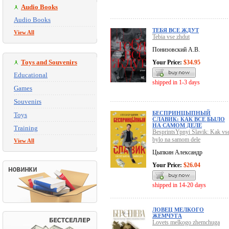
Audio Books
Audio Books
ТЕБЯ ВСЕ ЖДУТ
View All
Tebia vse zhdut
Понизовский А.В.
Toys and Souvenirs
Your Price:
$34.95
Educational
shipped in 1-3 days
Games
Souvenirs
БЕСПРИНЦЫПНЫЙ
Toys
СЛАВИК: КАК ВСЕ БЫЛО
НА САМОМ ДЕЛЕ
Training
BesprintsYpnyi Slavik: Kak vs
bylo na samom dele
View All
Цыпкин Александр
Your Price:
$26.04
shipped in 14-20 days
ЛОВЕЦ МЕЛКОГО
ЖЕМЧУГА
Lovets melkogo zhemchuga