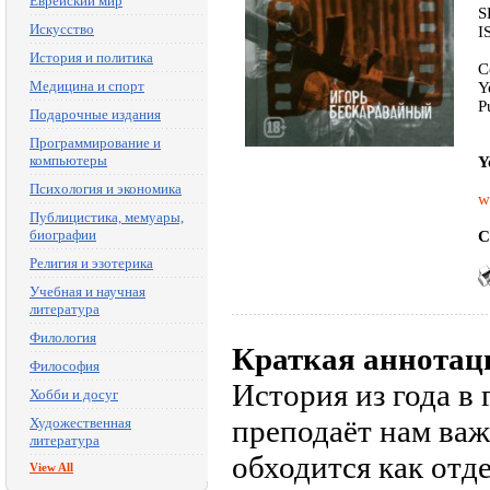
Еврейский мир
S
Искусство
I
История и политика
C
Медицина и спорт
Y
P
Подарочные издания
Программирование и
компьютеры
Y
Психология и экономика
w
Публицистика, мемуары,
биографии
C
Религия и эзотерика
Учебная и научная
литература
Филология
Краткая аннотац
Философия
История из года в 
Хобби и досуг
преподаёт нам важ
Художественная
литература
обходится как отд
View All