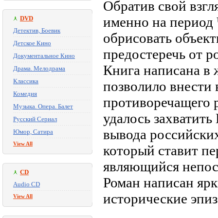
Обратив свой взгл
именно на период 
DVD
Детектив, Боевик
обрисовать объек
Детское Кино
предостеречь от р
Документальное Кино
Книга написана в 
Драма. Мелодрама
Классика
позволило внести 
Комедия
противоречащего 
Музыка. Опера. Балет
удалось захватить
Русский Сериал
вывода российских
Юмор, Сатира
View All
который ставит пе
являющийся непос
CD
Роман написан ярк
Audio CD
исторические эпиз
View All