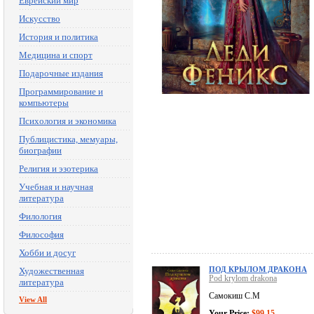
Еврейский мир
Искусство
История и политика
Медицина и спорт
Подарочные издания
Программирование и
компьютеры
Психология и экономика
Публицистика, мемуары,
биографии
Религия и эзотерика
Учебная и научная
литература
Филология
Философия
Хобби и досуг
ПОД КРЫЛОМ ДРАКОНА
Художественная
Pod krylom drakona
литература
Самокиш С.М
View All
Your Price:
$99.15