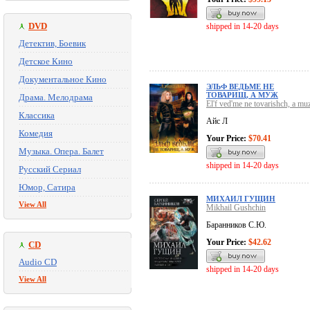
DVD
shipped in 14-20 days
Детектив, Боевик
Детское Кино
Документальное Кино
ЭЛЬФ ВЕДЬМЕ НЕ
ТОВАРИЩ, А МУЖ
Драма. Мелодрама
El'f ved'me ne tovarishch, a mu
Классика
Айс Л
Комедия
Your Price:
$70.41
Музыка. Опера. Балет
shipped in 14-20 days
Русский Сериал
Юмор, Сатира
МИХАИЛ ГУЩИН
View All
Mikhail Gushchin
Баранников С.Ю.
Your Price:
$42.62
CD
Audio CD
shipped in 14-20 days
View All