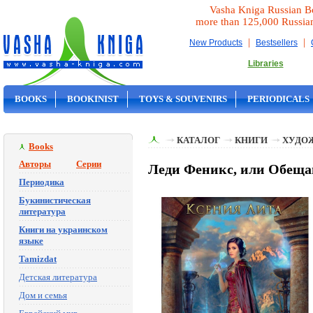
Vasha Kniga Russian B
more than 125,000 Russia
|
|
New Products
Bestsellers
Libraries
BOOKS
BOOKINIST
TOYS & SOUVENIRS
PERIODICALS
ON SALE
КАТАЛОГ
КНИГИ
ХУДО
Books
Авторы
Серии
Леди Феникс, или Обеща
Периодика
Букинистическая
литература
Книги на украинском
языке
Tamizdat
Детская литература
Дом и семья