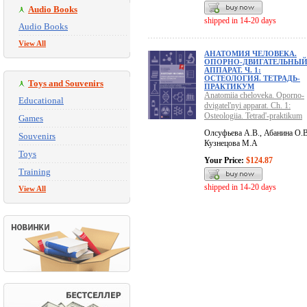
Audio Books
shipped in 14-20 days
Audio Books
View All
АНАТОМИЯ ЧЕЛОВЕКА.
ОПОРНО-ДВИГАТЕЛЬНЫ
АППАРАТ. Ч. 1:
ОСТЕОЛОГИЯ. ТЕТРАДЬ-
Toys and Souvenirs
ПРАКТИКУМ
Anatomiia cheloveka. Oporno-
Educational
dvigatel'nyi apparat. Ch. 1:
Osteologiia. Tetrad'-praktikum
Games
Олсуфьева А.В., Абанина О.В
Souvenirs
Кузнецова М.А
Toys
Your Price:
$124.87
Training
shipped in 14-20 days
View All