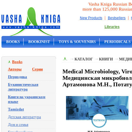
Vasha Kniga Russian B
more than 125,000 Russia
|
|
New Products
Bestsellers
Libraries
BOOKS
BOOKINIST
TOYS & SOUVENIRS
PERIODICALS
ON SALE
КАТАЛОГ
КНИГИ
МЕДИ
Books
Авторы
Серии
Medical Microbiology, Vir
Периодика
Медицинская микробиоло
Артамонова М.Н., Потат
Букинистическая
литература
Книги на украинском
языке
Tamizdat
Детская литература
Дом и семья