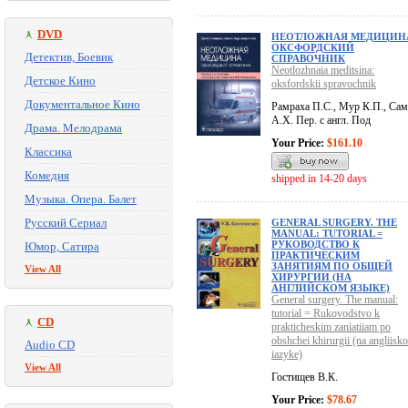
DVD
НЕОТЛОЖНАЯ МЕДИЦИН
ОКСФОРДСКИЙ
Детектив, Боевик
СПРАВОЧНИК
Neotlozhnaia meditsina:
Детское Кино
oksfordskii spravochnik
Документальное Кино
Рамраха П.С., Мур К.П., Сам
А.Х. Пер. с англ. Под
Драма. Мелодрама
Your Price:
$161.10
Классика
Комедия
shipped in 14-20 days
Музыка. Опера. Балет
Русский Сериал
GENERAL SURGERY. THE
MANUAL: TUTORIAL =
РУКОВОДСТВО К
Юмор, Сатира
ПРАКТИЧЕСКИМ
ЗАНЯТИЯМ ПО ОБЩЕЙ
View All
ХИРУРГИИ (НА
АНГЛИЙСКОМ ЯЗЫКЕ)
General surgery. The manual:
tutorial = Rukovodstvo k
CD
prakticheskim zaniatiiam po
obshchei khirurgii (na angliisk
Audio CD
iazyke)
View All
Гостищев В.К.
Your Price:
$78.67