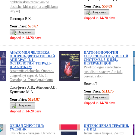
prakticheskim zaniatiiam po
Your Price:
$50.09
obshchei khirurgii (na angliiskom
iazyke)
shipped in 14-20 days
Гостищев В.К.
Your Price:
$78.67
shipped in 14-20 days
АНАТОМИЯ ЧЕЛОВЕКА.
ПАТОФИЗИОЛОГИЯ
ОПОРНО-ДВИГАТЕЛЬНЫЙ
СЕРДЕЧНО-СОСУДИСТОЙ
АППАРАТ. Ч. 1:
СИСТЕМЫ. 5-Е ИЗД.,
ОСТЕОЛОГИЯ. ТЕТРАДЬ-
ПЕРЕРАБ.И ДОП
ПРАКТИКУМ
Patofiziologiia serdechno-
Anatomiia cheloveka. Oporno-
sosudistoi sistemy. 5-e izd.,
dvigatel'nyi apparat. Ch. 1:
pererab.i dop
Osteologiia. Tetrad'-praktikum
Лилли Л.
Олсуфьева А.В., Абанина О.В.,
Your Price:
$113.75
Кузнецова М.А
Your Price:
$124.87
shipped in 14-20 days
shipped in 14-20 days
ОБЩАЯ ХИРУРГИЯ:
ИНТЕНСИВНАЯ ТЕРАПИЯ.
УЧЕБНИК
2-Е ИЗД
Obshchaia khirurgiia: Uchebnik
Intensivnaia terapiia. 2-e izd