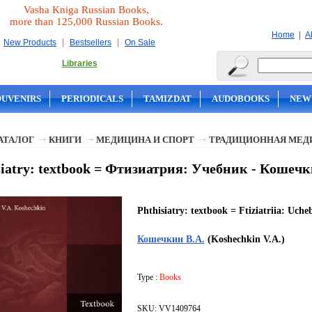
Vasha Kniga Russian Books,
more than 125,000 Russian Books.
|
Home
A
|
|
New Products
Bestsellers
On Sale
Libraries
OUVENIRS
PERIODICALS
TAMIZDAT
AUDOBOOKS
NEW
АТАЛОГ
КНИГИ
МЕДИЦИНА И СПОРТ
ТРАДИЦИОННАЯ МЕД
siatry: textbook = Фтизиатрия: Учебник - Кошечк
Phthisiatry: textbook = Ftiziatriia: Uche
Кошечкин В.А.
(Koshechkin V.A.)
Type :
Books
SKU: VV1409764