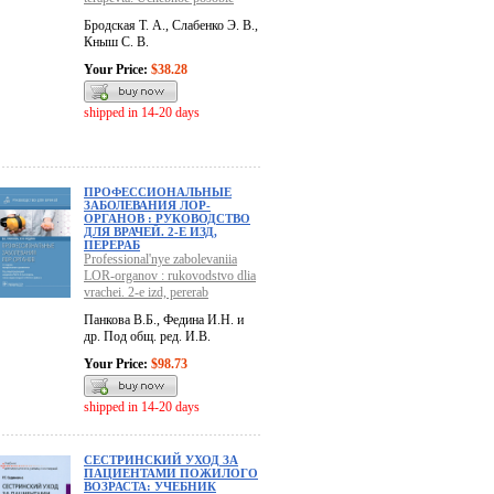
Бродская Т. А., Слабенко Э. В.,
Кныш С. В.
Your Price:
$38.28
shipped in 14-20 days
ПРОФЕССИОНАЛЬНЫЕ
ЗАБОЛЕВАНИЯ ЛОР-
ОРГАНОВ : РУКОВОДСТВО
ДЛЯ ВРАЧЕЙ. 2-Е ИЗД,
ПЕРЕРАБ
Professional'nye zabolevaniia
LOR-organov : rukovodstvo dlia
vrachei. 2-e izd, pererab
Панкова В.Б., Федина И.Н. и
др. Под общ. ред. И.В.
Your Price:
$98.73
shipped in 14-20 days
CЕСТРИНСКИЙ УХОД ЗА
ПАЦИЕНТАМИ ПОЖИЛОГО
ВОЗРАСТА: УЧЕБНИК