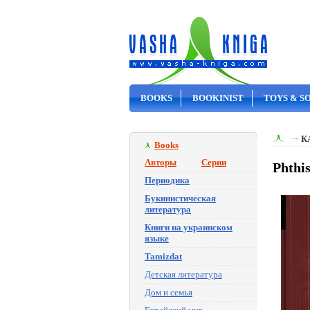
BOOKS
BOOKINIST
TOYS & S
ON SALE
К
Books
Авторы
Серии
Phthi
Периодика
Букинистическая
литература
Книги на украинском
языке
Tamizdat
Детская литература
Дом и семья