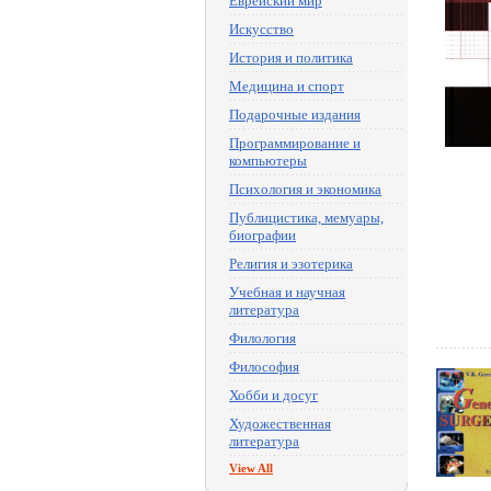
Еврейский мир
Искусство
История и политика
Медицина и спорт
Подарочные издания
Программирование и
компьютеры
Психология и экономика
Публицистика, мемуары,
биографии
Религия и эзотерика
Учебная и научная
литература
Филология
Философия
Хобби и досуг
Художественная
литература
View All