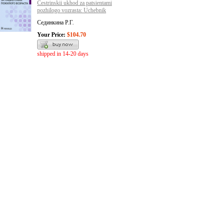
Cestrinskii ukhod za patsientami
pozhilogo vozrasta: Uchebnik
Сединкина Р.Г.
Your Price:
$104.70
shipped in 14-20 days