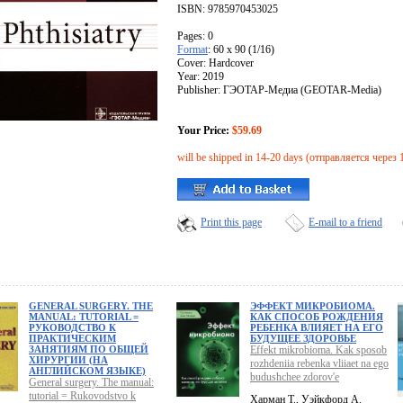
ISBN: 9785970453025
Pages: 0
Format
: 60 x 90 (1/16)
Cover: Hardcover
Year: 2019
Publisher: ГЭОТАР-Медиа (GEOTAR-Media)
Your Price:
$59.69
will be shipped in 14-20 days (отправляется через 
Print this page
E-mail to a friend
GENERAL SURGERY. THE
ЭФФЕКТ МИКРОБИОМА.
MANUAL: TUTORIAL =
КАК СПОСОБ РОЖДЕНИЯ
РУКОВОДСТВО К
РЕБЕНКА ВЛИЯЕТ НА ЕГО
ПРАКТИЧЕСКИМ
БУДУЩЕЕ ЗДОРОВЬЕ
ЗАНЯТИЯМ ПО ОБЩЕЙ
Effekt mikrobioma. Kak sposob
ХИРУРГИИ (НА
rozhdeniia rebenka vliiaet na ego
АНГЛИЙСКОМ ЯЗЫКЕ)
budushchee zdorov'e
General surgery. The manual:
tutorial = Rukovodstvo k
Харман Т., Уэйкфорд А.