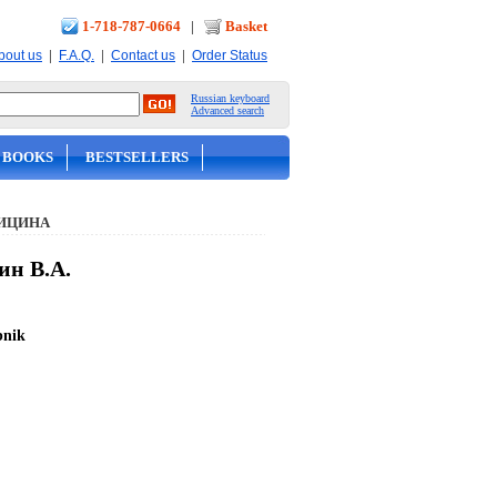
1-718-787-0664
|
Basket
|
|
|
bout us
F.A.Q.
Contact us
Order Status
Russian keyboard
Advanced search
 BOOKS
BESTSELLERS
ИЦИНА
ин В.А.
bnik