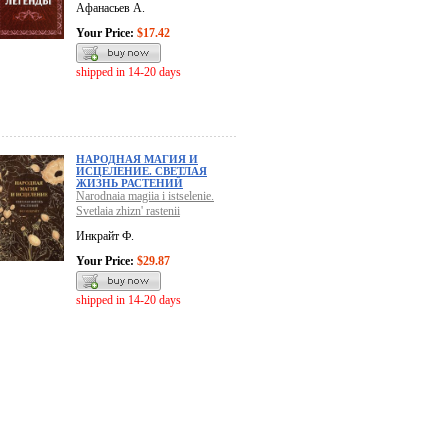
Афанасьев А.
Your Price:
$17.42
shipped in 14-20 days
НАРОДНАЯ МАГИЯ И
ИСЦЕЛЕНИЕ. СВЕТЛАЯ
ЖИЗНЬ РАСТЕНИЙ
Narodnaia magiia i istselenie.
Svetlaia zhizn' rastenii
Инкрайт Ф.
Your Price:
$29.87
shipped in 14-20 days