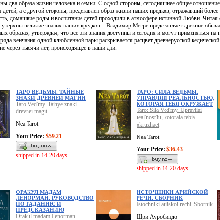
ены два образа жизни человека и семьи. С одной стороны, сегодняшнее общее отношение
 детей, а с другой стороны, представлен образ жизни наших предков, отражавший более 
сть, домашние роды и воспитание детей проходили в атмосфере истинной Любви. Читая с
и утеряны великие знания наших предков…Владимир Мегре представляет древние обычаи
ых образах, утверждая, что все эти знания доступны и сегодня и могут применяться на 
бряда венчания одной влюбленной пары раскрывается расцвет древнерусской ведической
ие через тысячи лет, происходящее в наши дни.
ТАРО ВЕДЬМЫ. ТАЙНЫЕ
ТАРО: СИЛА ВЕДЬМЫ.
ЗНАКИ ДРЕВНЕЙ МАГИИ
УПРАВЛЯЙ РЕАЛЬНОСТЬЮ,
Taro Ved'my. Tainye znaki
КОТОРАЯ ТЕБЯ ОКРУЖАЕТ
Taro: Sila Ved'my. Upravliai
drevnei magii
real'nost'iu, kotoraia tebia
Nea Tarot
okruzhaet
Your Price:
$59.21
Nea Tarot
Your Price:
$36.43
shipped in 14-20 days
shipped in 14-20 days
ОРАКУЛ МАДАМ
ИСТОЧНИКИ АРИЙСКОЙ
ЛЕНОРМАН. РУКОВОДСТВО
РЕЧИ. СБОРНИК
ПО ГАДАНИЮ И
Istochniki ariiskoi rechi. Sbornik
ПРЕДСКАЗАНИЮ
Orakul madam Lenorman.
Шри Ауробиндо