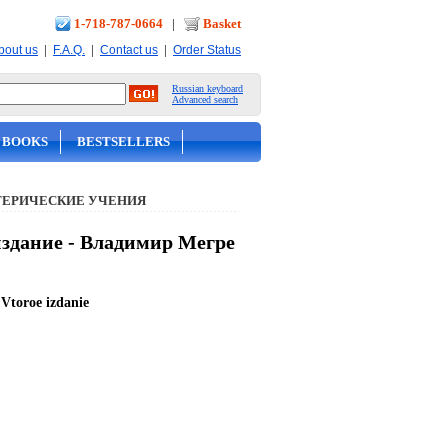
1-718-787-0664
|
Basket
|
|
|
bout us
F.A.Q.
Contact us
Order Status
Russian keyboard
Advanced search
 BOOKS
BESTSELLERS
ТЕРИЧЕСКИЕ УЧЕНИЯ
издание - Владимир Мегре
. Vtoroe izdanie