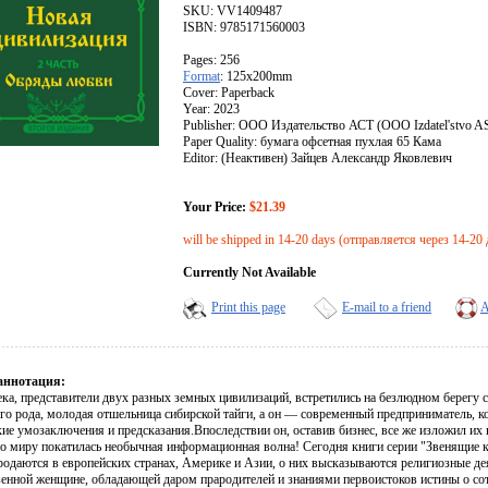
SKU: VV1409487
ISBN: 9785171560003
Pages: 256
Format
: 125x200mm
Cover: Paperback
Year: 2023
Publisher: ООО Издательство АСТ (OOO Izdatel'stvo A
Paper Quality: бумага офсетная пухлая 65 Кама
Editor: (Неактивен) Зайцев Александр Яковлевич
Your Price:
$21.39
will be shipped in 14-20 days (отправляется через 14-20 
Currently Not Available
Print this page
E-mail to a friend
A
аннотация:
ека, представители двух разных земных цивилизаций, встретились на безлюдном берегу
го рода, молодая отшельница сибирской тайги, а он — современный предприниматель, к
ие умозаключения и предсказания.Впоследствии он, оставив бизнес, все же изложил их 
о миру покатилась необычная информационная волна! Сегодня книги серии "Звенящие ке
родаются в европейских странах, Америке и Азии, о них высказываются религиозные дея
енной женщине, обладающей даром прародителей и знаниями первоистоков истины о сот