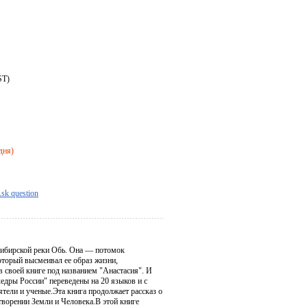
ST)
дня)
sk question
 сибирской реки Обь. Она — потомок
оторый высмеивал ее образ жизни,
в своей книге под названием "Анастасия". И
дры России" переведены на 20 языков и с
тели и ученые.Эта книга продолжает рассказ о
ворении Земли и Человека.В этой книге