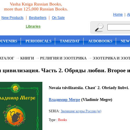
Vasha Kniga Russian Books,
more than 125,000 Russian Books.
|
Home
A
|
|
New Products
Bestsellers
On Sale
Libraries
OUVENIRS
PERIODICALS
TAMIZDAT
AUDOBOOKS
NEW
АТАЛОГ
КНИГИ
РЕЛИГИЯ И ЭЗОТЕРИКА
ЭЗОТЕРИКА И ЭЗО
 цивилизация. Часть 2. Обряды любви. Второе 
Novaia tsivilizatsiia. Chast' 2. Obriady liubvi
Владимир Мегре
(Vladimir Megre)
SERIA:
Звенящие кедры России (м)
Type :
Books