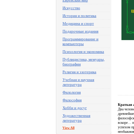
Еврейский мир
Искусство
История и политика
Медицина и спорт
Подарочные издания
Программирование и
компьютеры
Психология и экономика
Публицистика, мемуары,
биографии
Религия и эзотерика
Учебная и научная
литература
Филология
Философия
Краткая 
Хобби и досуг
Два челов
древнейше
Художественная
философск
литература
вскоре… п
успехом п
View All
необыкнов