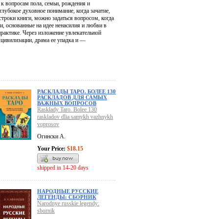
 к вопросам пола, семьи, рождения и
глубокое духовное понимание, когда зачатие,
троки книги, можно задаться вопросом, когда
, основанные на идее ненасилия и любви в
практике. Через изложение увлекательной
 цивилизации, драма ее упадка и —
РАСКЛАДЫ ТАРО. БОЛЕЕ 130
РАСКЛАДОВ ДЛЯ САМЫХ
ВАЖНЫХ ВОПРОСОВ
Rasklady Taro. Bolee 130
raskladov dlia samykh vazhnykh
voprosov
Огински А.
Your Price:
$18.15
shipped in 14-20 days
НАРОДНЫЕ РУССКИЕ
ЛЕГЕНДЫ: СБОРНИК
Narodnye russkie legendy:
sbornik