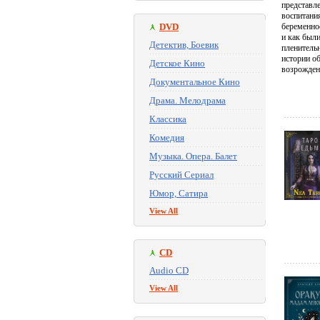
представл
воспитания
DVD
беременно
и как был
Детектив, Боевик
пленительн
истории о
Детское Кино
возрожден
Документальное Кино
Драма. Мелодрама
Классика
Комедия
Музыка. Опера. Балет
Русский Сериал
Юмор, Сатира
View All
CD
Audio CD
View All