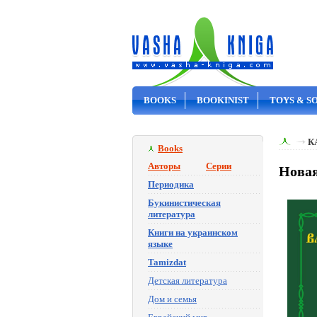
BOOKS
BOOKINIST
TOYS & S
ON SALE
К
Books
Авторы
Серии
Новая
Периодика
Букинистическая
литература
Книги на украинском
языке
Tamizdat
Детская литература
Дом и семья