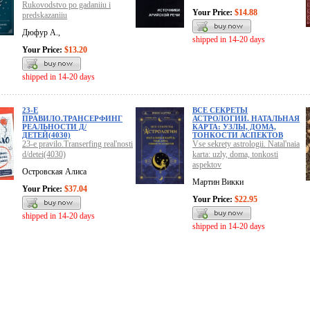
Rukovodstvo po gadaniiu i
Your Price:
$14.88
predskazaniiu
Дюфур А.,
shipped in 14-20 days
Your Price:
$13.20
shipped in 14-20 days
23-Е
ВСЕ СЕКРЕТЫ
ПРАВИЛО.ТРАНСЕРФИНГ
АСТРОЛОГИИ. НАТАЛЬНАЯ
РЕАЛЬНОСТИ Д/
КАРТА: УЗЛЫ, ДОМА,
ДЕТЕЙ(4030)
ТОНКОСТИ АСПЕКТОВ
23-e pravilo.Transerfing real'nosti
Vse sekrety astrologii. Natal'naia
d/detei(4030)
karta: uzly, doma, tonkosti
aspektov
Островская Алиса
Мартин Викки
Your Price:
$37.04
Your Price:
$22.95
shipped in 14-20 days
shipped in 14-20 days