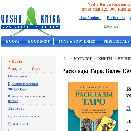
Vasha Kniga Russian B
more than 125,000 Russia
|
|
New Products
Bestsellers
Libraries
BOOKS
BOOKINIST
TOYS & SOUVENIRS
PERIODICALS
ON SALE
КАТАЛОГ
КНИГИ
РЕЛИГ
Books
Авторы
Серии
Расклады Таро. Более 13
Периодика
Букинистическая
R
литература
v
Книги на украинском
языке
О
Tamizdat
Детская литература
S
Дом и семья