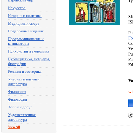
Еврейский мир
Ty
Искусство
История и политика
S
IS
Медицина и спорт
Подарочные издания
Pa
Fo
Программирование и
Co
компьютеры
Ye
Психология и экономика
Pu
Публицистика, мемуары,
Pa
биографии
Ed
Религия и эзотерика
Учебная и научная
Yo
литература
wi
Филология
Философия
Хобби и досуг
Художественная
литература
View All