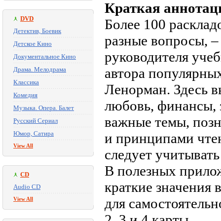
Краткая аннотац
DVD
Более 100 расклад
Детектив, Боевик
разные вопросы, –
Детское Кино
руководителя уче
Документальное Кино
автора популярных
Драма. Мелодрама
Классика
Ленорман. Здесь в
Комедия
любовь, финансы, 
Музыка. Опера. Балет
важные темы, позн
Русский Сериал
Юмор, Сатира
и принципами чтен
View All
следует учитывать
В полезных прилож
CD
краткие значения 
Audio CD
для самостоятельн
View All
2, 3 и 4 карты.