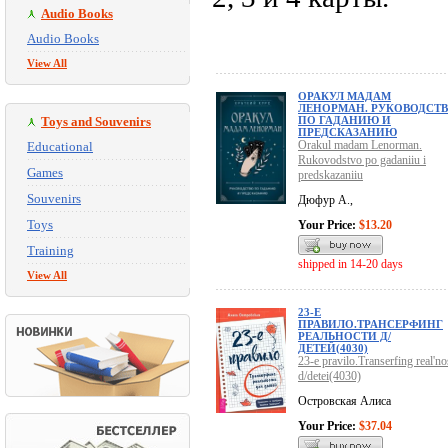
Audio Books
Audio Books
View All
ОРАКУЛ МАДАМ
ЛЕНОРМАН. РУКОВОДСТ
Toys and Souvenirs
ПО ГАДАНИЮ И
ПРЕДСКАЗАНИЮ
Orakul madam Lenorman.
Educational
Rukovodstvo po gadaniiu i
Games
predskazaniiu
Souvenirs
Дюфур А.,
Toys
Your Price:
$13.20
Training
shipped in 14-20 days
View All
23-Е
ПРАВИЛО.ТРАНСЕРФИНГ
РЕАЛЬНОСТИ Д/
ДЕТЕЙ(4030)
23-e pravilo.Transerfing real'no
d/detei(4030)
Островская Алиса
Your Price:
$37.04