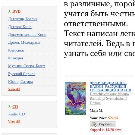
в различные, поро
учатся быть чест
DVD
Детектив, Боевик
ответственными.
Детское Кино
Текст написан лег
Документальное Кино
читателей. Ведь в
Драма. Мелодрама
Классика
узнать себя или с
Комедия
Музыка. Опера. Балет
Русский Сериал
Юмор, Сатира
ДЕВОЧКИ-ДРАКОНЫ.
НАОМИ- РАДУЖНЫЙ
View All
СВЕРКАЮЩИЙ ДРАКОН
Devochki-drakony. Naomi-
Raduzhnyi Sverkaiushchii
Drakon
CD
Мара М.
Audio CD
Your Price:
$22.95
View All
shipped in 14-20 days