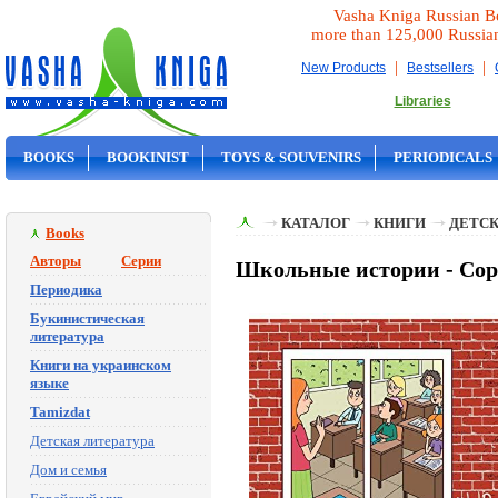
Vasha Kniga Russian B
more than 125,000 Russia
|
|
New Products
Bestsellers
Libraries
BOOKS
BOOKINIST
TOYS & SOUVENIRS
PERIODICALS
ON SALE
КАТАЛОГ
КНИГИ
ДЕТСК
Books
Авторы
Серии
Школьные истории - Сор
Периодика
Букинистическая
литература
Книги на украинском
языке
Tamizdat
Детская литература
Дом и семья