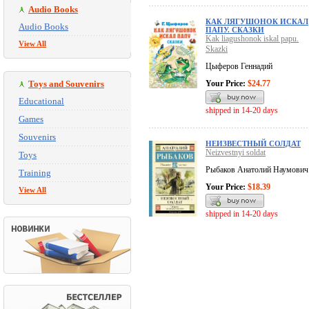
Audio Books
КАК ЛЯГУШОНОК ИСКАЛ
Audio Books
ПАПУ. СКАЗКИ
Kak liagushonok iskal papu.
View All
Skazki
Цыферов Геннадий
Toys and Souvenirs
Your Price:
$24.77
Educational
shipped in 14-20 days
Games
Souvenirs
НЕИЗВЕСТНЫЙ СОЛДАТ
Neizvestnyi soldat
Toys
Рыбаков Анатолий Наумович
Training
Your Price:
$18.39
View All
shipped in 14-20 days