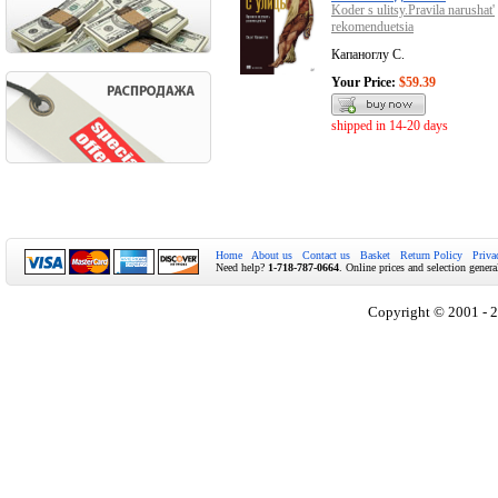
Koder s ulitsy.Pravila narushat'
rekomenduetsia
Капаноглу С.
Your Price:
$59.39
shipped in 14-20 days
Home
About us
Contact us
Basket
Return Policy
Priva
Need help?
1-718-787-0664
. Online prices and selection genera
Copyright © 2001 - 2