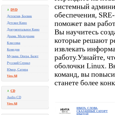
системный админи
DVD
обеспечения, SRE-
Детектив, Боевик
поможет вам работ
Детское Кино
Документальное Кино
Вы научитесь созд
Драма. Мелодрама
которые решают ре
Классика
извлекать информа
Комедия
работу.Узнайте, ч
Музыка. Опера. Балет
Русский Сериал
оболочки Linux. В
Юмор, Сатира
команд, вы повыси
View All
станете более ко
CD
Audio CD
View All
ИВАТА. СЛОВА,
СКАЗАННЫЕ САТОРУ
ИВАТОЙ