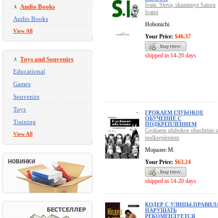
Ivata. Slova, skazannye Satoru
Audio Books
Ivatoi
Audio Books
Hobonichi
View All
Your Price:
$46.37
shipped in 14-20 days
Toys and Souvenirs
Educational
Games
Souvenirs
Toys
ГРОКАЕМ ГЛУБОКОЕ
ОБУЧЕНИЕ С
Training
ПОДКРЕПЛЕНИЕМ
Grokaem glubokoe obuchenie s
View All
podkrepleniem
Моралес М.
Your Price:
$63.24
shipped in 14-20 days
КОДЕР С УЛИЦЫ.ПРАВИЛ
НАРУШАТЬ
РЕКОМЕНДУЕТСЯ