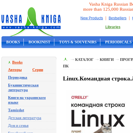
Vasha Kniga Russian B
more than 125,000 Russia
|
|
New Products
Bestsellers
Libraries
BOOKS
BOOKINIST
TOYS & SOUVENIRS
PERIODICALS
ON SALE
КАТАЛОГ
КНИГИ
ПРОГ
Books
ПК
Авторы
Серии
Периодика
Linux.Командная строка.
Букинистическая
литература
Книги на украинском
языке
Tamizdat
Детская литература
Дом и семья