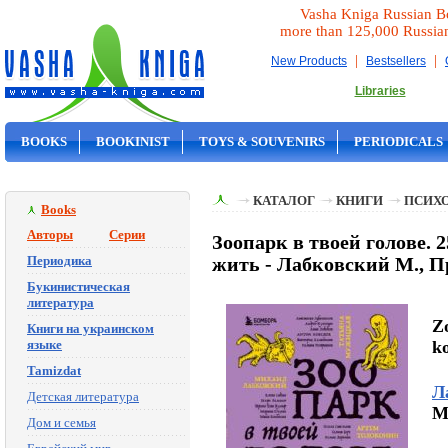
Vasha Kniga Russian B
more than 125,000 Russia
|
|
New Products
Bestsellers
Libraries
BOOKS
BOOKINIST
TOYS & SOUVENIRS
PERIODICALS
ON SALE
КАТАЛОГ
КНИГИ
ПСИХ
Books
Авторы
Серии
Зоопарк в твоей голове.
Периодика
жить - Лабковский М., П
Букинистическая
литература
Zo
Книги на украинском
языке
k
Tamizdat
Л
Детская литература
M
Дом и семья