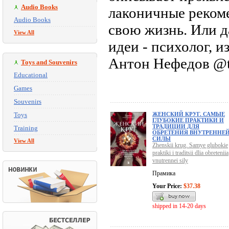
Audio Books
лаконичные рекоме
Audio Books
свою жизнь. Или д
View All
идеи - психолог, и
Антон Нефедов @t
Toys and Souvenirs
Educational
Games
Souvenirs
Toys
ЖЕНСКИЙ КРУГ. САМЫЕ
ГЛУБОКИЕ ПРАКТИКИ И
ТРАДИЦИИ ДЛЯ
Training
ОБРЕТЕНИЯ ВНУТРЕННЕ
СИЛЫ
View All
Zhenskii krug. Samye glubokie
praktiki i traditsii dlia obreteniia
vnutrennei sily
Прамика
Your Price:
$37.38
shipped in 14-20 days