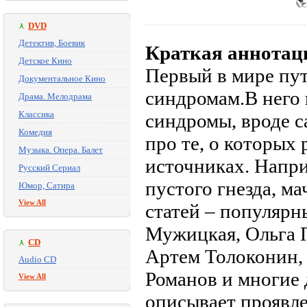
DVD
Детектив, Боевик
Краткая аннотац
Детское Кино
Первый в мире пу
Документальное Кино
синдромам.В него 
Драма. Мелодрама
Классика
синдромы, вроде са
Комедия
про те, о которых
Музыка. Опера. Балет
источниках. Напри
Русский Сериал
пустого гнезда, м
Юмор, Сатира
View All
статей – популярн
Мужицкая, Ольга 
CD
Артем Толоконин,
Audio CD
Романов и многие 
View All
описывает проявле