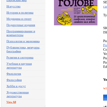
Еврейский мир
S
са
Искусство
История и политика
Ty
Медицина и спорт
Подарочные издания
S
Программирование и
IS
компьютеры
Pa
Психология и экономика
Fo
Публицистика, мемуары,
Co
биографии
Ye
Религия и эзотерика
Pu
Pa
Учебная и научная
Ed
литература
Филология
Yo
Философия
Хобби и досуг
wi
Художественная
литература
View All