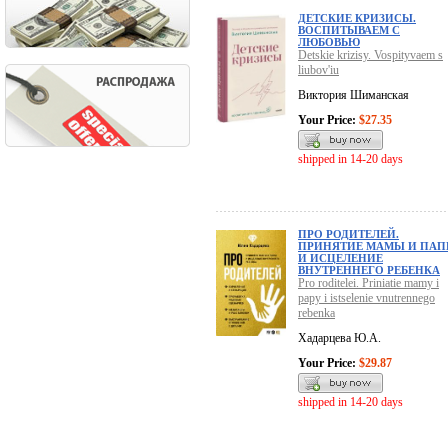
ДЕТСКИЕ КРИЗИСЫ.
ВОСПИТЫВАЕМ С
ЛЮБОВЬЮ
Detskie krizisy. Vospityvaem s
liubov'iu
Виктория Шиманская
Your Price:
$27.35
shipped in 14-20 days
ПРО РОДИТЕЛЕЙ.
ПРИНЯТИЕ МАМЫ И ПА
И ИСЦЕЛЕНИЕ
ВНУТРЕННЕГО РЕБЕНКА
Pro roditelei. Priniatie mamy i
papy i istselenie vnutrennego
rebenka
Хадарцева Ю.А.
Your Price:
$29.87
shipped in 14-20 days