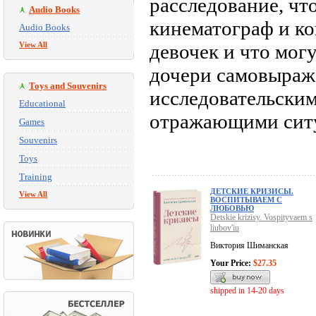
расследование, чт
Audio Books
кинематограф и к
Audio Books
View All
девочек и что мог
дочери самовыраж
Toys and Souvenirs
исследовательски
Educational
отражающими ситу
Games
Souvenirs
Toys
Training
ДЕТСКИЕ КРИЗИСЫ.
View All
ВОСПИТЫВАЕМ С
ЛЮБОВЬЮ
Detskie krizisy. Vospityvaem s
liubov'iu
Виктория Шиманская
Your Price:
$27.35
shipped in 14-20 days