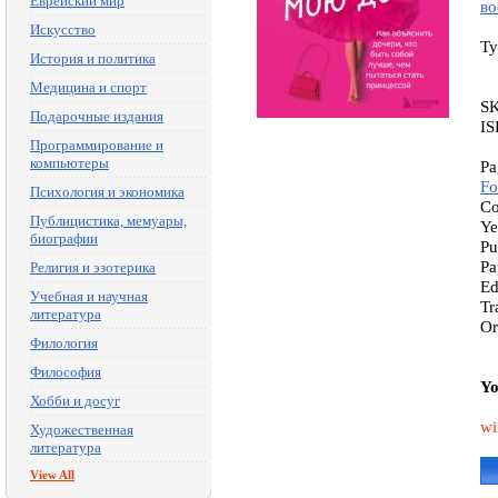
Еврейский мир
во
Искусство
Ty
История и политика
Медицина и спорт
S
Подарочные издания
IS
Программирование и
компьютеры
Pa
Fo
Психология и экономика
Co
Публицистика, мемуары,
Ye
биографии
Pu
Pa
Религия и эзотерика
Ed
Учебная и научная
Tr
литература
Or
Филология
Философия
Yo
Хобби и досуг
wi
Художественная
литература
View All