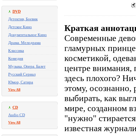
DVD
Детектив, Боевик
Краткая аннотац
Детское Кино
Документальное Кино
Современные девоч
Драма. Мелодрама
гламурных принцес
Классика
косметикой, одева
Комедия
центре внимания, 
Музыка. Опера. Балет
Русский Сериал
здесь плохого? Ни
Юмор, Сатира
этому, осознанно,
View All
выбирать, как выгл
мире, созданном в
CD
Audio CD
"нужно" стирается
View All
известная журнали