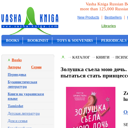
Vasha Kniga Russian B
more than 125,000 Russia
|
|
New Products
Bestsellers
Libraries
BOOKS
BOOKINIST
TOYS & SOUVENIRS
PERIODICALS
ON SALE
КАТАЛОГ
КНИГИ
ПСИХ
Books
Авторы
Серии
Золушка съела мою дочь.
Периодика
пытаться стать принцесс
Букинистическая
литература
Zo
Книги на украинском
языке
lu
Tamizdat
О
Детская литература
Дом и семья
S