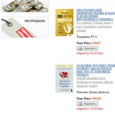
ПРО РОДИТЕЛЕЙ.
ПРИНЯТИЕ МАМЫ И ПА
И ИСЦЕЛЕНИЕ
ВНУТРЕННЕГО РЕБЕНКА
Pro roditelei. Priniatie mamy i
papy i istselenie vnutrennego
rebenka
Хадарцева Ю.А.
Your Price:
$29.87
shipped in 14-20 days
ОСКОЛКИ ДЕТСКИХ ТРАВ
ПОЧЕМУ МЫ БОЛЕЕМ И
КАК ЭТО ОСТАНОВИТЬ
(ПОКЕТ)
Oskolki detskikh travm.
Pochemu my boleem i kak eto
ostanovit' (poket)
Наказава Донна Джексон
Your Price:
$16.84
shipped in 14-20 days