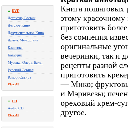
Книга пошаговых р
DVD
этому красочному 
Детектив, Боевик
приготовить боле
Детское Кино
Документальное Кино
без сомнения изве
Драма. Мелодрама
оригинальные уго
Классика
вечеринки, так и д
Комедия
Музыка. Опера. Балет
рецепты разной сл
Русский Сериал
приготовить креке
Юмор, Сатира
— Мико; фруктовы
View All
и Мэривезы; печен
ореховый крем-су
CD
Audio CD
другое.
View All