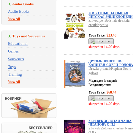
Audio Books
Audio Books
ЖИВОТНЫЕ. БОЛЬШАЯ
ДЕТСКАЯ ЭНЦИКЛОПЕДИ
View All
Zhivotnye. Bol'shaia detskaia
entsiklopediia
Your Price:
$23.48
Toys and Souvenirs
Educational
shipped in 14-20 days
Games
Souvenirs
ДРУЗЬЯ-ПРИЯТЕЛИ/
КАПИТАН СОВРИ-ГОЛОВА
Toys
Druz'ia-priiateli/Kapitan Sovri-
golova
Training
Медведев Валерий
View All
Владимирович
Your Price:
$68.44
shipped in 14-20 days
21-Й ВЕК ЗОЛОТАЯ ЧАША
(ИВАНОВА О.П.)
21-i vek Zolotaia chasha (Ivan
O.P.)