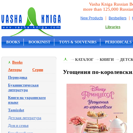
Vasha Kniga Russian B
more than 125,000 Russia
|
|
New Products
Bestsellers
Libraries
BOOKS
BOOKINIST
TOYS & SOUVENIRS
PERIODICALS
ON SALE
КАТАЛОГ
КНИГИ
ДЕТСК
Books
Авторы
Серии
Угощения по-королевски. 
Периодика
Букинистическая
литература
Книги на украинском
языке
Tamizdat
Детская литература
Дом и семья