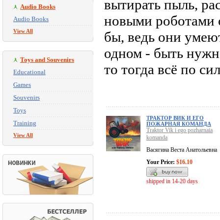
вытирать пыль, ра
Audio Books
новыми роботами 
Audio Books
View All
бы, ведь они умею
одном - быть нужно
Toys and Souvenirs
то тогда всё по сил
Educational
Games
Souvenirs
Toys
ТРАКТОР ВИК И ЕГО
Training
ПОЖАРНАЯ КОМАНДА
Traktor Vik i ego pozharnaia
View All
komanda
Васягина Веста Анатольевна
Your Price:
$16.10
shipped in 14-20 days