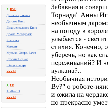
Забавная и соверш
DVD
Торнада" Анны Иг
Детектив, Боевик
необычным даром:
Детское Кино
Документальное Кино
на погоду в корол
Драма. Мелодрама
улыбается - светит
Классика
стихия. Конечно, 
Комедия
уберечь, но как с
Музыка. Опера. Балет
Русский Сериал
переживаний? И че
Юмор, Сатира
вулкана?..
View All
Необычная история
Ву?" о роботе-нян
CD
Audio CD
и ожила на чердак
View All
но прекрасно умеет