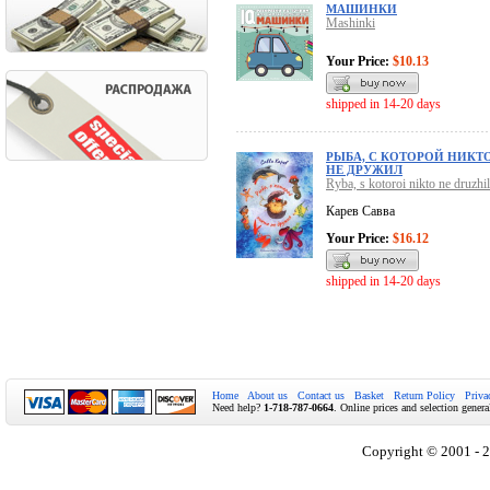
МАШИНКИ
Mashinki
Your Price:
$10.13
shipped in 14-20 days
РЫБА, С КОТОРОЙ НИКТ
НЕ ДРУЖИЛ
Ryba, s kotoroi nikto ne druzhil
Карев Савва
Your Price:
$16.12
shipped in 14-20 days
Home
About us
Contact us
Basket
Return Policy
Priva
Need help?
1-718-787-0664
. Online prices and selection genera
Copyright © 2001 - 2