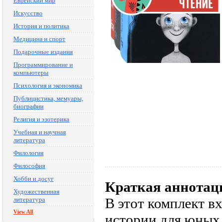
Еврейский мир
Искусство
История и политика
Медицина и спорт
Подарочные издания
Программирование и
компьютеры
Психология и экономика
Публицистика, мемуары,
биографии
Религия и эзотерика
Учебная и научная
литература
Филология
Философия
Хобби и досуг
Краткая аннотац
Художественная
В этот комплект в
литература
View All
истории для юных 