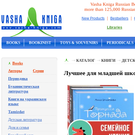
Vasha Kniga Russian B
more than 125,000 Russia
|
|
New Products
Bestsellers
Libraries
BOOKS
BOOKINIST
TOYS & SOUVENIRS
PERIODICALS
ON SALE
КАТАЛОГ
КНИГИ
ДЕТСК
Books
Авторы
Серии
Лучшее для младшей шко
Периодика
Букинистическая
литература
Книги на украинском
языке
Tamizdat
Детская литература
Дом и семья