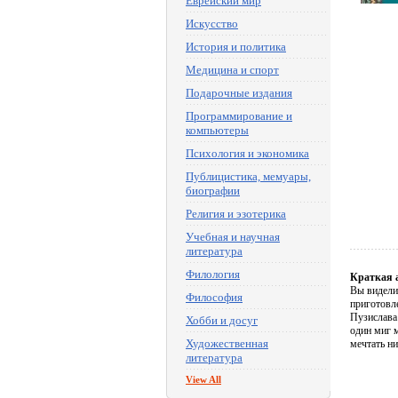
Еврейский мир
Искусство
История и политика
Медицина и спорт
Подарочные издания
Программирование и
компьютеры
Психология и экономика
Публицистика, мемуары,
биографии
Религия и эзотерика
Учебная и научная
литература
Филология
Краткая 
Вы видели
Философия
приготовл
Пузислава 
Хобби и досуг
один миг м
Художественная
мечтать ни 
литература
View All