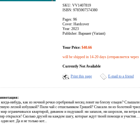
SKU: VV1407819
ISBN: 9785907574380
Pages: 96
Cover: Hardcover
Year: 2023
Publisher: Вариант (Variant)
Your Price:
$40.66
will be shipped in 14-20 days (отправляется через
Currently Not Available
Print this page
E-mail to a friend
аннотация:
 когда-нибудь, как из ночной речки серебряный месяц ловит на блесну ельцов? Слышали
енную лесной избушкой? Пили чай с отшельником Гришей? Спасали ли из болотной тряс
мир ограничивался квартирой, диваном и подушкой: ни запахов, ни шорохов, ни ветра в в
ир открылся! Сколько друзей на каждом шагу, которые ждут твоей помощи и участия....
один кот. Да и не только кот...