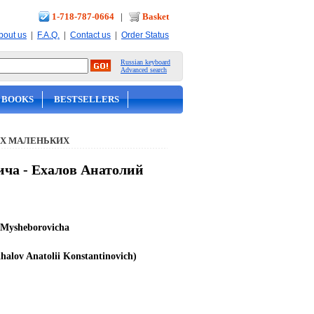
1-718-787-0664
|
Basket
|
|
|
bout us
F.A.Q.
Contact us
Order Status
Russian keyboard
Advanced search
 BOOKS
BESTSELLERS
Х МАЛЕНЬКИХ
а - Ехалов Анатолий
 Mysheborovicha
halov Anatolii Konstantinovich)