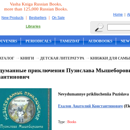
Vasha Kniga Russian Books,
more than 125,000 Russian Books.
|
Home
A
|
|
New Products
Bestsellers
On Sale
Libraries
OUVENIRS
PERIODICALS
TAMIZDAT
AUDOBOOKS
NEW
АТАЛОГ
КНИГИ
ДЕТСКАЯ ЛИТЕРАТУРА
КНИЖКИ ДЛЯ САМЫ
думанные приключения Пузислава Мышеборович
тантинович
Nevydumannye prikliucheniia Puzislava
Ехалов Анатолий Константинович
(Ek
Type :
Books