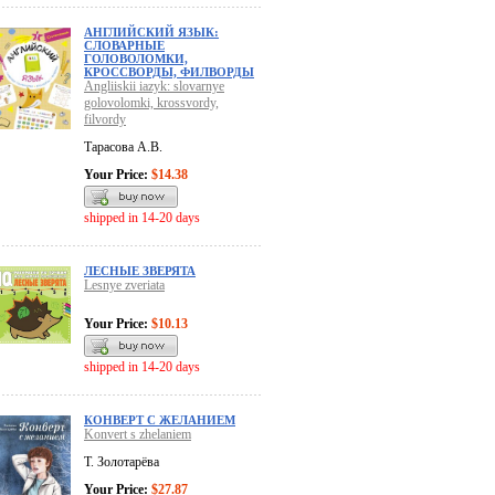
АНГЛИЙСКИЙ ЯЗЫК:
СЛОВАРНЫЕ
ГОЛОВОЛОМКИ,
КРОССВОРДЫ, ФИЛВОРДЫ
Angliiskii iazyk: slovarnye
golovolomki, krossvordy,
filvordy
Тарасова А.В.
Your Price:
$14.38
shipped in 14-20 days
ЛЕСНЫЕ ЗВЕРЯТА
Lesnye zveriata
Your Price:
$10.13
shipped in 14-20 days
КОНВЕРТ С ЖЕЛАНИЕМ
Konvert s zhelaniem
Т. Золотарёва
Your Price:
$27.87