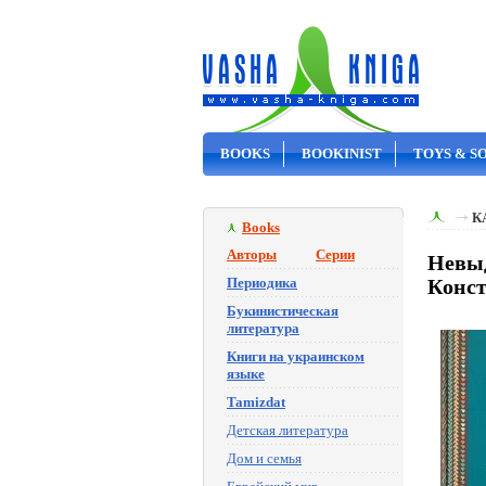
BOOKS
BOOKINIST
TOYS & S
ON SALE
К
Books
Авторы
Серии
Невы
Периодика
Конс
Букинистическая
литература
Книги на украинском
языке
Tamizdat
Детская литература
Дом и семья