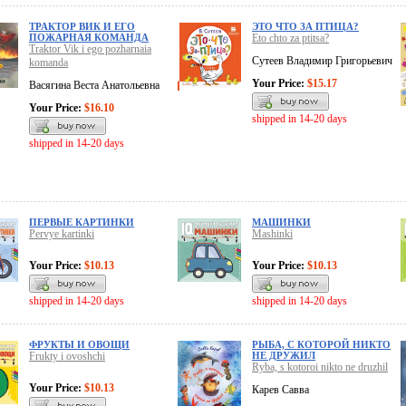
ТРАКТОР ВИК И ЕГО
ЭТО ЧТО ЗА ПТИЦА?
ПОЖАРНАЯ КОМАНДА
Eto chto za ptitsa?
Traktor Vik i ego pozharnaia
Сутеев Владимир Григорьевич
komanda
Your Price:
$15.17
Васягина Веста Анатольевна
Your Price:
$16.10
shipped in 14-20 days
shipped in 14-20 days
ПЕРВЫЕ КАРТИНКИ
МАШИНКИ
Pervye kartinki
Mashinki
Your Price:
$10.13
Your Price:
$10.13
shipped in 14-20 days
shipped in 14-20 days
ФРУКТЫ И ОВОЩИ
РЫБА, С КОТОРОЙ НИКТО
Frukty i ovoshchi
НЕ ДРУЖИЛ
Ryba, s kotoroi nikto ne druzhil
Your Price:
$10.13
Карев Савва