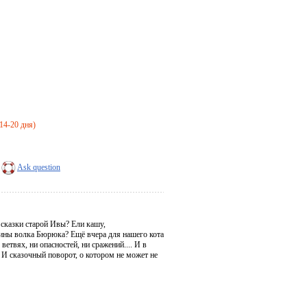
 14-20 дня)
Ask question
 сказки старой Ивы? Ели кашу,
ины волка Бюрюка? Ещё вчера для нашего кота
етвях, ни опасностей, ни сражений.... И в
 И сказочный поворот, о котором не может не