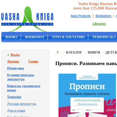
Vasha Kniga Russian B
more than 125,000 Russia
|
|
New Products
Bestsellers
Libraries
BOOKS
BOOKINIST
TOYS & SOUVENIRS
PERIODICALS
ON SALE
КАТАЛОГ
КНИГИ
ДЕТСК
Books
Авторы
Серии
Прописи. Развиваем нав
Периодика
Букинистическая
литература
Книги на украинском
языке
Tamizdat
Детская литература
Дом и семья