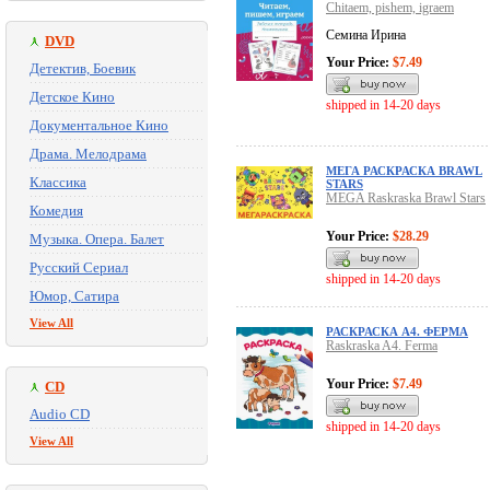
Chitaem, pishem, igraem
Семина Ирина
DVD
Your Price:
$7.49
Детектив, Боевик
Детское Кино
shipped in 14-20 days
Документальное Кино
Драма. Мелодрама
МЕГА РАСКРАСКА BRAWL
Классика
STARS
MEGA Raskraska Brawl Stars
Комедия
Your Price:
$28.29
Музыка. Опера. Балет
Русский Сериал
shipped in 14-20 days
Юмор, Сатира
View All
РАСКРАСКА А4. ФЕРМА
Raskraska A4. Ferma
Your Price:
$7.49
CD
Audio CD
shipped in 14-20 days
View All