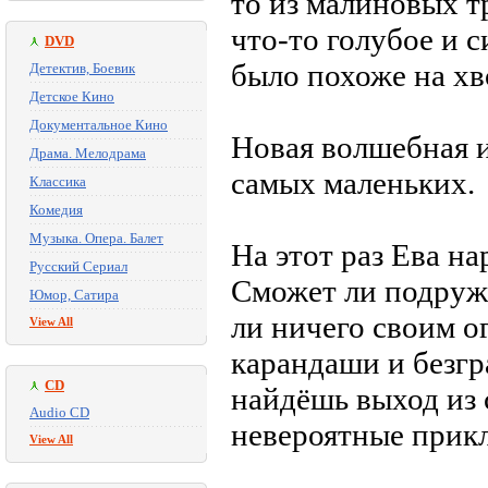
то из малиновых т
что-то голубое и с
DVD
было похоже на х
Детектив, Боевик
Детское Кино
Документальное Кино
Новая волшебная и
Драма. Мелодрама
самых маленьких.
Классика
Комедия
Музыка. Опера. Балет
На этот раз Ева н
Русский Сериал
Сможет ли подруж
Юмор, Сатира
ли ничего своим о
View All
карандаши и безгр
CD
найдёшь выход из
Audio CD
невероятные прик
View All