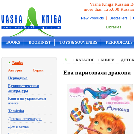
Vasha Kniga Russian B
more than 125,000 Russia
|
|
New Products
Bestsellers
Libraries
BOOKS
BOOKINIST
TOYS & SOUVENIRS
PERIODICALS
ON SALE
КАТАЛОГ
КНИГИ
ДЕТСК
Books
Авторы
Серии
Ева нарисовала дракона -
Периодика
Букинистическая
литература
Книги на украинском
языке
Tamizdat
Детская литература
Дом и семья