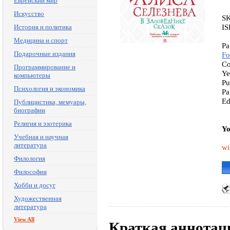
Еврейский мир
Искусство
S
IS
История и политика
Медицина и спорт
Pa
Подарочные издания
Fo
Co
Программирование и
Ye
компьютеры
Pu
Психология и экономика
Pa
Ed
Публицистика, мемуары,
биографии
Религия и эзотерика
Yo
Учебная и научная
литература
wi
Филология
Философия
Хобби и досуг
Художественная
литература
View All
Краткая аннотац