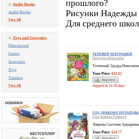
прошлого?
Audio Books
Рисунки Надежды 
Audio Books
View All
Для среднего школ
Toys and Souvenirs
Educational
Games
ДЕРЕВНЯ ЧЕБУРАШЕЙ
Derevnia cheburashei
Souvenirs
Успенский Эдуард Николаев
Toys
Your Price:
$32.42
Training
View All
shipped in 14-20 days
ГОД ДРАКОНА ПОТАПОВА
God drakona Potapova
Лаврова Светлана Аркадьевн
Your Price:
$24.77