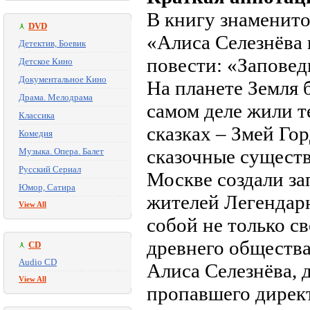
В книгу знаменито
DVD
«Алиса Селезнёва 
Детектив, Боевик
повести: «Заповед
Детское Кино
Документальное Кино
На планете Земля б
Драма. Мелодрама
самом деле жили те
Классика
сказках – Змей Гор
Комедия
сказочные существ
Музыка. Опера. Балет
Русский Сериал
Москве создали за
Юмор, Сатира
жителей Легендар
View All
собой не только с
древнего общества 
CD
Audio CD
Алиса Селезнёва, д
View All
пропавшего директ