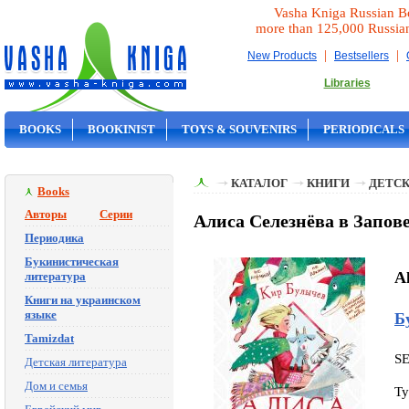
Vasha Kniga Russian B
more than 125,000 Russia
|
|
New Products
Bestsellers
Libraries
BOOKS
BOOKINIST
TOYS & SOUVENIRS
PERIODICALS
ON SALE
КАТАЛОГ
КНИГИ
ДЕТСК
Books
Авторы
Серии
Алиса Селезнёва в Запов
Периодика
Букинистическая
A
литература
Книги на украинском
языке
Б
Tamizdat
S
Детская литература
Дом и семья
Ty