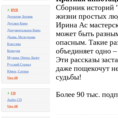
Сборник историй "
DVD
жизни простых лю
Детектив, Боевик
Ирина Ас мастерск
Детское Кино
Документальное Кино
может быть разным
Драма. Мелодрама
опасным. Такие ра
Классика
объединяет одно –
Комедия
Эти рассказы заста
Музыка. Опера. Балет
Русский Сериал
даже пощекочут не
Юмор, Сатира
судьбы!
View All
Более 90 тыс. под
CD
Audio CD
View All