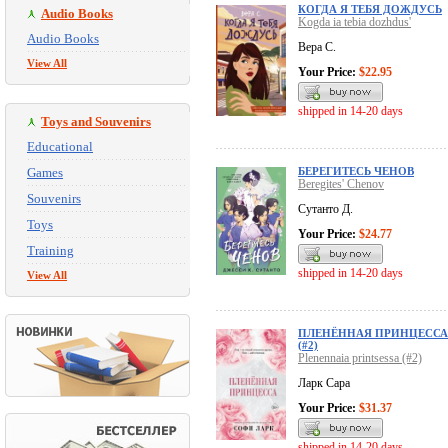
КОГДА Я ТЕБЯ ДОЖДУСЬ
Audio Books
Kogda ia tebia dozhdus'
Audio Books
Вера С.
View All
Your Price:
$22.95
shipped in 14-20 days
Toys and Souvenirs
Educational
Games
БЕРЕГИТЕСЬ ЧЕНОВ
Beregites' Chenov
Souvenirs
Сутанто Д.
Toys
Your Price:
$24.77
Training
shipped in 14-20 days
View All
ПЛЕНЁННАЯ ПРИНЦЕССА
(#2)
Plenennaia printsessa (#2)
Ларк Сара
Your Price:
$31.37
shipped in 14-20 days