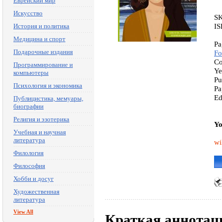
Еврейский мир
Искусство
S
IS
История и политика
Медицина и спорт
Pa
Подарочные издания
Fo
Co
Программирование и
Ye
компьютеры
Pu
Психология и экономика
Pa
Ed
Публицистика, мемуары,
биографии
Религия и эзотерика
Yo
Учебная и научная
литература
wi
Филология
Философия
Хобби и досуг
Художественная
литература
View All
Краткая аннотац