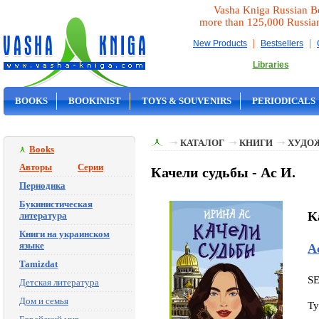
Vasha Kniga Russian B
more than 125,000 Russia
|
|
New Products
Bestsellers
Libraries
BOOKS
BOOKINIST
TOYS & SOUVENIRS
PERIODICALS
ON SALE
КАТАЛОГ
КНИГИ
ХУДО
Books
Авторы
Серии
Качели судьбы - Ас И.
Периодика
Букинистическая
K
литература
Книги на украинском
языке
А
Tamizdat
S
Детская литература
Дом и семья
Ty