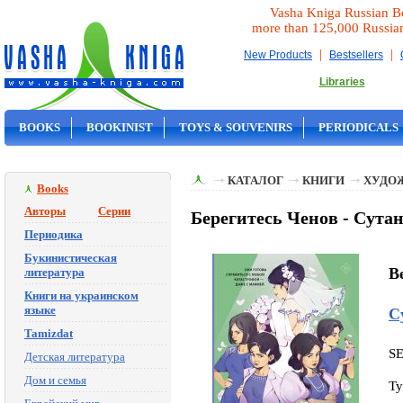
Vasha Kniga Russian B
more than 125,000 Russia
|
|
New Products
Bestsellers
Libraries
BOOKS
BOOKINIST
TOYS & SOUVENIRS
PERIODICALS
ON SALE
КАТАЛОГ
КНИГИ
ХУДО
Books
Авторы
Серии
Берегитесь Ченов - Сутан
Периодика
Букинистическая
B
литература
Книги на украинском
языке
С
Tamizdat
S
Детская литература
Дом и семья
Ty