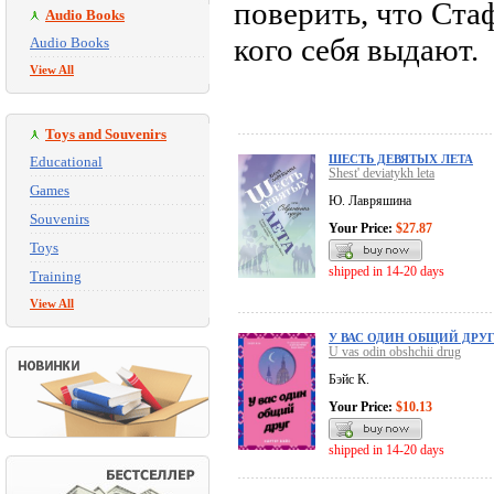
поверить, что Стаф
Audio Books
кого себя выдают.
Audio Books
View All
Toys and Souvenirs
ШЕСТЬ ДЕВЯТЫХ ЛЕТА
Educational
Shest' deviatykh leta
Games
Ю. Лавряшина
Souvenirs
Your Price:
$27.87
Toys
shipped in 14-20 days
Training
View All
У ВАС ОДИН ОБЩИЙ ДРУ
U vas odin obshchii drug
Бэйс К.
Your Price:
$10.13
shipped in 14-20 days