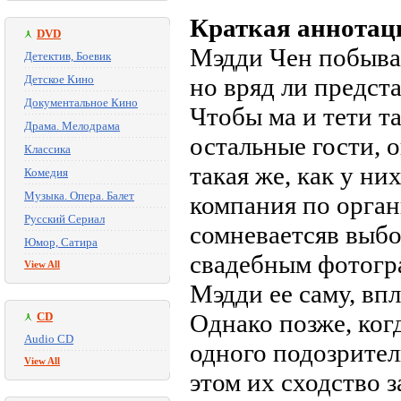
Краткая аннотац
DVD
Мэдди Чен побывал
Детектив, Боевик
Детское Кино
но вряд ли предста
Документальное Кино
Чтобы ма и тети т
Драма. Мелодрама
остальные гости, 
Классика
такая же, как у н
Комедия
Музыка. Опера. Балет
компания по орга
Русский Сериал
сомневаетсяв выбо
Юмор, Сатира
свадебным фотогр
View All
Мэдди ее саму, вп
Однако позже, ког
CD
Audio CD
одного подозритель
View All
этом их сходство 