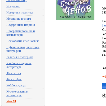
Еврейский мир
Искусство
S
IS
История и политика
Медицина и спорт
Pa
Подарочные издания
Fo
Co
Программирование и
Ye
компьютеры
Pu
Психология и экономика
Pa
Ed
Публицистика, мемуары,
Tr
биографии
O
Религия и эзотерика
Учебная и научная
литература
Yo
Филология
wi
Философия
Хобби и досуг
Художественная
литература
View All