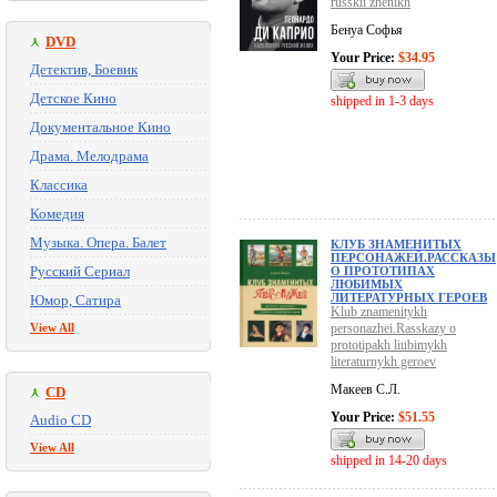
russkii zhenikh
Бенуа Софья
DVD
Your Price:
$34.95
Детектив, Боевик
Детское Кино
shipped in 1-3 days
Документальное Кино
Драма. Мелодрама
Классика
Комедия
Музыка. Опера. Балет
КЛУБ ЗНАМЕНИТЫХ
ПЕРСОНАЖЕЙ.РАССКАЗЫ
Русский Сериал
О ПРОТОТИПАХ
ЛЮБИМЫХ
ЛИТЕРАТУРНЫХ ГЕРОЕВ
Юмор, Сатира
Klub znamenitykh
View All
personazhei.Rasskazy o
prototipakh liubimykh
literaturnykh geroev
Макеев С.Л.
CD
Your Price:
$51.55
Audio CD
View All
shipped in 14-20 days