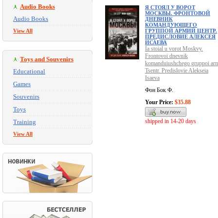
Audio Books
Я СТОЯЛ У ВОРОТ
МОСКВЫ. ФРОНТОВОЙ
Audio Books
ДНЕВНИК
КОМАНДУЮЩЕГО
View All
ГРУППОЙ АРМИЙ ЦЕНТР.
ПРЕДИСЛОВИЕ АЛЕКСЕЯ
ИСАЕВА
Ia stoial u vorot Moskvy.
Frontovoi dnevnik
Toys and Souvenirs
komanduiushchego gruppoi arm
Tsentr. Predislovie Alekseia
Educational
Isaeva
Games
Фон Бок Ф.
Souvenirs
Your Price:
$35.88
Toys
shipped in 14-20 days
Training
View All