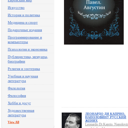
Еврейский мир
Искусство
История и политика
Медицина и спорт
Подарочные издания
Программирование и
компьютеры
Психология и экономика
Публицистика, мемуары,
биографии
Религия и эзотерика
Учебная и научная
литература
Филология
Философия
Хобби и досуг
Художественная
ЛЕОНАРДО ДИ КАПРИО.
литература
НАПОЛОВИНУ РУССКИЙ
ЖЕНИХ
View All
Leonardo Di Kaprio. Napolovi