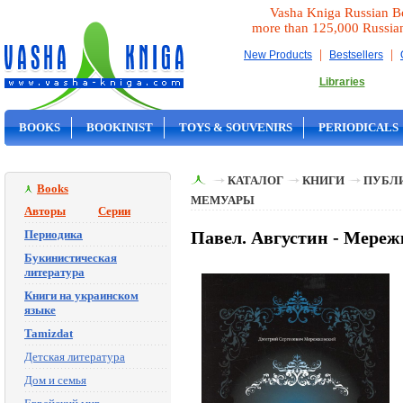
Vasha Kniga Russian B
more than 125,000 Russia
|
|
New Products
Bestsellers
Libraries
BOOKS
BOOKINIST
TOYS & SOUVENIRS
PERIODICALS
ON SALE
КАТАЛОГ
КНИГИ
ПУБЛИ
Books
МЕМУАРЫ
Авторы
Серии
Периодика
Павел. Августин - Мереж
Букинистическая
литература
Книги на украинском
языке
Tamizdat
Детская литература
Дом и семья