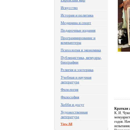
Еврейский мир
Искусство
История и политика
Медицина и спорт
Подарочные издания
Программирование и
компьютеры
Психология и экономика
Публицистика, мемуары,
биографии
Религия и эзотерика
Учебная и научная
литература
Филология
Философия
Хобби и досуг
Краткая 
Художественная
К. И. Чук
литература
мемуарист
годов. На
View All
испытания