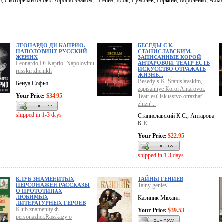
о, с которыми он был хорошо знаком, - Репин, Блок, Гумилев, Горький, Короленко, Ахм
ЛЕОНАРДО ДИ КАПРИО.
БЕСЕДЫ С К.
НАПОЛОВИНУ РУССКИЙ
СТАНИСЛАВСКИМ,
ЖЕНИХ
ЗАПИСАННЫЕ КОРОЙ
Leonardo Di Kaprio. Napolovinu
АНТАРОВОЙ. ТЕАТР ЕСТЬ
ИСКУССТВО ОТРАЖАТЬ
russkii zhenikh
ЖИЗНЬ...
Besedy s K. Stanislavskim,
Бенуа Софья
zapisannye Koroi Antarovoi.
Your Price:
$34.95
Teatr est' iskusstvo otrazhat'
zhizn'...
shipped in 1-3 days
Станиславский К.С., Антарова
К.Е.
Your Price:
$22.95
shipped in 1-3 days
КЛУБ ЗНАМЕНИТЫХ
ТАЙНЫ ГЕНИЕВ
ПЕРСОНАЖЕЙ.РАССКАЗЫ
Tainy geniev
О ПРОТОТИПАХ
ЛЮБИМЫХ
Казиник Михаил
ЛИТЕРАТУРНЫХ ГЕРОЕВ
Klub znamenitykh
Your Price:
$39.53
personazhei.Rasskazy o