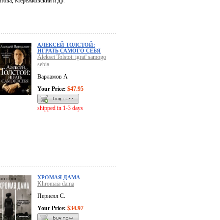
атова, Мережковский и др.
АЛЕКСЕЙ ТОЛСТОЙ:
ИГРАТЬ САМОГО СЕБЯ
Aleksei Tolstoi: igrat' samogo
sebia
Варламов А
Your Price:
$47.95
shipped in 1-3 days
ХРОМАЯ ДАМА
Khromaia dama
Пернелл С.
Your Price:
$34.97