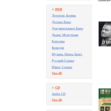
Чуковског
DVD
Детектив, Боевик
Детское Кино
Документальное Кино
Драма. Мелодрама
Классика
Комедия
Музыка. Опера. Балет
Русский Сериал
Юмор, Сатира
View All
CD
Audio CD
View All