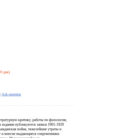
20 дня)
Ask question
тературную критику, работы по филологии,
м издании публикуются записи 1901-1929
ражданская война, тяжелейшие утраты и
ают и многие выдающиеся современники