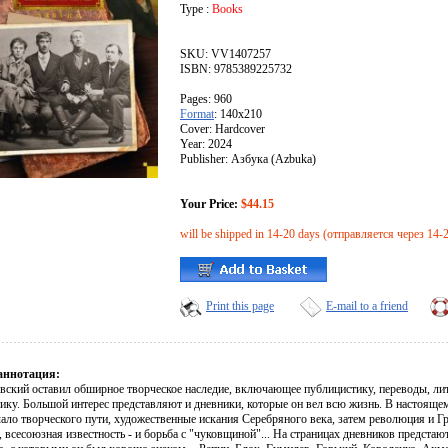
Type :
Books
SKU: VV1407257
ISBN: 9785389225732
Pages: 960
Format
: 140x210
Cover: Hardcover
Year: 2024
Publisher: Азбука (Azbuka)
Your Price:
$44.15
will be shipped in 14-20 days (отправляется через 14-
Print this page
E-mail to a friend
аннотация:
овский оставил обширное творческое наследие, включающее публицистику, переводы, ли
ику. Большой интерес представляют и дневники, которые он вел всю жизнь. В настояще
чало творческого пути, художественные искания Серебряного века, затем революция и Г
, всесоюзная известность - и борьба с "чуковщиной"... На страницах дневников предст