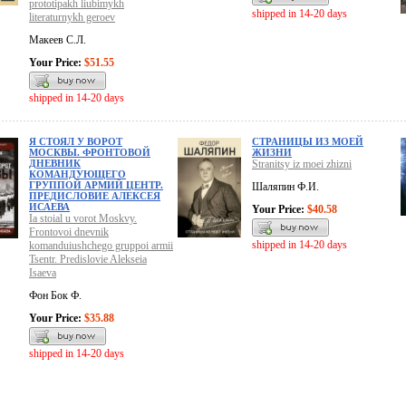
prototipakh liubimykh
shipped in 14-20 days
literaturnykh geroev
Макеев С.Л.
Your Price:
$51.55
shipped in 14-20 days
Я СТОЯЛ У ВОРОТ
СТРАНИЦЫ ИЗ МОЕЙ
МОСКВЫ. ФРОНТОВОЙ
ЖИЗНИ
ДНЕВНИК
Stranitsy iz moei zhizni
КОМАНДУЮЩЕГО
ГРУППОЙ АРМИЙ ЦЕНТР.
Шаляпин Ф.И.
ПРЕДИСЛОВИЕ АЛЕКСЕЯ
ИСАЕВА
Your Price:
$40.58
Ia stoial u vorot Moskvy.
Frontovoi dnevnik
shipped in 14-20 days
komanduiushchego gruppoi armii
Tsentr. Predislovie Alekseia
Isaeva
Фон Бок Ф.
Your Price:
$35.88
shipped in 14-20 days