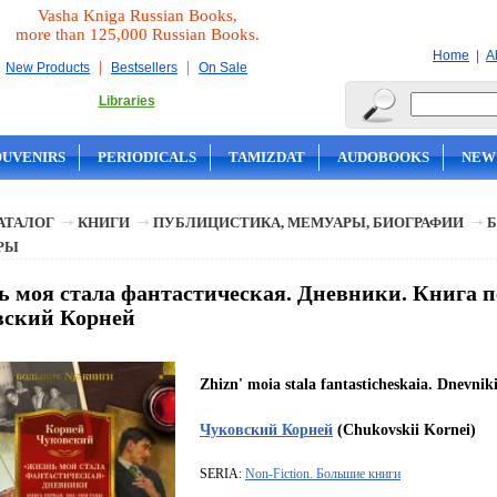
Vasha Kniga Russian Books,
more than 125,000 Russian Books.
|
Home
A
|
|
New Products
Bestsellers
On Sale
Libraries
OUVENIRS
PERIODICALS
TAMIZDAT
AUDOBOOKS
NEW
АТАЛОГ
КНИГИ
ПУБЛИЦИСТИКА, МЕМУАРЫ, БИОГРАФИИ
Б
РЫ
 моя стала фантастическая. Дневники. Книга пе
вский Корней
Zhizn' moia stala fantasticheskaia. Dnevnik
Чуковский Корней
(Chukovskii Kornei)
SERIA:
Non-Fiction. Большие книги