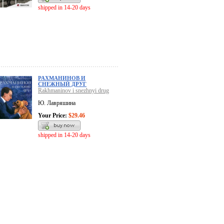
shipped in 14-20 days
РАХМАНИНОВ И
СНЕЖНЫЙ ДРУГ
Rakhmaninov i snezhnyi drug
Ю. Лавряшина
Your Price:
$29.46
shipped in 14-20 days