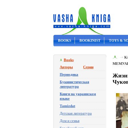
BOOKS
BOOKINIST
TOYS & S
ON SALE
К
Books
МЕМУА
Авторы
Серии
Периодика
Жизнь
Чуко
Букинистическая
литература
Книги на украинском
языке
Tamizdat
Детская литература
Дом и семья