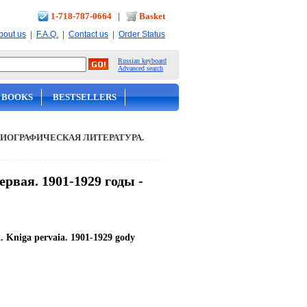
1-718-787-0664
|
Basket
|
|
|
bout us
F.A.Q.
Contact us
Order Status
Russian keyboard
Advanced search
 BOOKS
BESTSELLERS
ИОГРАФИЧЕСКАЯ ЛИТЕРАТУРА.
рвая. 1901-1929 годы -
i. Kniga pervaia. 1901-1929 gody