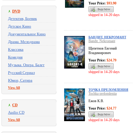
Your Price:
$93.90
DVD
shipped in 14-20 days
Детектив, Боевик
Детское Кино
Документальное Кино
БАНДИТ. НЕКРОМАНТ
Bandit. Nekromant
Драма. Мелодрама
Щепетнов Евгений
Классика
Владимирович
Комедия
Your Price:
$24.79
Музыка. Опера. Балет
shipped in 14-20 days
Русский Сериал
Юмор, Сатира
View All
ТОЧКА ПРЕЛОМЛЕНИЯ
Tochka prelomleniia
Ежов К.В.
CD
Your Price:
$24.77
Audio CD
View All
shipped in 14-20 days