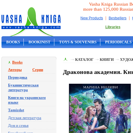
Vasha Kniga Russian B
more than 125,000 Russia
|
|
New Products
Bestsellers
Libraries
BOOKS
BOOKINIST
TOYS & SOUVENIRS
PERIODICALS
ON SALE
КАТАЛОГ
КНИГИ
ХУДО
Books
Авторы
Серии
Драконова академия. Кни
Периодика
Букинистическая
литература
Книги на украинском
языке
Tamizdat
Детская литература
Дом и семья