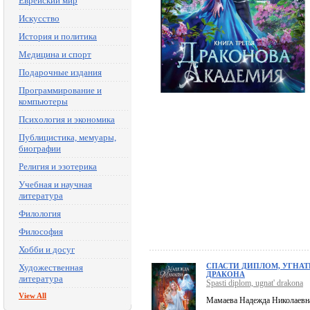
Еврейский мир
Искусство
История и политика
Медицина и спорт
Подарочные издания
Программирование и
компьютеры
Психология и экономика
Публицистика, мемуары,
биографии
Религия и эзотерика
Учебная и научная
литература
Филология
Философия
Хобби и досуг
СПАСТИ ДИПЛОМ, УГНАТ
Художественная
ДРАКОНА
литература
Spasti diplom, ugnat' drakona
View All
Мамаева Надежда Николаевн