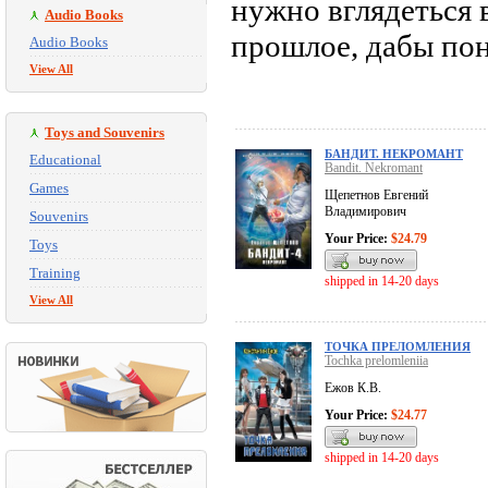
нужно вглядеться 
Audio Books
прошлое, дабы поня
Audio Books
View All
Toys and Souvenirs
БАНДИТ. НЕКРОМАНТ
Educational
Bandit. Nekromant
Games
Щепетнов Евгений
Владимирович
Souvenirs
Your Price:
$24.79
Toys
Training
shipped in 14-20 days
View All
ТОЧКА ПРЕЛОМЛЕНИЯ
Tochka prelomleniia
Ежов К.В.
Your Price:
$24.77
shipped in 14-20 days