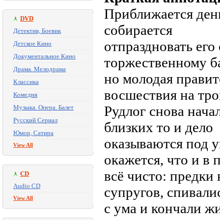
Приближается день
DVD
собирается
Детектив, Боевик
отпраздновать его 
Детское Кино
Документальное Кино
торжественному ба
Драма. Мелодрама
но молодая правит
Классика
восшествия на тр
Комедия
Рудлог снова нача
Музыка. Опера. Балет
Русский Сериал
близких то и дело
Юмор, Сатира
оказываются под уг
View All
окажется, что и в
всё чисто: предки 
CD
Audio CD
супругов, спивали
View All
с ума и кончали ж