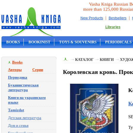
Vasha Kniga Russian B
more than 125,000 Russia
|
|
New Products
Bestsellers
Libraries
BOOKS
BOOKINIST
TOYS & SOUVENIRS
PERIODICALS
ON SALE
КАТАЛОГ
КНИГИ
ХУДО
Books
Авторы
Серии
Королевская кровь. Прок
Периодика
Букинистическая
Ko
литература
Книги на украинском
языке
К
Tamizdat
S
Детская литература
Дом и семья
Ty