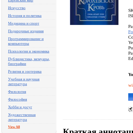
Еврейский мир
Искусство
S
IS
История и политика
Медицина и спорт
Pa
Подарочные издания
Fo
Co
Программирование и
Ye
компьютеры
Pu
Психология и экономика
Pa
Ed
Публицистика, мемуары,
биографии
Религия и эзотерика
Yo
Учебная и научная
литература
wi
Филология
Философия
Хобби и досуг
Художественная
литература
View All
Краткая аннотац