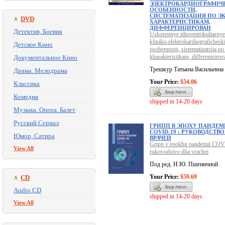
ЭЛЕКТРОКАРДИОГРАФИЧ
ОСОБЕННОСТИ,
СИСТЕМАТИЗАЦИЯ ПО ЭК
DVD
ХАРАКТЕРИСТИКАМ,
ДИФФЕРЕНЦИРОВАН
Детектив, Боевик
Uskorennye idioventrikuliarnye
kliniko-elektrokardiografichesk
Детское Кино
osobennosti, sistematizatsiia 
kharakteristikam, differentsirov
Документальное Кино
Трешкур Татьяна Васильевна
Драма. Мелодрама
Your Price:
$54.06
Классика
Комедия
shipped in 14-20 days
Музыка. Опера. Балет
Русский Сериал
ГРИПП В ЭПОХУ ПАНДЕ
COVID-19 : РУКОВОДСТВО
Юмор, Сатира
ВРАЧЕЙ
Gripp v epokhu pandemii COV
View All
rukovodstvo dlia vrachei
Под ред. Н.Ю. Пшеничной
Your Price:
$59.69
CD
Audio CD
shipped in 14-20 days
View All