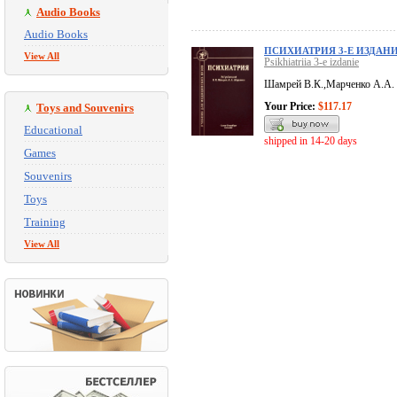
Audio Books
Audio Books
ПСИХИАТРИЯ 3-Е ИЗДАН
View All
Psikhiatriia 3-e izdanie
Шамрей В.К.,Марченко А.А.
Your Price:
$117.17
Toys and Souvenirs
Educational
shipped in 14-20 days
Games
Souvenirs
Toys
Training
View All