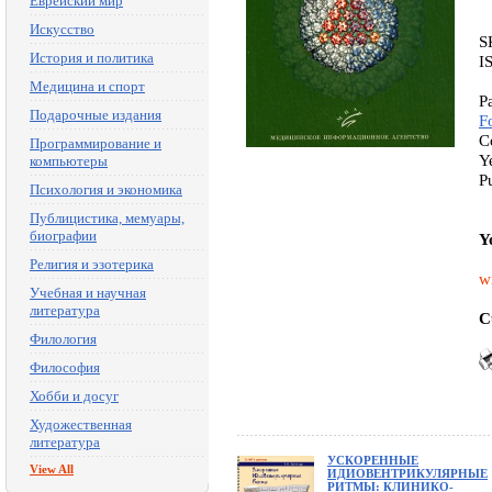
Еврейский мир
Искусство
S
История и политика
I
Медицина и спорт
P
Подарочные издания
F
C
Программирование и
Y
компьютеры
P
Психология и экономика
Публицистика, мемуары,
биографии
Y
Религия и эзотерика
w
Учебная и научная
литература
C
Филология
Философия
Хобби и досуг
Художественная
литература
УСКОРЕННЫЕ
View All
ИДИОВЕНТРИКУЛЯРНЫЕ
РИТМЫ: КЛИНИКО-