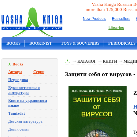
Vasha Kniga Russian B
more than 125,000 Russia
|
|
New Products
Bestsellers
Libraries
BOOKS
BOOKINIST
TOYS & SOUVENIRS
PERIODICALS
ON SALE
КАТАЛОГ
КНИГИ
МЕДИ
Books
Авторы
Серии
Защити себя от вирусов -
Периодика
Букинистическая
Z
литература
Книги на украинском
языке
Н
N
Tamizdat
Детская литература
Дом и семья
T