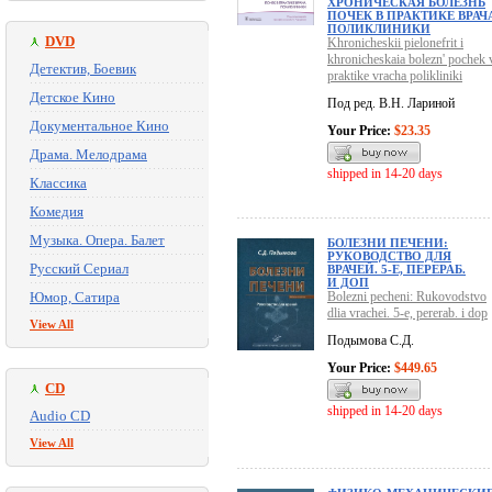
ХРОНИЧЕСКАЯ БОЛЕЗНЬ
ПОЧЕК В ПРАКТИКЕ ВРАЧ
ПОЛИКЛИНИКИ
DVD
Khronicheskii pielonefrit i
khronicheskaia bolezn' pochek 
Детектив, Боевик
praktike vracha polikliniki
Детское Кино
Под ред. В.Н. Лариной
Документальное Кино
Your Price:
$23.35
Драма. Мелодрама
shipped in 14-20 days
Классика
Комедия
Музыка. Опера. Балет
БОЛЕЗНИ ПЕЧЕНИ:
РУКОВОДСТВО ДЛЯ
Русский Сериал
ВРАЧЕЙ. 5-Е, ПЕРЕРАБ.
И ДОП
Юмор, Сатира
Bolezni pecheni: Rukovodstvo
dlia vrachei. 5-e, pererab. i dop
View All
Подымова С.Д.
Your Price:
$449.65
CD
shipped in 14-20 days
Audio CD
View All