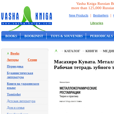
Vasha Kniga Russian B
more than 125,000 Russia
|
|
New Products
Bestsellers
Libraries
BOOKS
BOOKINIST
TOYS & SOUVENIRS
PERIODICALS
ON SALE
КАТАЛОГ
КНИГИ
МЕДИ
Books
Авторы
Серии
Масахиро Кувата. Метал
Периодика
Рабочая тетрадь зубного 
Букинистическая
литература
Книги на украинском
языке
Tamizdat
Детская литература
Дом и семья