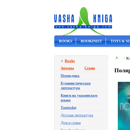
BOOKS
BOOKINIST
TOYS & S
ON SALE
К
Books
Авторы
Серии
Поляр
Периодика
Букинистическая
литература
Книги на украинском
языке
Tamizdat
Детская литература
Дом и семья