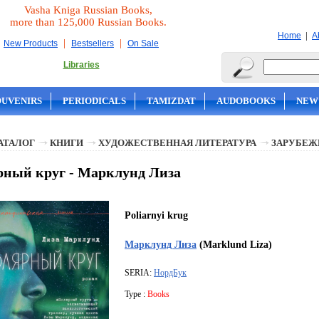
Vasha Kniga Russian Books,
more than 125,000 Russian Books.
|
Home
A
|
|
New Products
Bestsellers
On Sale
Libraries
OUVENIRS
PERIODICALS
TAMIZDAT
AUDOBOOKS
NEW
АТАЛОГ
КНИГИ
ХУДОЖЕСТВЕННАЯ ЛИТЕРАТУРА
ЗАРУБЕЖ
ный круг - Марклунд Лиза
Poliarnyi krug
Марклунд Лиза
(Marklund Liza)
SERIA:
НордБук
Type :
Books