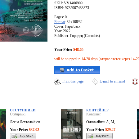
SKU: VV1406909
ISBN: 9785907483873
Pages: 0
Format
: 84x108/32
Cover: Paperback
Year: 2022
Publisher: Городец (Gorodets)
Your Price:
$48.65
will be shipped in 14-20 days (отправляется через 14-2
Print this page
E-mail to a friend
ОТСТУПНИКИ
КОНТЕЙНЕР
Otstupniki
Konteiner
Леена Лехтолайнен
Олликайнен А, М,
Your Price:
$37.02
Your Price:
$29.27