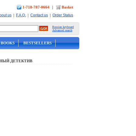
1-718-787-0664
|
Basket
|
|
|
bout us
F.A.Q.
Contact us
Order Status
Russian keyboard
Advanced search
 BOOKS
BESTSELLERS
НЫЙ ДЕТЕКТИВ