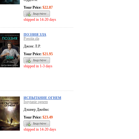
Your Price:
$22.87
shipped in 14-20 days
ПОЭЗИЯ ЗЛА
Poeziia zla
Джонс Л.Р.
Your Price:
$21.95
shipped in 1-3 days
ИСПЫТАНИЕ ОГНЕМ
Ispytanie ognem
Дэшнер Джеймс
Your Price:
$23.49
shipped in 14-20 days