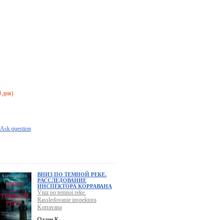
0 дня)
Ask question
ВНИЗ ПО ТЕМНОЙ РЕКЕ.
РАССЛЕДОВАНИЕ
ИНСПЕКТОРА КОРРАВАНА
Vniz po temnoi reke.
Rassledovanie inspektora
Korravana
Одден К.