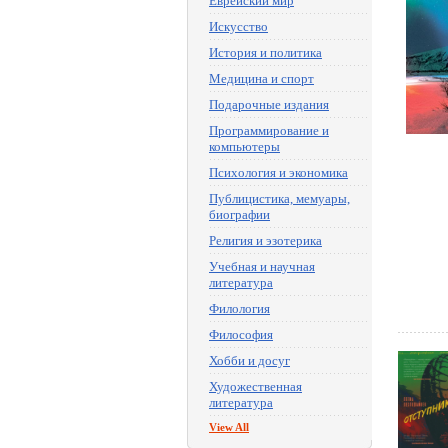
Еврейский мир
Искусство
История и политика
Медицина и спорт
Подарочные издания
Программирование и
компьютеры
Психология и экономика
Публицистика, мемуары,
биографии
Религия и эзотерика
Учебная и научная
литература
Филология
Философия
Хобби и досуг
Художественная
литература
View All