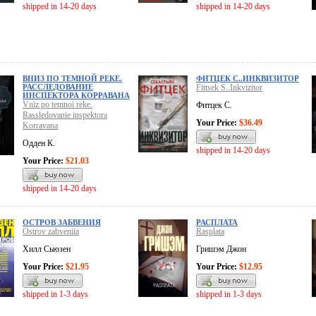
shipped in 14-20 days
shipped in 14-20 days
ВНИЗ ПО ТЕМНОЙ РЕКЕ.
ФИТЦЕК С..ИНКВИЗИТОР
РАССЛЕДОВАНИЕ
Fittsek S..Inkvizitor
ИНСПЕКТОРА КОРРАВАНА
Vniz po temnoi reke.
Фитцек С.
Rassledovanie inspektora
Your Price:
$36.49
Korravana
Одден К.
shipped in 14-20 days
Your Price:
$21.03
shipped in 14-20 days
ОСТРОВ ЗАБВЕНИЯ
РАСПЛАТА
Ostrov zabveniia
Rasplata
Хилл Сьюзен
Гришэм Джон
Your Price:
$21.95
Your Price:
$12.95
shipped in 1-3 days
shipped in 1-3 days