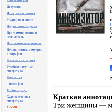
Еврейский мир
Искусство
I
История и политика
Медицина и спорт
P
F
Подарочные издания
C
Программирование и
Y
компьютеры
P
Психология и экономика
Публицистика, мемуары,
Y
биографии
w
Религия и эзотерика
Учебная и научная
литература
Филология
Философия
Хобби и досуг
Краткая аннотац
Художественная
литература
Три женщины — мо
View All