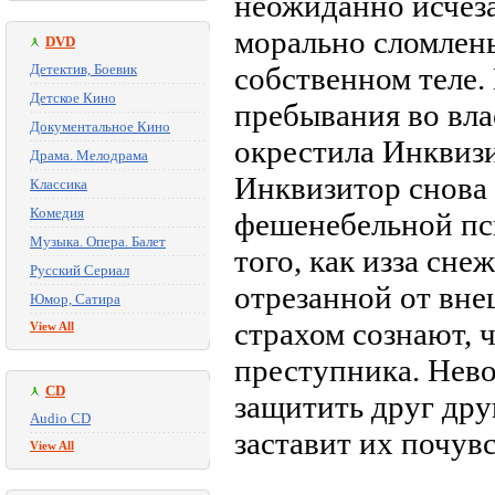
неожиданно исчеза
морально сломлен
DVD
Детектив, Боевик
собственном теле.
Детское Кино
пребывания во вла
Документальное Кино
окрестила Инквиз
Драма. Мелодрама
Инквизитор снова 
Классика
Комедия
фешенебельной пс
Музыка. Опера. Балет
того, как из­за сн
Русский Сериал
отрезанной от вне
Юмор, Сатира
страхом сознают, 
View All
преступника. Нев
CD
защитить друг дру
Audio CD
заставит их почув
View All