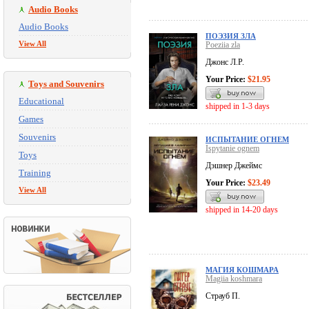
Audio Books
Audio Books
ПОЭЗИЯ ЗЛА
View All
Poeziia zla
Джонс Л.Р.
Your Price:
$21.95
Toys and Souvenirs
Educational
shipped in 1-3 days
Games
Souvenirs
ИСПЫТАНИЕ ОГНЕМ
Ispytanie ognem
Toys
Дэшнер Джеймс
Training
Your Price:
$23.49
View All
shipped in 14-20 days
МАГИЯ КОШМАРА
Magiia koshmara
Страуб П.