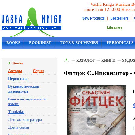
Vasha Kniga Russian B
more than 125,000 Russia
|
|
New Products
Bestsellers
Libraries
BOOKS
BOOKINIST
TOYS & SOUVENIRS
PERIODICALS
ON SALE
КАТАЛОГ
КНИГИ
ХУДО
Books
Авторы
Серии
Фитцек С..Инквизитор - 
Периодика
Букинистическая
F
литература
Книги на украинском
языке
Tamizdat
Детская литература
Дом и семья
T