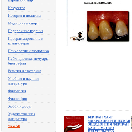
Еврейский мир
Искусство
История и политика
Медицина и спорт
Подарочные издания
Программирование и
компьютеры
Психология и экономика
Публицистика, мемуары,
биографии
Религия и эзотерика
Учебная и научная
литература
Филология
Философия
Хобби и досуг
Художественная
БЕРТРАН ХАЯТ.
литература
МИКРОХИРУРГИЧЕСКАЯ
ЭНДОДОНТИЯ /БЕРТРАН
View All
ХАЯТ. - М., ООО
ИЗДАТЕЛЬСТВО