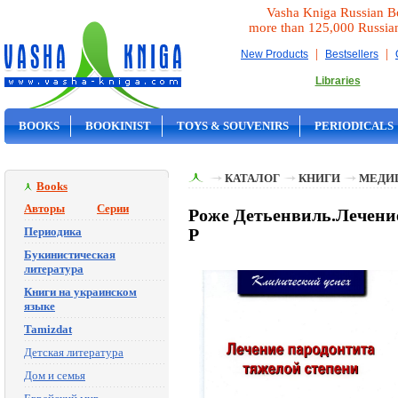
Vasha Kniga Russian B
more than 125,000 Russia
|
|
New Products
Bestsellers
Libraries
BOOKS
BOOKINIST
TOYS & SOUVENIRS
PERIODICALS
ON SALE
КАТАЛОГ
КНИГИ
МЕДИ
Books
Авторы
Серии
Роже Детьенвиль.Лечение
Периодика
Р
Букинистическая
литература
Книги на украинском
языке
Tamizdat
Детская литература
Дом и семья