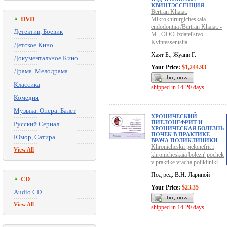
КВИНТЭССЕНЦИЯ
Bertran Khaiat.
DVD
Mikrokhirurgicheskaia
endodontiia /Bertran Khaiat. -
Детектив, Боевик
M., OOO Izdatel'stvo
Kvintessentsiia
Детское Кино
Хаят Б., Жуани Г.
Документальное Кино
Your Price:
$1,244.93
Драма. Мелодрама
Классика
shipped in 14-20 days
Комедия
Музыка. Опера. Балет
ХРОНИЧЕСКИЙ
ПИЕЛОНЕФРИТ И
Русский Сериал
ХРОНИЧЕСКАЯ БОЛЕЗНЬ
ПОЧЕК В ПРАКТИКЕ
Юмор, Сатира
ВРАЧА ПОЛИКЛИНИКИ
Khronicheskii pielonefrit i
View All
khronicheskaia bolezn' pochek
v praktike vracha polikliniki
Под ред. В.Н. Лариной
CD
Your Price:
$23.35
Audio CD
View All
shipped in 14-20 days